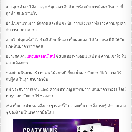
และสูตรต่าง ๆ ได้อย่างถูก ที่ถูกเวลา อีกด้วย พร้อมกับ การมีสูตร ใหม่ ๆ ที่
ถูกนำเสนอ ผ่านเว็บ
อีกเป็นจำนวนมาก อีกด้วย และนั่น จะเป็น การเสียเวลา ที่สร้าง ความคุ้มค่า
กับการเล่นบาคาร่า
ออนไลน์ทุกครั้ง ได้อย่างดี เยี่ยมนั่นเอง เป็นผลพลอยได้ โดยตรง ที่มี ให้กับ
นักพนันบาคาร่า ทุกคน
อย่างชัดเจน
แทงบอลออนไลน์
ซึ่งเป็นช่องทางออนไลน์ ที่มี ความเข้าใจ ใน
ความต้องการ
ของนักพนันบาคาร่า ทุกคน ได้อย่างดีเยี่ยม นั่นเอง กับการ เปิดโอกาส ให้
กับผู้คน ในทุก สาขาอาชีพ
ที่มี ประสบการณ์ตรง และมีความชำนาญ สำหรับการ เล่นบาคาร่าออนไลน์
ทุกรูปแบบ กับการ ใช้ช่องทาง
เพื่อ เป็นการถ่ายทอดสิ่งต่าง ๆ เหล่านี้ ไม่ว่าจะเป็น การตั้ง กระทู้ คำถามต่าง
ๆ ของนักพนันบาคาร่ามือใหม่