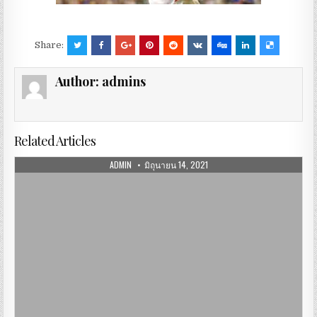
Share:
Author:
admins
Related Articles
ADMIN
มิถุนายน 14, 2021