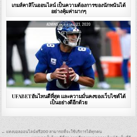
เกมส์คาสิโนออนไลน์ เป็นความต้องการของนักพนันได้
อย่างคุ้มค่ามากๆ
ADMINS
ตุลาคม 23, 2020
UFABETอันไหนดีที่สุด และความมั่นคงของเว็บไซต์ได้
เป็นอย่างดีอีกด้วย
เมนู
← แทงบอลออนไลน์ฟรี200 สามารถที่จะใช้บริการได้ทุกคน