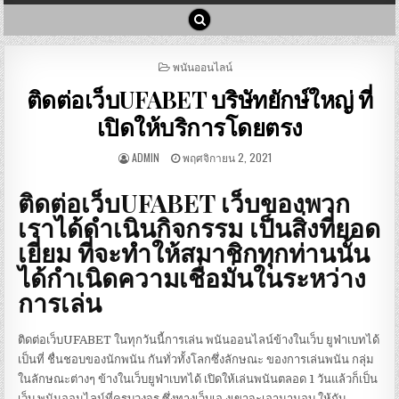
POSTED
พนันออนไลน์
IN
ติดต่อเว็บUFABET บริษัทยักษ์ใหญ่ ที่
เปิดให้บริการโดยตรง
ADMIN
พฤศจิกายน 2, 2021
ติดต่อเว็บUFABET เว็บของพวก
เราได้ดำเนินกิจกรรม เป็นสิ่งที่ยอด
เยี่ยม ที่จะทำให้สมาชิกทุกท่านนั้น
ได้กำเนิดความเชื่อมั่นในระหว่าง
การเล่น
ติดต่อเว็บUFABET ในทุกวันนี้การเล่น พนันออนไลน์ข้างในเว็บ ยูฟ่าเบทได้
เป็นที่ ชื่นชอบของนักพนัน กันทั่วทั้งโลกซึ่งลักษณะ ของการเล่นพนัน กลุ่ม
ในลักษณะต่างๆ ข้างในเว็บยูฟ่าเบทได้ เปิดให้เล่นพนันตลอด 1 วันแล้วก็เป็น
เว็บ พนันออนไลน์ที่ครบวงจร ซึ่งทางเว็บเอ งเขาจะเอามามอบ ให้กับ