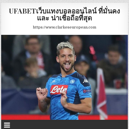
UFABETเว็บแทงบอลออนไลน์ ที่มั่นคง
และ น่าเชื่อถือที่สุด
https://www.clarkeseuropean.com