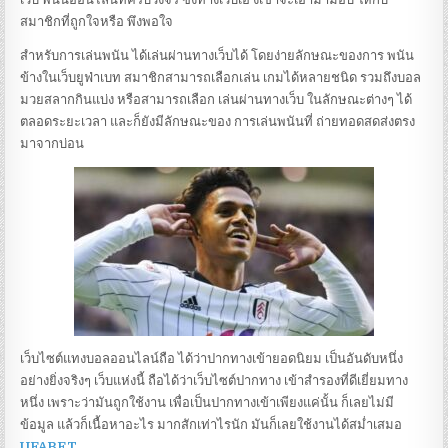
สมาชิกที่ถูกใจหรือ พึงพอใจ
สำหรับการเล่นพนัน ได้เล่นผ่านทางเว็บได้ โดยง่ายลักษณะของการ พนัน
ข้างในเว็บยูฟ่าเบท สมาชิกสามารถเลือกเล่น เกมได้หลายชนิด รวมถึงบอล
มวยสลากกินแบ่ง หรือสามารถเลือก เล่นผ่านทางเว็บ ในลักษณะต่างๆ ได้
ตลอดระยะเวลา และก็ยังมีลักษณะของ การเล่นพนันที่ ถ่ายทอดสดส่งตรง
มาจากบ่อน
เว็บไซต์แทงบอลออนไลน์ถือ ได้ว่าปากทางเข้ายอดนิยม เป็นอันดับหนึ่ง
อย่างยิ่งจริงๆ เว็บแห่งนี้ ถือได้ว่าเว็บไซต์ปากทาง เข้าสำรองที่ดีเยี่ยมทาง
หนึ่ง เพราะว่ามันถูกใช้งาน เพื่อเป็นปากทางเข้าเพียงแค่นั้น ก็เลยไม่มี
ข้อมูล แล้วก็เนื้อหาอะไร มากสักเท่าไรนัก มันก็เลยใช้งานได้สม่ำเสมอ
UFABET