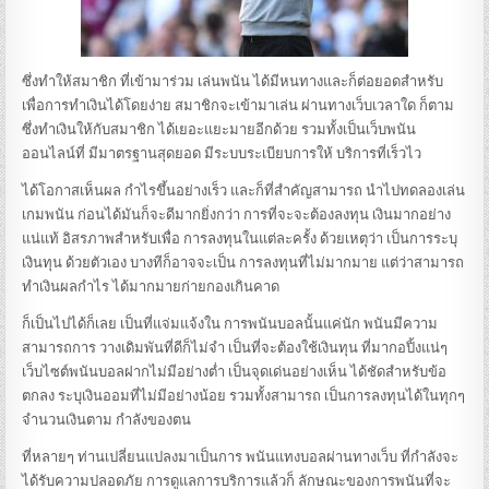
ซึ่งทำให้สมาชิก ที่เข้ามาร่วม เล่นพนัน ได้มีหนทางและก็ต่อยอดสำหรับ
เพื่อการทำเงินได้โดยง่าย สมาชิกจะเข้ามาเล่น ผ่านทางเว็บเวลาใด ก็ตาม
ซึ่งทำเงินให้กับสมาชิก ได้เยอะแยะมายอีกด้วย รวมทั้งเป็นเว็บพนัน
ออนไลน์ที่ มีมาตรฐานสุดยอด มีระบบระเบียบการให้ บริการที่เร็วไว
ได้โอกาสเห็นผล กำไรขึ้นอย่างเร็ว และก็ที่สำคัญสามารถ นำไปทดลองเล่น
เกมพนัน ก่อนได้มันก็จะดีมากยิ่งกว่า การที่จะจะต้องลงทุน เงินมากอย่าง
แน่แท้ อิสรภาพสำหรับเพื่อ การลงทุนในแต่ละครั้ง ด้วยเหตุว่า เป็นการระบุ
เงินทุน ด้วยตัวเอง บางทีก็อาจจะเป็น การลงทุนที่ไม่มากมาย แต่ว่าสามารถ
ทำเงินผลกำไร ได้มากมายก่ายกองเกินคาด
ก็เป็นไปได้ก็เลย เป็นที่แจ่มแจ้งใน การพนันบอลนั้นแค่นัก พนันมีความ
สามารถการ วางเดิมพันที่ดีก็ไม่จำ เป็นที่จะต้องใช้เงินทุน ที่มากอปิ้งแน่ๆ
เว็บไซต์พนันบอลฝากไม่มีอย่างต่ำ เป็นจุดเด่นอย่างเห็น ได้ชัดสำหรับข้อ
ตกลง ระบุเงินออมที่ไม่มีอย่างน้อย รวมทั้งสามารถ เป็นการลงทุนได้ในทุกๆ
จำนวนเงินตาม กำลังของตน
ที่หลายๆ ท่านเปลี่ยนแปลงมาเป็นการ พนันแทงบอลผ่านทางเว็บ ที่กำลังจะ
ได้รับความปลอดภัย การดูแลการบริการแล้วก็ ลักษณะของการพนันที่จะ