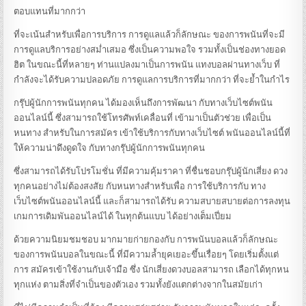
ตอบแทนที่มากกว่า
ที่จะเน้นสำหรับเพื่อการบริการ การดูแลแล้วก็ลักษณะ ของการพนันที่จะมี
การดูแลบริการอย่างสม่ำเสมอ ซึ่งเป็นความพอใจ รวมทั้งเป็นช่องทางยอด
ฮิต ในขณะนี้ที่หลายๆ ท่านแปลงมาเป็นการพนัน แทงบอลผ่านทางเว็บ ที่
กำลังจะได้รับความปลอดภัย การดูแลการบริการที่มากกว่า ที่จะย้ำในกำไร
กรุ๊ปผู้นักการพนันทุกคน ได้มองเห็นถึงการพัฒนา กับทางเว็บไซต์พนัน
ออนไลน์นี้ ซึ่งสามารถใช้โทรศัพท์เคลื่อนที่ เข้ามาเป็นตัวช่วย เพื่อเป็น
หนทาง สำหรับในการสมัคร เข้าใช้บริการกับทางเว็บไซต์ พนันออนไลน์นี้ที่
ให้ความน่าดึงดูดใจ กับทางกรุ๊ปผู้นักการพนันทุกคน
ซึ่งสามารถได้รับโปรโมชั่น ที่มีความคุ้มราคา ที่ชื่นชอบกรุ๊ปผู้นักเสี่ยง ดวง
ทุกคนอย่างไม่ต้องสงสัย กับหนทางสำหรับเพื่อ การใช้บริการกับ ทาง
เว็บไซต์พนันออนไลน์นี้ และก็สามารถได้รับ ความสบายสบายต่อการลงทุน
เกมการเดิมพันออนไลน์ได้ ในทุกต้นแบบ ได้อย่างเต็มเปี่ยม
ด้วยความนิยมชมชอบ มากมายก่ายกองกับ การพนันบอลแล้วก็ลักษณะ
ของการพนันบอลในขณะนี้ ที่มีความล้ำยุคเยอะขึ้นเรื่อยๆ โดยเริ่มตั้งแต่
การ สมัครเข้าใช้งานกับเจ้ามือ ซึ่ง นักเสี่ยงดวงบอลสามารถ เลือกได้ทุกหน
ทุกแห่ง ตามสิ่งที่จำเป็นของตัวเอง รวมทั้งยังแตกต่างจากในสมัยเก่า