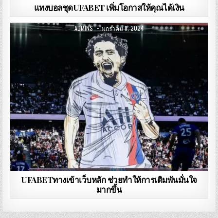
แทงบอลชุดUFABET เพิ่มโอกาสให้คุณได้เงิน
ADMINS
มกราคม 8, 2024
UFABETทางเข้าเว็บหลัก ช่วยทำให้การเดิมพันมั่นใจ
มากขึ้น