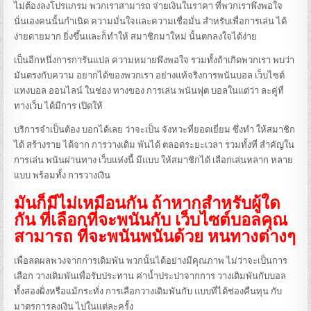
ไม่ต้องลงโปรแกรม พวกเราสามารถ จ่ายเงินในราคา ที่พวกเราพึงพอใจ
นั่นเองคนนั้นกำเนิด ความมั่นใจและความเชื่อมั่น สำหรับเพื่อการเล่น ได้
ง่ายดายมาก ยิ่งขึ้นและก็ทำให้ สมาชิกมาใหม่ นั้นตกลงใจได้ง่าย
เป็นอีกหนึ่งการการันแปล ความหมายพึงพอใจ รวมทั้งถ้าเกิดพวกเรา พบว่า
มันตรงกับความ อยากได้ของพวกเรา อย่างแท้จริงการพนันบอล เว็บไซต์
แทงบอล ออนไลน์ ในช่อง ทางของ การเล่น พนันฟุต บอลในแต่ว่า ละคู่ที่
ทางเว็บ ได้มีการ เปิดให้
บริการจำเป็นต้อง บอกได้เลย ว่าจะเป็น จังหวะที่ยอดเยี่ยม ซึ่งทำ ให้สมาชิก
ได้ สร้างราย ได้จาก การวางเดิม พันได้ ตลอดระยะเวลา รวมทั้งที่ สำคัญใน
การเล่น พนันผ่านทาง เว็บแห่งนี้ มีแบบ ให้สมาชิกได้ เลือกเล่นหลาก หลาย
แบบ พร้อมทั้ง การวางเงิน
มันก็มีไม่เหมือนกัน ถ้าหากสำหรับผู้ใด
กัน ที่เลือกที่จะพนันกับ เว็บไซต์บอลคุณ
สามารถ ที่จะพนันพนันด้วย หนทางต่างๆ
เพื่อลดผลพวงจากการเดิมพัน พวกนั้นได้อย่างมีคุณภาพ ไม่ว่าจะเป็นการ
เลือก วางเดิมพันเพื่อรับประทาน ค่าน้ำประปาจากการ วางเดิมพันกับบอล
ทั้งสองฝั่งหรือแม้กระทั่ง การเลือกวางเดิมพันกับ แบบที่ได้ช่องคืนทุน กับ
มาตรการลงเงิน ไปในแต่ละครั้ง