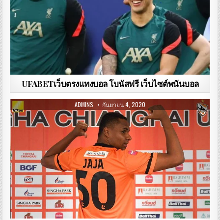
UFABETเว็บตรงแทงบอล โบนัสฟรี เว็บไซต์พนันบอล
ADMINS
กันยายน 4, 2020