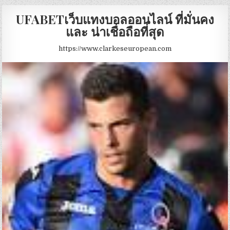
UFABETเว็บแทงบอลออนไลน์ ที่มั่นคง
และ น่าเชื่อถือที่สุด
https://www.clarkeseuropean.com