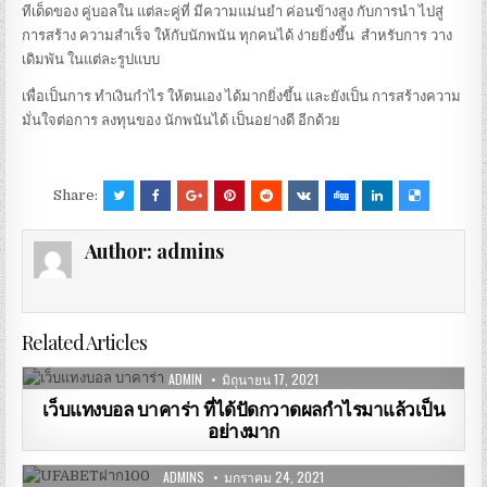
ทีเด็ดของ คู่บอลใน แต่ละคู่ที่ มีความแม่นยำ ค่อนข้างสูง กับการนำ ไปสู่
การสร้าง ความสำเร็จ ให้กับนักพนัน ทุกคนได้ ง่ายยิ่งขึ้น สำหรับการ วาง
เดิมพัน ในแต่ละรูปแบบ
เพื่อเป็นการ ทำเงินกำไร ให้ตนเอง ได้มากยิ่งขึ้น และยังเป็น การสร้างความ
มั่นใจต่อการ ลงทุนของ นักพนันได้ เป็นอย่างดี อีกด้วย
Share:
Author:
admins
Related Articles
ADMIN
มิถุนายน 17, 2021
เว็บแทงบอล บาคาร่า ที่ได้ปัดกวาดผลกำไรมาแล้วเป็น
อย่างมาก
ADMINS
มกราคม 24, 2021