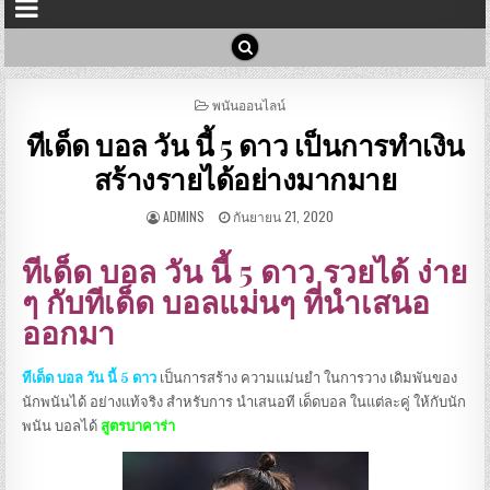
POSTED
พนันออนไลน์
IN
ทีเด็ด บอล วัน นี้ 5 ดาว เป็นการทำเงิน
สร้างรายได้อย่างมากมาย
ADMINS
กันยายน 21, 2020
ทีเด็ด บอล วัน นี้ 5 ดาว รวยได้ ง่าย
ๆ กับทีเด็ด บอลแม่นๆ ที่นำเสนอ
ออกมา
ทีเด็ด บอล วัน นี้ 5 ดาว
เป็นการสร้าง ความแม่นยำ ในการวาง เดิมพันของ
นักพนันได้ อย่างแท้จริง สำหรับการ นำเสนอที เด็ดบอล ในแต่ละคู่ ให้กับนัก
พนัน บอลได้
สูตรบาคาร่า