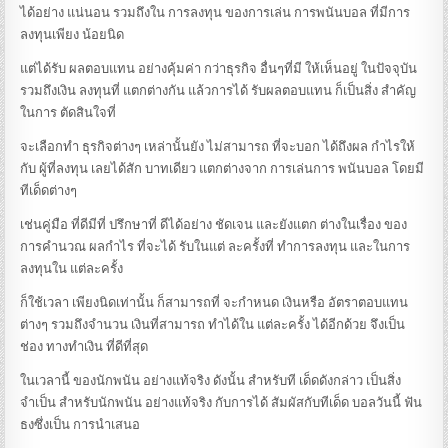
ได้อย่าง แน่นอน รวมถึงใน การลงทุน ของการเล่น การพนันบอล ที่มีการ
ลงทุนเพียง น้อยนิด
แต่ได้รับ ผลตอบแทน อย่างคุ้มค่า กว่าธุรกิจ อื่นๆที่มี ให้เห็นอยู่ ในปัจจุบัน
รวมถึงเงิน ลงทุนที่ แตกต่างกัน แล้วการได้ รับผลตอบแทน ก็เป็นสิ่ง สำคัญ
ในการ ตัดสินใจที่
จะเลือกทำ ธุรกิจต่างๆ เหล่านั้นยัง ไม่สามารถ ที่จะบอก ได้ถึงผล กำไรให้
กับ ผู้ที่ลงทุน เลยได้สัก บาทเดียว แตกต่างจาก การเล่นการ พนันบอล โดยมี
ทีเด็ดต่างๆ
เช่นคู่มือ ที่ดีมีที่ ปรึกษาที่ ดีได้อย่าง ชัดเจน และยังแตก ต่างในเรื่อง ของ
การคำนวณ ผลกำไร ที่จะได้ รับในแต่ ละครั้งที่ ทำการลงทุน และในการ
ลงทุนใน แต่ละครั้ง
ก็ใช้เวลา เพียงนิดเท่านั้น ก็สามารถที่ จะกำหนด เงินหรือ อัตราตอบแทน
ต่างๆ รวมถึงจำนวน เงินที่สามารถ ทำได้ใน แต่ละครั้ง ได้อีกด้วย จึงเป็น
ช่อง ทางทำเงิน ที่ดีที่สุด
ในเวลานี้ ของนักพนัน อย่างแท้จริง
ดังนั้น สำหรับที เด็ดดังกล่าว เป็นสิ่ง
จำเป็น สำหรับนักพนัน อย่างแท้จริง กับการได้ สัมผัสกับทีเด็ด บอลวันนี้ ฟัน
ธงซึ่งเป็น การนำเสนอ