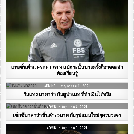
แทงขั้นต่ำUFABETWIN แม้กระนั้นบางครั้งก็อาจจะจำ
ต้องเรียนรู้
ADMINS
พฤษภาคม 11, 2021
รับแทง บาคาร่า กับยูฟาเบท ที่ทำเงินได้จริง
ADMIN
มิถุนายน 8, 2021
เซ็กซี่บาคาร่าขั้นต่ำ10บาท กับรูปแบบใหม่ๆครบวงจร
ADMIN
มิถุนายน 7, 2021