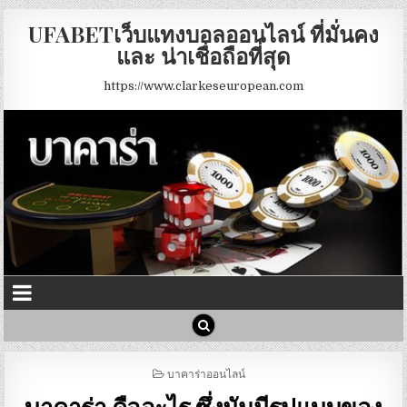
UFABETเว็บแทงบอลออนไลน์ ที่มั่นคง
และ น่าเชื่อถือที่สุด
https://www.clarkeseuropean.com
POSTED
บาคาร่าออนไลน์
IN
บาคาร่า คืออะไร ซึ่งมันมีรูปแบบของ