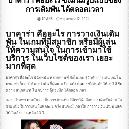
การเดิมพัน ได้ตลอดเวลา
ADMINS
พฤษภาคม 12, 2021
บาคาร่า คืออะไร การวางเงินเดิม
พัน ในเกมที่มีสมาชิก หรือมีผู้เล่น
ให้ความสนใจ ในการเข้ามาใช้
บริการ ในเว็บไซต์ของเรา เยอะ
มากที่สุด
บาคาร่า คืออะไร
มีนักพนัน หลายท่านที่ ยังไม่เคย รู้จักกับ การเล่น เกมไพ่
บาคาร่า
ก็บอกได้ เลยว่ามัน ก็คือเกม
ป๊อกเด้ง
นั่นเอง ซึ่งมันทำ ให้เราได้ รับ
ความ สนุกสนานไป กับการ ลุ้นระทึก ได้ตลอด เวลา
เพราะในการ เล่นมันจะ เป็นการ นับแต้ม ให้เราได้ เลือกวาง เดิมพันฝ่าย ใด
ฝ่ายหนึ่ง ในการเล่น ในแต่ละ 1 ครั้ง มันจะมี เวลาใน การวางเงิน เดิมพันแค่
30 วิหลังจาก เหลือ 10 วิ