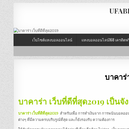
UFABET
เว็บไซต์แทงบอลออนไลน์
แทงบอลออนไลน์168 เครดิตฟร
บาคาร่า
บาคาร่า เว็บที่ดีที่สุด2019 เป็น
บาคาร่า เว็บที่ดีที่สุด2019
สำหรับเพื่อ การทำเงินจาก การพนันบอลออนไล
ต่างๆ ที่มีความครบบริบรูณ์ที่สุด และก็ยังรองรับ ความต้องการ