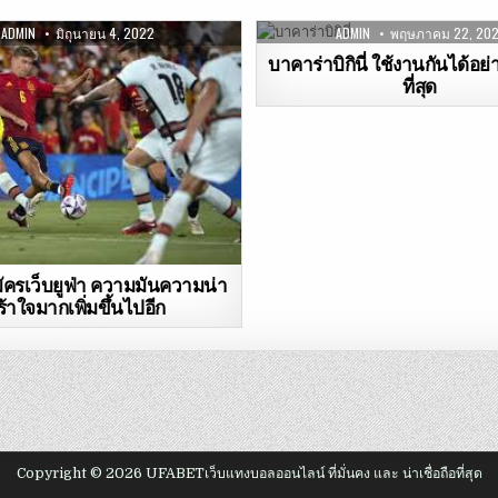
ADMIN
มิถุนายน 4, 2022
ADMIN
พฤษภาคม 22, 202
บาคาร่าบิกินี่ ใช้งานกันได้อย่
ที่สุด
มัครเว็บยูฟ่า ความมันความน่า
ร้าใจมากเพิ่มขึ้นไปอีก
Copyright © 2026 UFABETเว็บแทงบอลออนไลน์ ที่มั่นคง และ น่าเชื่อถือที่สุด