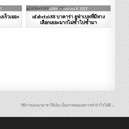
1
ADMIN
เมษายน 9, 2022
างเร็วเยอะ
ufabet1688 บาคาร่า ยูฟ่าเบทที่มีทาง
เลือกเยอะมากไม่ซ้ำไปซ้ำมา
วิธีการเล่นบาคาร่าให้เงิน เป็นการต่อยอดการทำกำไรได้ดี →