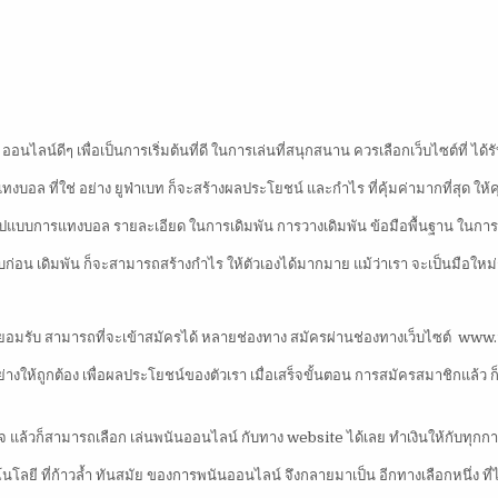
อนไลน์ดีๆ เพื่อเป็นการเริ่มต้นที่ดี ในการเล่นที่สนุกสนาน ควรเลือกเว็บไซต์ที่ ได
บแทงบอล ที่ใช่ อย่าง ยูฟ่าเบท ก็จะสร้างผลประโยชน์ และกำไร ที่คุ้มค่ามากที่สุด ให
ษา รูปแบบการแทงบอล รายละเอียด ในการเดิมพัน การวางเดิมพัน ข้อมือพื้นฐาน ในการเ
บก่อน เดิมพัน ก็จะสามารถสร้างกำไร ให้ตัวเองได้มากมาย แม้ว่าเรา จะเป็นมือใหม
ารยอมรับ สามารถที่จะเข้าสมัครได้ หลายช่องทาง
สมัครผ่านช่องทางเว็บไซต์ ww
ย่างให้ถูกต้อง เพื่อผลประโยชน์ของตัวเรา
เมื่อเสร็จขั้นตอน การสมัครสมาชิกแล้ว 
 แล้วก็สามารถเลือก เล่นพนันออนไลน์ กับทาง website ได้เลย
ทำเงินให้กับทุกกา
โนโลยี ที่ก้าวล้ำ ทันสมัย ของการพนันออนไลน์ จึงกลายมาเป็น อีกทางเลือกหนึ่ง ท