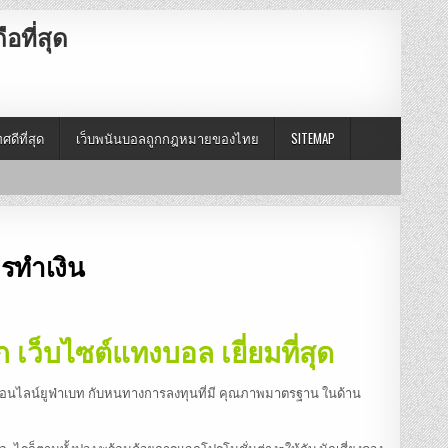
อที่สุด
ดีที่สุด
เว็บพนันบอลถูกกฎหมายของไทย
SITEMAP
ารทำเงิน
ก เว็บไซต์แทงบอล เยี่ยมที่สุด
อลออนไลน์ยูฟ่าเบท กับหนทางการลงทุนที่มี คุณภาพมาตรฐาน ในด้าน