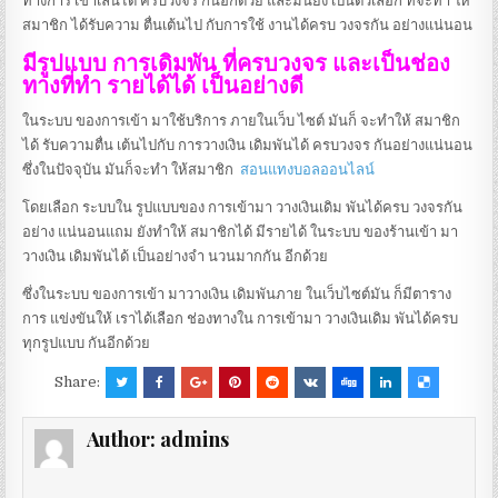
ทางการ เข้าเล่นได้ ครบวงจร กันอีกด้วย และมันยัง เป็นตัวเลือก ที่จะทำ ให้
สมาชิก ได้รับความ ตื่นเต้นไป กับการใช้ งานได้ครบ วงจรกัน อย่างแน่นอน
มีรูปแบบ การเดิมพัน ที่ครบวงจร และเป็นช่อง
ทางที่ทำ รายได้ได้ เป็นอย่างดี
ในระบบ ของการเข้า มาใช้บริการ ภายในเว็บ ไซต์ มันก็ จะทำให้ สมาชิก
ได้ รับความตื่น เต้นไปกับ การวางเงิน เดิมพันได้ ครบวงจร กันอย่างแน่นอน
ซึ่งในปัจจุบัน มันก็จะทำ ให้สมาชิก
สอนแทงบอลออนไลน์
โดยเลือก ระบบใน รูปแบบของ การเข้ามา วางเงินเดิม พันได้ครบ วงจรกัน
อย่าง แน่นอนแถม ยังทำให้ สมาชิกได้ มีรายได้ ในระบบ ของร้านเข้า มา
วางเงิน เดิมพันได้ เป็นอย่างจำ นวนมากกัน อีกด้วย
ซึ่งในระบบ ของการเข้า มาวางเงิน เดิมพันภาย ในเว็บไซต์มัน ก็มีตาราง
การ แข่งขันให้ เราได้เลือก ช่องทางใน การเข้ามา วางเงินเดิม พันได้ครบ
ทุกรูปแบบ กันอีกด้วย
Share:
Author:
admins