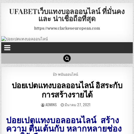
UFABETเว็บแทงบอลออนไลน์ ที่มั่นคง
และ น่าเชื่อถือที่สุด
https://www.clarkeseuropean.com
POSTED
พนันออนไลน์
IN
ปอยเปตแทงบอลออนไลน์ อิสระกับ
การสร้างรายได้
ADMINS
มีนาคม 27, 2021
ปอยเปตแทงบอลออนไลน์ สร้าง
ความ ตื่นเต้นกับ หลากหลายช่อง