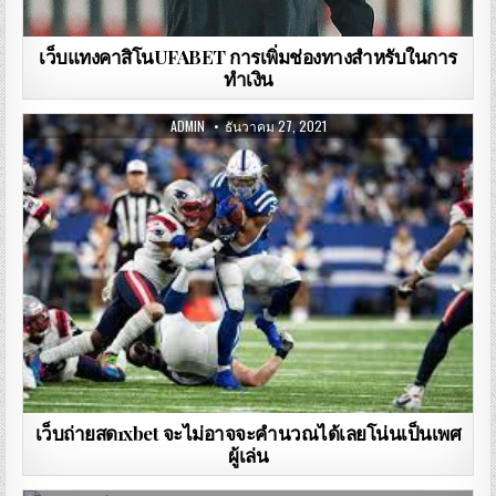
เว็บแทงคาสิโนUFABET การเพิ่มช่องทางสำหรับในการ
ทำเงิน
ADMIN
ธันวาคม 27, 2021
เว็บถ่ายสด1xbet จะไม่อาจจะคำนวณได้เลยโน่นเป็นเพศ
ผู้เล่น