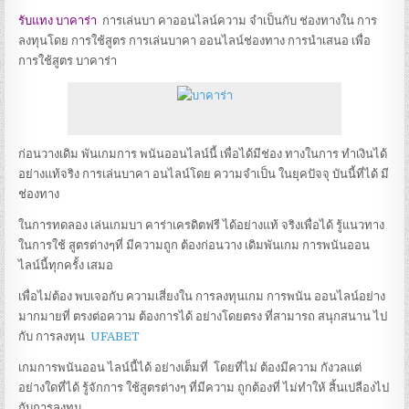
รับแทง บาคาร่า
การเล่นบา คาออนไลน์ความ จำเป็นกับ ช่องทางใน การ
ลงทุนโดย การใช้สูตร
การเล่นบาคา ออนไลน์ช่องทาง การนำเสนอ เพื่อ
การใช้
สูตร บาคาร่า
ก่อนวางเดิม พันเกมการ พนันออนไลน์นี้ เพื่อได้มีช่อง ทางในการ ทำเงินได้
อย่างแท้จริง
การเล่นบาคา อนไลน์โดย ความจำเป็น ในยุคปัจจุ บันนี้ที่ได้ มี
ช่องทาง
ในการทดลอง เล่นเกม
บา คาร่าเครดิตฟรี
ได้อย่างแท้ จริงเพื่อได้ รู้แนวทาง
ในการใช้ สูตรต่างๆที่ มีความถูก ต้องก่อนวาง เดิมพันเกม การพนันออน
ไลน์นี้ทุกครั้ง เสมอ
เพื่อไม่ต้อง พบเจอกับ ความเสี่ยงใน การลงทุนเกม การพนัน ออนไลน์อย่าง
มากมายที่ ตรงต่อความ ต้องการได้ อย่างโดยตรง ที่สามารถ สนุกสนาน ไป
กับ การลงทุน
UFABET
เกมการพนันออน ไลน์นี้ได้ อย่างเต็มที่ โดยที่ไม่ ต้องมีความ กังวลแต่
อย่างใดที่ได้ รู้จักการ ใช้สูตรต่างๆ ที่มีความ ถูกต้องที่ ไม่ทำให้ สิ้นเปลืองไป
กับการลงทุน