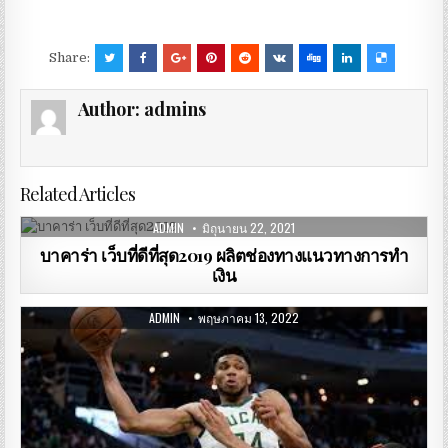
Share:
Author:
admins
Related Articles
ADMIN
มิถุนายน 22, 2021
บาคาร่า เว็บที่ดีที่สุด2019 ผลิตช่องทางแนวทางการทำ
เงิน
ADMIN
พฤษภาคม 13, 2022