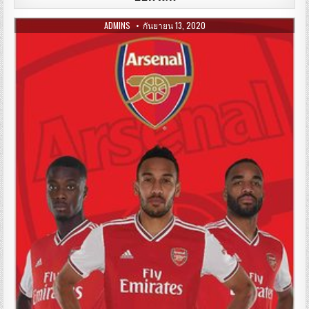
ADMINS
กันยายน 13, 2020