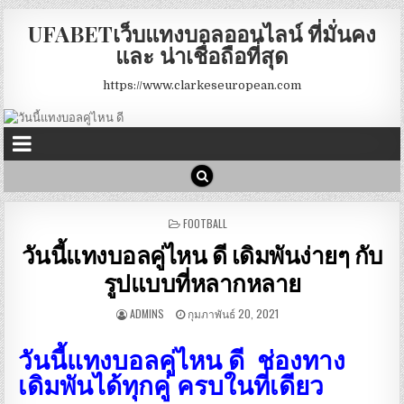
UFABETเว็บแทงบอลออนไลน์ ที่มั่นคง
และ น่าเชื่อถือที่สุด
https://www.clarkeseuropean.com
POSTED
FOOTBALL
IN
วันนี้แทงบอลคู่ไหน ดี เดิมพันง่ายๆ กับ
รูปแบบที่หลากหลาย
ADMINS
กุมภาพันธ์ 20, 2021
วันนี้แทงบอลคู่ไหน ดี ช่องทาง
เดิมพันได้ทุกคู่ ครบในที่เดียว