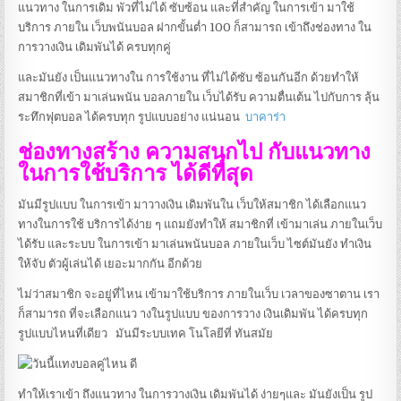
แนวทาง ในการเดิม พัวที่ไม่ได้ ซับซ้อน และที่สำคัญ ในการเข้า มาใช้
บริการ ภายใน
เว็บพนันบอล ฝากขั้นต่ำ 100
ก็สามารถ เข้าถึงช่องทาง ใน
การวางเงิน เดิมพันได้ ครบทุกคู่
และมันยัง เป็นแนวทางใน การใช้งาน ที่ไม่ได้ซับ ซ้อนกันอีก ด้วยทำให้
สมาชิกที่เข้า มาเล่นพนัน บอลภายใน เว็บได้รับ ความตื่นเต้น ไปกับการ ลุ้น
ระทึกฟุตบอล ได้ครบทุก รูปแบบอย่าง แน่นอน
บาคาร่า
ช่องทางสร้าง ความสนุกไป กับแนวทาง
ในการใช้บริการ ได้ดีที่สุด
มันมีรูปแบบ ในการเข้า มาวางเงิน เดิมพันใน เว็บให้สมาชิก ได้เลือกแนว
ทางในการใช้ บริการได้ง่าย ๆ แถมยังทำให้ สมาชิกที่ เข้ามาเล่น ภายในเว็บ
ได้รับ และระบบ ในการเข้า มาเล่นพนันบอล ภายในเว็บ ไซต์มันยัง ทำเงิน
ให้จับ ตัวผู้เล่นได้ เยอะมากกัน อีกด้วย
ไม่ว่าสมาชิก จะอยู่ที่ไหน เข้ามาใช้บริการ ภายในเว็บ เวลาของซาตาน เรา
ก็สามารถ ที่จะเลือกแนว างในรูปแบบ ของการวาง เงินเดิมพัน ได้ครบทุก
รูปแบบไหนที่เดียว
มันมีระบบเทค โนโลยีที่ ทันสมัย
ทำให้เราเข้า ถึงแนวทาง ในการวางเงิน เดิมพันได้ ง่ายๆและ มันยังเป็น รูป