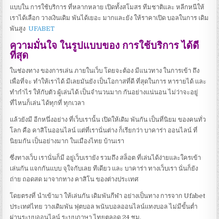
แบบใน การใช้บริการ ที่หลากหลาย เปิดทั้งสโมสร ทีมชาติและ หลีกหนีให้
เราได้เลือก วางเงินเดิม พันได้เยอะ มากและยัง ให้ราคาเปิด บอลในการ เดิม
พันสูง
UFABET
ความมั่นใจ ในรูปแบบของ การใช้บริการ ได้ดี
ที่สุด
ในช่องทาง ของการเล่น ภายในเว็บ โดยจะต้อง มีแนวทาง ในการเข้า ถึง
เพื่อที่จะ ทำให้เราได้ มีเลยมันยัง เป็นโอกาสที่ดี ที่สุดในการ หารายได้ และ
ทำกำไร ให้กับตัว ผู้เล่นได้ เป็นจำนวนมาก กันอย่างแน่นอน ไม่ว่าจะอยู่
ที่ไหนก็เล่น ได้ทุกที่ ทุกเวลา
แล้วยังมี อีกหนึ่งอย่าง ที่เว็บเรานั้น เปิดให้เดิม พันกัน เป็นที่นิยม ของคนทั่ว
โลก คือ คาสิโนออนไลน์ แต่ที่เรานั่นต่าง ก็เรียกว่า บาคาร่า ออนไลน์ ที่
นิยมกัน เป็นอย่างมาก ในเมืองไทย บ้านเรา
ซึ่งทางเว็บ เรานั่นก็มี อยู่เว็บเรายัง รวมถึง สล็อต ที่เล่นได้ง่ายและใครเข้า
เล่นกัน แจกกันแบบ จุใจกับเลย ทีเดียว และ บาคาร่า ทางเว็บเรา นั่นก็ยัง
ถ่าย ถอดสด มาจากทาง คาสิโน ของต่างประเทศ
โดยตรงที่ นำเข้ามา ให้เล่นกัน เดิมพันกีฬา อย่างเป็นทาง การจาก Ufabet
ประเทศไทย วางเดิมพัน ฟุตบอล พนันบอลออนไลน์แทงบอล ไม่มีขั้นต่ำ
ผ่านระบบออนไลน์ ระบบภาษา ไทยตลอด 24 ชม.