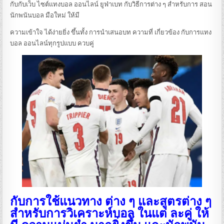
กับกับเว็บ ไซต์แทงบอล ออนไลน์ ยูฟ่าเบท กับวิธีการต่าง ๆ สำหรับการ สอน
นักพนันบอล มือใหม่ ให้มี
ความเข้าใจ ได้ง่ายยิ่ง ขึ้นทั้ง การนำเสนอบท ความที่ เกี่ยวข้อง กับการแทง
บอล ออนไลน์ทุกรูปแบบ ควบคู่
กับการใช้แนวทาง ต่าง ๆ และสูตรต่าง ๆ
สำหรับการวิเคราะห์บอล ในแต่ ละคู่ ให้