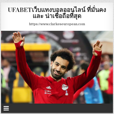
UFABETเว็บแทงบอลออนไลน์ ที่มั่นคง
และ น่าเชื่อถือที่สุด
https://www.clarkeseuropean.com