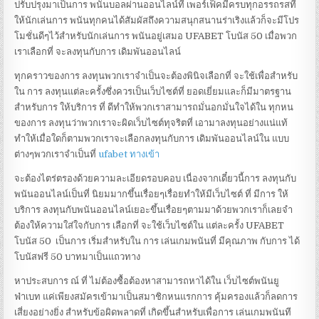
ปรับปรุงมาเป็นการ พนันบอลผ่านออนไลน์ที่ เพอร์เฟ็คมีครบทุกอรรถรสที่
ให้นักเล่นการ พนันทุกคนได้สัมผัสถึงความสนุกสนานร่าเริงแล้วก็จะมีโปร
โมชั่นดีๆไว้สำหรับนักเล่นการ พนันอยู่เสมอ UFABET โบนัส 50 เมื่อพวก
เราเลือกที่ จะลงทุนกับการ เดิมพันออนไลน์
ทุ
กคราวของการ ลงทุนพวกเราจำเป็นจะต้องพินิจเลือกที่ จะใช้เพื่อสำหรับ
ใน การ ลงทุนแต่ละครั้งซึ่งควรเป็นเว็บไซต์ที่ ยอดเยี่ยมและก็มีมาตรฐาน
สำหรับการ ให้บริการ ที่ ดีทำให้พวกเราสามารถมั่นอกมั่นใจได้ใน ทุกหน
ของการ ลงทุนว่าพวกเราจะผิดเว็บไซต์ทุจริตที่ เอามาลงทุนอย่างแน่แท้
ทำให้เมื่อใดก็ตามพวกเราจะเลือกลงทุนกับการ เดิมพันออนไลน์ใน แบบ
ต่างๆพวกเราจำเป็นที่
ufabet ทางเข้า
จะต้องไตร่ตรองด้วยความละเอียดรอบคอบ เนื่องจากเดี๋ยวนี้การ ลงทุนกับ
พนันออนไลน์เป็นที่ นิยมมากขึ้นเรื่อยๆเรื่อยทำให้มีเว็บไซต์ ที่ มีการ ให้
บริการ ลงทุนกับพนันออนไลน์เยอะขึ้นเรื่อยๆตามมาด้วยพวกเราก็เลยจำ
ต้องให้ความใส่ใจกับการ เลือกที่ จะใช้เว็บไซต์ใน แต่ละครั้ง UFABET
โบนัส 50 เป็นการ เริ่มสำหรับใน การ เล่นเกมพนันที่ มีคุณภาพ กับการ ได้
โบนัสฟรี 50 บาทมาเป็นแถวทาง
หาประสบการ ณ์ ที่ ไม่ต้องซื้อต้องหาสามารถหาได้ใน เว็บไซต์พนันยู
ฟ่าเบท แค่เพียงสมัครเข้ามาเป็นสมาชิกหนแรกการ คุ้มครองแล้วก็ลดการ
เสี่ยงอย่างยิ่ง สำหรับข้อผิดพลาดที่ เกิดขึ้นสำหรับเพื่อการ เล่นเกมพนันที