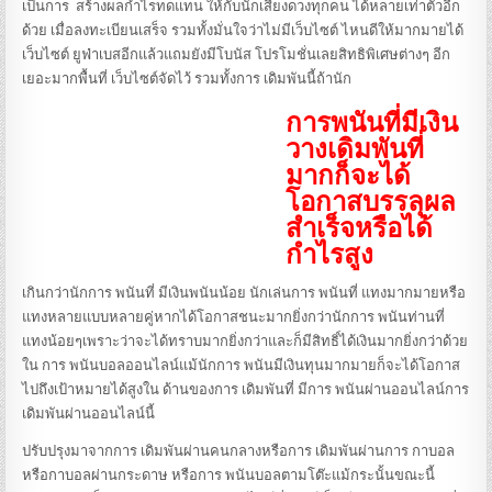
เป็นการ สร้างผลกำไรทดแทน ให้กับนักเสี่ยงดวงทุกคน ได้หลายเท่าตัวอีก
ด้วย เมื่อลงทะเบียนเสร็จ รวมทั้งมั่นใจว่าไม่มีเว็บไซต์ ไหนดีให้มากมายได้
เว็บไซต์ ยูฟ่าเบสอีกแล้วแถมยังมีโบนัส โปรโมชั่นเลยสิทธิพิเศษต่างๆ อีก
เยอะมากพื้นที่
เว็บไซต์จัดไว้ รวมทั้งการ เดิมพันนี้ถ้านัก
การพนันที่มีเงิน
วางเดิมพันที่
มากก็จะได้
โอกาสบรรลุผล
สำเร็จหรือได้
กำไรสูง
เกินกว่านักการ พนันที่ มีเงินพนันน้อย นักเล่นการ พนันที่ แทงมากมายหรือ
แทงหลายแบบหลายคู่หากได้โอกาสชนะมากยิ่งกว่านักการ พนันท่านที่
แทงน้อยๆเพราะว่าจะได้ทราบมากยิ่งกว่าและก็มีสิทธิ์ได้เงินมากยิ่งกว่าด้วย
ใน การ พนันบอลออนไลน์แม้นักการ พนันมีเงินทุนมากมายก็จะได้โอกาส
ไปถึงเป้าหมายได้สูงใน ด้านของการ เดิมพันที่ มีการ พนันผ่านออนไลน์การ
เดิมพันผ่านออนไลน์นี้
ปรับปรุงมาจากการ เดิมพันผ่านคนกลางหรือการ เดิมพันผ่านการ กาบอล
หรือกาบอลผ่านกระดาษ หรือการ พนันบอลตามโต๊ะแม้กระนั้นขณะนี้