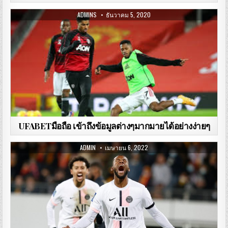
ADMINS
ธันวาคม 5, 2020
UFABETมือถือ เข้าถึงข้อมูลต่างๆมากมายได้อย่างง่ายๆ
ADMIN
เมษายน 6, 2022