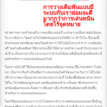
การวางเดิมพันแบบมี
ระบบกับเราย่อมจะดี
มากกว่าการเล่นพนัน
โดยไร้จุดหมาย
ปราศจากความช่ำชองที่ มากพอเพียง ย่อมที่ จะทำความเสียหายต่อเงินทุน
ใน มากยิ่งกว่า โดยทางเว็บไซต์พนันออนไลน์ได้มีการ เข้าใจใน เรื่องจุดนี้
สำหรับเหล่านักเสี่ยงดวงคนใหม่ด้วยการ ให้โบนัสไปกระทำการ วางเดิมพัน
ฟรี โดยไม่ต้องเสียค่าใช้จ่ายก่อนนี้ทำให้สามารถทำความเข้าใจประสบการ
ณ์ ที่ จะเป็นแถวทางใน กระบวนการ ทำรายได้อย่างดีเยี่ยมด้วยเหมือนกัน มี
ผลสำหรับการ เล่นเกมพนันออนไลน์
ในคราวถัดไปที่ ใช้เงินลงทุนของตนเองมีคุณภาพเยอะขึ้น UFABET โบนัส
50 เป็นการ เริ่มสำหรับเพื่อการ เล่นเกมพนันที่ มีคุณภาพ กับการ ได้โบนัส
ฟรี 50 บาทมาเป็นแถวทางหาประสบการ ณ์ ที่ ไม่ต้องซื้อต้องหาสามารถหา
ได้ใน เว็บไซต์พนันยูฟ่าเบท แค่เพียงสมัครเข้ามาเป็นสมาชิกหนแรกการ
ปกป้องคุ้มครองและก็ลดการ เสี่ยงอย่างยิ่ง สำหรับข้อผิดพลาดที่ เกิดขึ้น
สำหรับการ เล่นเกมพนันหนแรก
โดยใช้ทุนของตนเอง การ นำโบนัสกระทำการ ทดสอบเล่นแทงบอล ซึ่งมีกฎ
ข้อตกลงซึ่งสามารถชำระเงินอย่างน้อย แค่เพียงรวมทั้งสิ่ง สามารถนำโบนัส