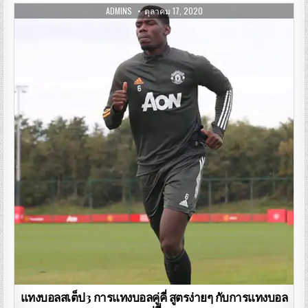
ADMINS
ตุลาคม 17, 2020
แทงบอลสเต็ป3 การแทงบอลคู่คี่ สูตรง่ายๆ กับการแทงบอล