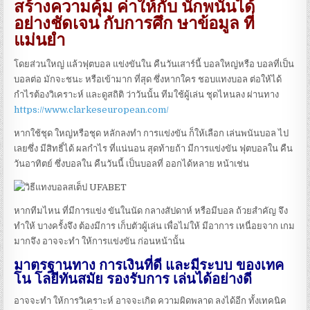
สร้างความคุ้ม ค่าให้กับ นักพนันได้
อย่างชัดเจน กับการศึก ษาข้อมูล ที่
แม่นยำ
โดยส่วนใหญ่ แล้วฟุตบอล แข่งขันใน คืนวันเสาร์นี้ บอลใหญ่หรือ บอลที่เป็น
บอลต่อ มักจะชนะ หรือเข้ามาก ที่สุด ซึ่งหากใคร ชอบ
แทงบอล ต่อให้ได้
กำไร
ต้องวิเคราะห์ และดูสถิติ ว่าวันนั้น ทีมใช้ผู้เล่น ชุดไหนลง ผ่านทาง
https://www.clarkeseuropean.com/
หากใช้ชุด ใหญ่หรือชุด หลักลงทำ การแข่งขัน ก็ให้เลือก เล่นพนันบอล ไป
เลยซึ่ง มีสิทธิ์ได้ ผลกำไร ที่แน่นอน สุดท้ายถ้า มีการแข่งขัน ฟุตบอลใน คืน
วันอาทิตย์ ซึ่งบอลใน คืนวันนี้ เป็นบอลที่ ออกได้หลาย หน้าเช่น
หากทีมไหน ที่มีการแข่ง ขันในนัด กลางสัปดาห์ หรือมีบอล ถ้วยสำคัญ จึง
ทำให้ บางครั้งจึง ต้องมีการ เก็บตัวผู้เล่น เพื่อไม่ให้ มีอาการ เหนื่อยจาก เกม
มากจึง อาจจะทำ ให้การแข่งขัน ก่อนหน้านั้น
มาตรฐานทาง การเงินที่ดี และมีระบบ ของเทค
โน โลยีทันสมัย รองรับการ เล่นได้อย่างดี
อาจจะทำ ให้การวิเคราะห์ อาจจะเกิด ความผิดพลาด ลงได้อีก ทั้งเทคนิค