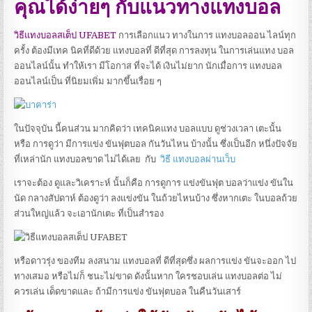
คุณได้ง่ายๆ กับแนวทางแทงบอล
วิธีแทงบอลสเต็ป UFABET
การเลือกแนว ทางในการ แทงบอลออน ไลน์ทุก
ครั้ง ต้องมีเทค นิคที่ดีด้วย แทงบอลที่ ดีที่สุด
การลงทุน ในการเล่น
แทง บอล
ออนไลน์
นั้น ทำให้เรา มีโอกาส ที่จะได้ เงินไม่ยาก นักเมื่อการ แทงบอล
ออนไลน์เป็น ที่นิยมเพิ่ม มากขึ้นเรื่อย ๆ
ในปัจจุบัน นี้คนส่วน มากคิดว่า เทคนิคแทง บอลแบบ ดูช่วงเวลา เตะนั้น
หรือ การดูว่า มีการแข่ง ขันฟุตบอล กันวันไหน บ้างนั้น ซึ่งเป็นอีก หนึ่งปัจจัย
ที่เหล่านัก แทงบอลขาด ไม่ได้เลย กับ
วิธี แทงบอลผ่านเว็บ
เราจะต้อง ดูและวิเคราะห์ นั้นก็คือ การดูการ แข่งขันฟุต บอลว่าแข่ง ขันใน
นัด กลางสัปดาห์ ต้องดูว่า ลงแข่งขัน ในถ้วยไหนบ้าง ซึ่งหากเตะ ในบอลถ้วย
ส่วนใหญ่แล้ว จะเอานักเตะ ที่เป็นสำรอง
หรือดาวรุ่ง ของทีม ลงสนาม
แทงบอลที่ ดีที่สุดซึ่ง ผลการแข่ง ขันจะออก ไป
ทางเสมอ หรือไม่ก็ ชนะไม่ขาด ดังนั้นหาก ใครชอบเล่น แทงบอลต่อ ไม่
ควรเล่น เด็ดขาดและ ถ้ามีการแข่ง ขันฟุตบอล ในคืนวันเสาร์