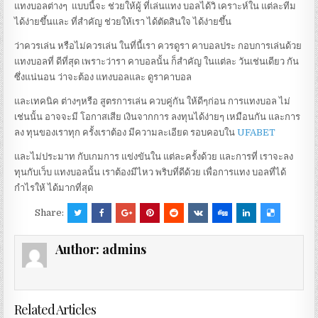
แทงบอลต่างๆ แบบนี้จะ ช่วยให้ผู้ ที่เล่นแทง บอลได้วิ เคราะห์ใน แต่ละทีม
ได้ง่ายขึ้นและ ที่สำคัญ ช่วยให้เรา ได้ตัดสินใจ ได้ง่ายขึ้น
ว่าควรเล่น หรือไม่ควรเล่น ในที่นี้เรา ควรดูรา คาบอลประ กอบการเล่นด้วย
แทงบอลที่ ดีที่สุด เพราะว่ารา คาบอลนั้น ก็สำคัญ ในแต่ละ วันเช่นเดียว กัน
ซึ่งแน่นอน ว่าจะต้อง
แทงบอลและ ดูราคาบอล
และเทคนิค ต่างๆหรือ สูตรการเล่น ควบคู่กัน ให้ดีๆก่อน การแทงบอล ไม่
เช่นนั้น อาจจะมี โอกาสเสีย เงินจากการ ลงทุนได้ง่ายๆ เหมือนกัน และการ
ลง ทุนของเราทุก ครั้งเราต้อง มีความละเอียด รอบคอบใน
UFABET
และไม่ประมาท กับเกมการ แข่งขันใน แต่ละครั้งด้วย และการที่ เราจะลง
ทุนกับเว็บ แทงบอลนั้น เราต้องมีไหว พริบที่ดีด้วย เพื่อการแทง บอลที่ได้
กำไรให้ ได้มากที่สุด
Share:
Author:
admins
Related Articles