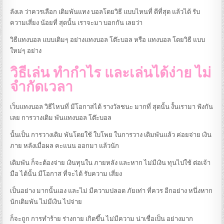
ลังเล ว่าควรเลือก เดิมพันแทง บอลโดยวิธี แบบไหนที่ ดีที่สุด แล้วได้ รับ
ความเสี่ยง น้อยที่ สุดนั้น เราจะมา บอกกัน เลยว่า
วิธีแทงบอล แบบเดิมๆ อย่างแทงบอล โต๊ะบอล หรือ แทงบอล โดยวิธี แบบ
ใหม่ๆ อย่าง
วิธีเล่น ทำกำไร และเล่นได้ง่าย ไม่
จำกัดเวลา
เว็บแทงบอล วิธีไหนที่ มีโอกาสได้ รางวัลชนะ มากที่ สุดนั้น งั้นเรามา ฟังกัน
เลย การวางเดิม พันแทงบอล โต๊ะบอล
นั้นเป็น การวางเดิม พันโดยใช้ ใบโพย ในการวาง เดิมพันแล้ว ค่อยจ่าย เงิน
ภาย หลังเมื่อผล คะแนน ออกมา แล้วนัก
เดิมพัน ก็จะต้องจ่าย เงินทุนใน ภายหลัง และหาก ไม่มีเงิน ทุนไปใช้ ต่อเจ้า
มือ ได้นั้น มีโอกาส ที่จะได้ รับความ เสี่ยง
เป็นอย่าง มากนั้นเอง และไม่ มีความปลอด ภัยเท่า ที่ควร อีกอย่าง หนึ่งหาก
นักเดิมพัน ไม่มีเงิน ไปจ่าย
ก็จะถูก การทำร้าย ร่างกาย เกิดขึ้น ไม่มีความ น่าเชื่อเป็น อย่างมาก