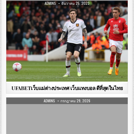
ADMINS
ธันวาคม 25, 2023
UFABETเว็บแม่ต่างประเทศ เว็บแทงบอล ดีที่สุดในไทย
ADMINS
กรกฎาคม 29, 2026