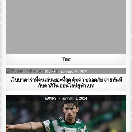
Test
ADMINS
เมษายน 20, 2021
เว็บบาคาร่าที่คนเล่นเยอะที่สุด คุ้มค่า ปลอดภัย จ่ายทันที
กับคาสิโน ออนไลน์ยูฟ่าเบท
ADMINS
มกราคม 8, 2024