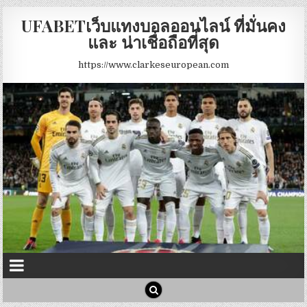
UFABETเว็บแทงบอลออนไลน์ ที่มั่นคง
และ น่าเชื่อถือที่สุด
https://www.clarkeseuropean.com