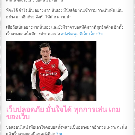
สดนั้น ซึ่งเว็บแทง บอลนั้น มีโอกาส
ที่จะได้ กำไรเป็น อย่างมาก นั้นเอง มีนักเดิม พันเข้าร่วม วางเดิมพัน เป็น
อย่าง มากอีกด้วย จึงทำ ให้เกิด ความน่า
เชื่อถือเป็นอย่างมากนั้นเอง และยังมีราคาบอลที่ดีมากที่สุดอีกด้วย อีกทั้ง
เว็บแทงบอลนั้นมีการถ่ายทอดสด
สปอร์ต พูล ทีเด็ด เด็ด จริง
เว็บปลอดภัย มั่นใจได้ ทุกการเล่น เกม
ของเว็บ
บอลออนไลน์ เพื่อเอาใจคอบอลทั้งหลายเป็นอย่างมากอีกด้วย เพราะฉะนั้น
แล้วเว็บแทงบอลนี่แหละดีที่สุด
7m