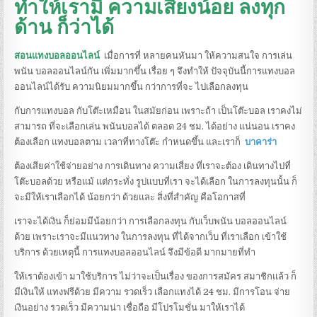
ทำให้เรามี ความเสี่ยงน้อย ลงทุก
ด้าน ก็ว่าได้
สอนแทงบอลออนไลน์
เมื่อการที่ หลายคนหันมา ให้ความสนใจ การเล่น
พนัน บอลออนไลน์กัน เพิ่มมากขึ้น เรื่อย ๆ จึงทำให้ ปัจจุบันนี้การแทงบอล
ออนไลน์ได้รับ ความนิยมมากขึ้น กว่าการที่จะ ไปเลือกลงทุน
กับการแทงบอล กับโต๊ะเหมือน ในสมัยก่อน เพราะถ้า เป็นโต๊ะบอล เราคงไม่
สามารถ ที่จะเลือกเล่น พนันบอลได้ ตลอด 24 ชม. ได้อย่าง แน่นอน เราคง
ต้องเลือก แทงบอลตาม เวลาที่ทางโต๊ะ กำหนดขึ้น และเราก็
บาคาร่า
ต้องเสียค่าใช้จ่ายอย่าง การเดินทาง ความเสี่ยง ที่เราจะต้อง เดินทางไปที่
โต๊ะบอลด้วย หรือแม้ แต่กระทั่ง รูปแบบที่เรา จะได้เลือก ในการลงทุนนั้น ก็
จะมีให้เราเลือกได้ น้อยกว่า ด้วยและ สิ่งที่สำคัญ คือโอกาสที่
เราจะได้เงิน ก็ย่อมมีน้อยกว่า การเลือกลงทุน กับเว็บพนัน บอลออนไลน์
ด้วย เพราะเราจะมีแนวทาง ในการลงทุน ที่ได้จากเว็บ ที่เราเลือก เข้าใช้
บริการ ด้วยเหตุนี้ การแทงบอลออนไลน์ จึงมีข้อดี มากมายที่ทำ
ให้เราต้องเข้า มาใช้บริการ ไม่ว่าจะเป็นเรื่อง ของการสมัคร สมาชิกแล้ว ก็
มีเงินให้ แทงฟรีด้วย มีความ รวดเร็ว เลือกแทงได้ 24 ชม. มีการโอน จ่าย
เงินอย่าง รวดเร็ว มีความน่า เชื่อถือ มีโปรโมชั่น มาให้เราได้