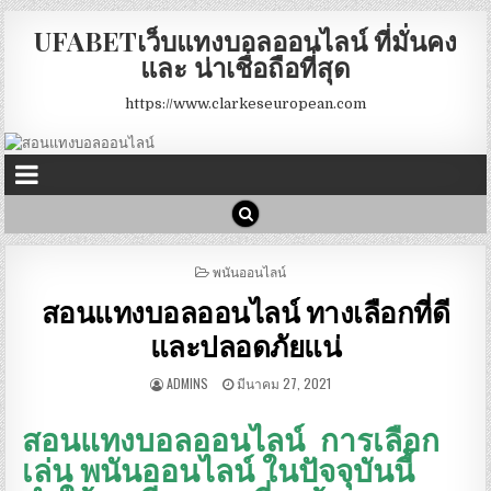
UFABETเว็บแทงบอลออนไลน์ ที่มั่นคง
และ น่าเชื่อถือที่สุด
https://www.clarkeseuropean.com
POSTED
พนันออนไลน์
IN
สอนแทงบอลออนไลน์ ทางเลือกที่ดี
และปลอดภัยแน่
ADMINS
มีนาคม 27, 2021
สอนแทงบอลออนไลน์ การเลือก
เล่น พนันออนไลน์ ในปัจจุบันนี้