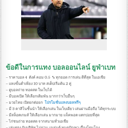
ข้อดีในการแทง บอลออนไลน์ ยูฟ่าเบท
– ราคาบอล 4 ตังค์ คอม 0.5 % ทุกยอด การเล่น ดีที่สุด ในเอเชีย
– แทงขั้นต่ำเพียง 10 บาท สเต็ปเริ่มต้น 2 คู่
– ดูบอลถ่าย ทอดสด ในเว็บได้
– มีบอลเปิด ให้เลือกเดิมพัน มากกว่าเว็บอื่นๆ
– มวยไทย เปิดยกต่อยก
โปรโมชั่นแทงบอลฟรีๆ
– มี 3 คาสิโนชั้นนำ ให้เลือกเล่น ในเว็บเดียว เล่นผ่านมือถือ ได้ทุกระบบ
– มีสล็อตเกมส์ ให้เลือกเล่น มากมาย แจ็คพอต แตกบ่อยที่สุด
– ไก่ชนถ่าย ทอดสด จากสนามทั่วเอเชีย
– เล่นตรง กับบริษัท ไม่ผ่าน เอเย่นต์ หมดปัญหา เรื่องโดนโกง