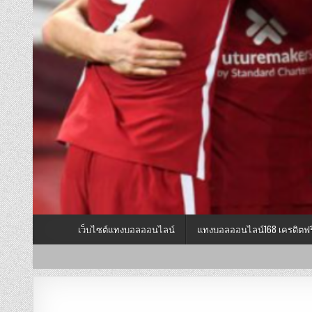
เว็บไซต์แทงบอลออนไลน์
แทงบอลออนไลน์168 เครดิตฟร