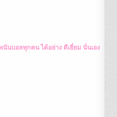
พนันบอลทุกคน ได้อย่าง ดีเยี่ยม นั่นเอง