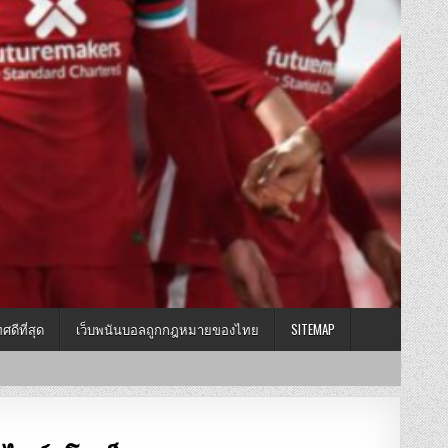
ดีที่สุด
เว็บพนันบอลถูกกฎหมายของไทย
SITEMAP