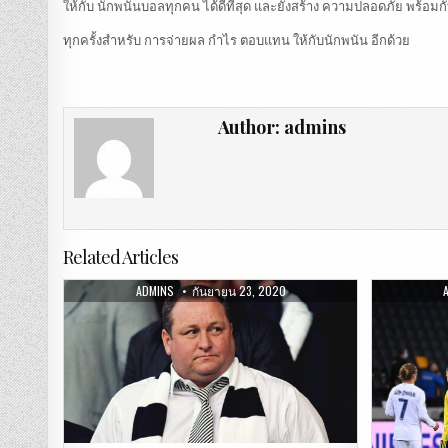
ให้กับ นักพนันบอลทุกคน ได้ดีที่สุด และยังสร้าง ความปลอดภัย พร้อ
ทุกครั้งสำหรับ การจ่ายผล กำไร ตอบแทน ให้กับนักพนัน อีกด้วย
Author:
admins
Related Articles
ADMINS
กันยายน 23, 2020