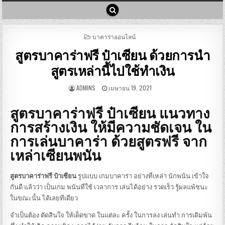
POSTED
บาคาร่าออนไลน์
IN
สูตรบาคาร่าฟรี ป๋าเซียน ด้วยการนำ
สูตรเหล่านี้ไปใช้ทำเงิน
ADMINS
เมษายน 19, 2021
สูตรบาคาร่าฟรี ป๋าเซียน แนวทาง
การสร้างเงิน ให้มีความชัดเจน ใน
การเล่นบาคาร่า ด้วยสูตรฟรี จาก
เหล่าเซียนพนัน
สูตรบาคาร่าฟรี ป๋าเซียน
รูปแบบ เกมบาคาร่า อย่างที่เหล่า นักพนัน เข้าใจ
กันดี แล้วว่า เป็นเกม พนันที่ใช้ เวลาการ เล่นได้อย่าง รวดเร็ว รู้ผลแพ้ชนะ
ในขณะนั้น ได้เลยทีเดียว
จำเป็นต้อง ตัดสินใจ ให้เด็ดขาด ในแต่ละ ครั้ง ในการลง เล่นทำ การเดิมพัน