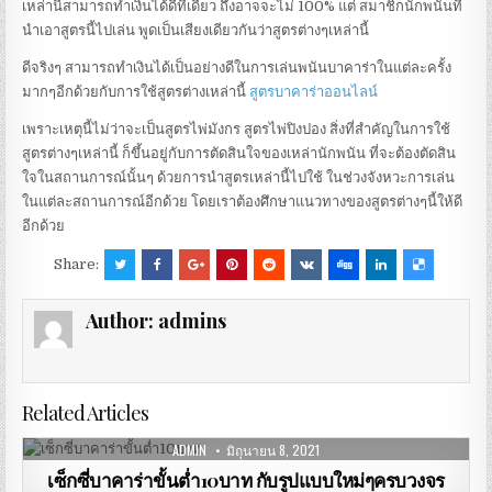
เหล่านี้สามารถทำเงินได้ดีทีเดียว ถึงอาจจะไม่ 100% แต่ สมาชิกนักพนันที่
นำเอาสูตรนี้ไปเล่น พูดเป็นเสียงเดียวกันว่าสูตรต่างๆเหล่านี้
ดีจริงๆ สามารถทำเงินได้เป็นอย่างดีในการเล่นพนันบาคาร่าในแต่ละครั้ง
มากๆอีกด้วยกับการใช้สูตรต่างเหล่านี้
สูตรบาคาร่าออนไลน์
เพราะเหตุนี้ไม่ว่าจะเป็นสูตรไพ่มังกร สูตรไพ่ปิงปอง สิ่งที่สำคัญในการใช้
สูตรต่างๆเหล่านี้ ก็ขึ้นอยู่กับการตัดสินใจของเหล่านักพนัน ที่จะต้องตัดสิน
ใจในสถานการณ์นั้นๆ ด้วยการนำสูตรเหล่านี้ไปใช้ ในช่วงจังหวะการเล่น
ในแต่ละสถานการณ์อีกด้วย โดยเราต้องศึกษาแนวทางของสูตรต่างๆนี้ให้ดี
อีกด้วย
Share:
Author:
admins
Related Articles
ADMIN
มิถุนายน 8, 2021
เซ็กซี่บาคาร่าขั้นต่ำ10บาท กับรูปแบบใหม่ๆครบวงจร