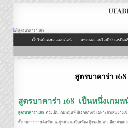
UFABET
เว็บไซต์แทงบอลออนไลน์
แทงบอลออนไลน์168 เครดิตฟร
สูตรบาคาร่า 168 
สูตรบาคาร่า 168 เป็นหนึ่งเกมพนั
สูตรบาคาร่า 168
ด้วยเป็น เกมพนันที่ มีเอกลักษณ์ เฉพาะตัวเล่น ง่ายเ
ทั้งเกมการ วางเดิมพันและผู้พนัน จะเป็นเพียง ผู้วางเดิมพัน เลือกฝ