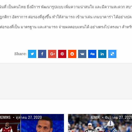
กพนันที่ เป็นคนไทย ยิ่งมีการ พัฒนารูปแบบ เพิ่มความน่าสนใจ และมีความสะดวก ส
ิกา อัตราการ ต่อรองที่สูงขึ้น ทำให้สามารถ เข้ามาเล่น เกมบาคาร่า ได้อย่างปล
ต่อรองที่เป็น มาตรฐาน และสามารถ จ่ายผลตอบแทนได้ อย่างตรงไป ตรงมา สำหรับกา
Share:
ADMINS
ตุลาคม 27, 2020
ADMIN
ธันวาคม 27, 202