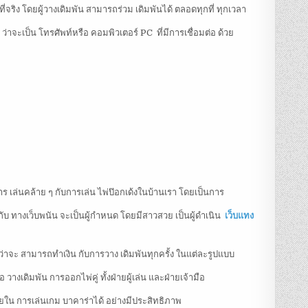
ิง โดยผู้วางเดิมพัน สามารถร่วม เดิมพันได้ ตลอดทุกที่ ทุกเวลา
ว่าจะเป็น โทรศัพท์หรือ คอมพิวเตอร์ PC ที่มีการเชื่อมต่อ ด้วย
การ เล่นคล้าย ๆ กับการเล่น ไพ่ป๊อกเด้งในบ้านเรา โดยเป็นการ
่กับ ทางเว็บพนัน จะเป็นผู้กำหนด โดยมีสาวสวย เป็นผู้ดำเนิน
เว็บแทง
 คิดว่าจะ สามารถทำเงิน กับการวาง เดิมพันทุกครั้ง ในแต่ละรูปแบบ
อ วางเดิมพัน การออกไพ่คู่ ทั้งฝ่ายผู้เล่น และฝ่ายเจ้ามือ
ช่วยใน การเล่นเกม บาคาร่าได้ อย่างมีประสิทธิภาพ