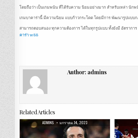
โดยถือว่า เป็นเกมพนัน ที่ได้รับความ นิยมอย่างมาก สำหรับเหล่า นั
เกมบาคาร่านี้ มีความนิยม แบบก้าวกระโดด โดยมีการ พัฒนารูปแบบกฎกต
สามารถตอบสนอง ทุกความต้องการ ได้ในทุกรูปแบบ ทั้งยังมี อัตราการ 
คาร่า w88
Author:
admins
Related Articles
ADMINS
มกราคม 14, 2023