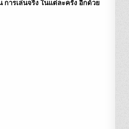
การเล่นจริง ในแต่ละครั้ง อีกด้วย