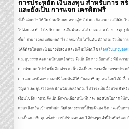
การประหยัด เงินลงทุน สำหรับการ สร้
และยังเป็น การแจก เครดิตฟรี
ที่เป็นเงินจริง ให้กับ นักพนันบอลควบ คู่กันไป และยัง สามารถใช้เงิน ใ
ไปต่อยอด ทำกำไร กับเกมการเดิมพันบอลได้ ตามความ ต้องการทุกรูป
ขึ้นก็ สามารถถอนเงินผลกำไร ออกมาใช้ ได้ในทัน ทีอีกด้วย จึงเป็นการ
ได้ดีที่สุดในขณะนี้ อย่างชัดเจน และยังไม่มีเงื่อนไข
เลือกเว็บแทงบอล
และอุปสรรค ต่อนักพนันบอลอีกด้วย จึงเป็นอีก ทางเลือกหนึ่ง ที่มี ความน
การนำเสนอ โปรโมชั่นดังกล่าว ฉะนั้น จึงเป็นช่องทาง ที่สามารถประหยัดท
การแจกเครดิตแทงบอลฟรี โดยทันทีให้ กับสมาชิกทุกคน โดยไม่มี เงื่อน
ปัญหาและ อุปสรรคต่อ นักพนันบอลอีกด้วย ไม่ว่าจะเป็นเงื่อนไข สำหรั
เงื่อนไขอื่นๆก็ตามจึง เป็นอีกทางเลือกหนึ่ง ที่น่าจะ ลองเปิดโอกาส ให้
ส่วนหนึ่งหรือ เข้ามาสัมผัส กับสิ่งต่างๆพวกนี้ด้วยตัวเอง ซึ่งน่าจะเป็นการ
มาเป็นสมาชิกทุกครั้งกับการได้รับผลพลอยได้ต่างๆเหล่านี้ในทันทีและย