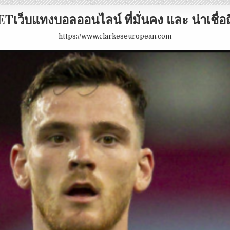
เว็บแทงบอลออนไลน์ ที่มั่นคง และ น่าเชื่อถื
https://www.clarkeseuropean.com