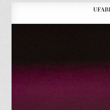
UFABET