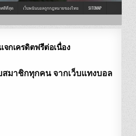
ดีที่สุด
เว็บพนันบอลถูกกฎหมายของไทย
SITEMAP
แจกเครดิตฟรีต่อเนื่อง
้กับสมาชิกทุกคน จากเว็บแทงบอล