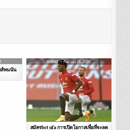
1
ADMINS
กันยายน 28, 2020
ส์พนนัน
สมัครbet ufa การเปิดโอกาสเพื่อที่จะลด