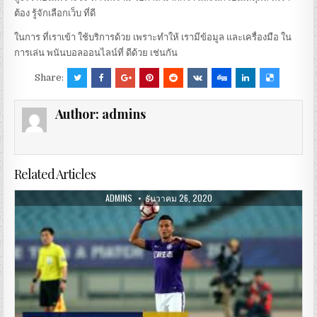
ต้อง รู้จักเลือกเว็บ ที่ดี
ในการ ที่เราเข้า ใช้บริการด้วย เพราะทำให้ เรามีข้อมูล และเครื่องมือ ใน
การเล่น พนันบอลออนไลน์ที่ ดีด้วย เช่นกัน
Share:
Author:
admins
Related Articles
ADMINS
ธันวาคม 26, 2020