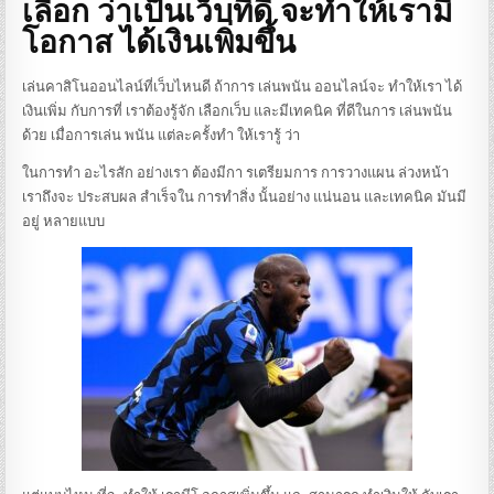
เลือก ว่าเป็นเว็บที่ดี จะทำให้เรามี
โอกาส ได้เงินเพิ่มขึ้น
เล่นคาสิโนออนไลน์ที่เว็บไหนดี
ถ้าการ เล่นพนัน ออนไลน์จะ ทำให้เรา ได้
เงินเพิ่ม กับการที่ เราต้องรู้จัก เลือกเว็บ และมีเทคนิค ที่ดีในการ เล่นพนัน
ด้วย
เมื่อการเล่น พนัน แต่ละครั้งทำ ให้เรารู้ ว่า
ในการทำ อะไรสัก อย่างเรา ต้องมีกา รเตรียมการ การวางแผน ล่วงหน้า
เราถึงจะ ประสบผล สำเร็จใน การทำสิ่ง นั้นอย่าง แน่นอน และเทคนิค มันมี
อยู่ หลายแบบ