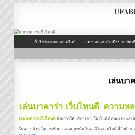
UFABET
เว็บไซต์แทงบอลออนไลน์
แทงบอลออนไลน์168 เครดิตฟร
เล่นบาค
เล่นบาคาร่า เว็บไหนดี ความห
เล่นบาคาร่า เว็บไหนดี
ด้วยการให้ บริการภายใต้ เว็บที่มี คุณภาพ แล
ในทุก ๆ ด้าน ในการเข้ามา เล่นเกมพนัน ในคาสิโนออนไลน์ นี้อีกด้วย
เ