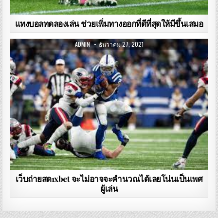
แทงบอลทดลองเล่น ช่วยเพิ่มทางออกที่ดีที่สุดให้มีขึ้นเสมอ
ADMIN
ธันวาคม 27, 2021
เว็บถ่ายสด1xbet จะไม่อาจจะคำนวณได้เลยโน่นเป็นเพศ
ผู้เล่น