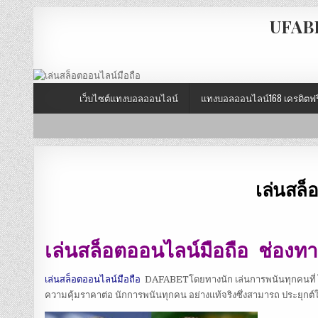
UFABET
เว็บไซต์แทงบอลออนไลน์
แทงบอลออนไลน์168 เครดิตฟร
เล่นสล็
เล่นสล็อตออนไลน์มือถือ ช่องทางใ
เล่นสล็อตออนไลน์มือถือ
DAFABETโดยทางนัก เล่นการพนันทุกคนที่ ได้
ความคุ้มราคาต่อ นักการพนันทุกคน อย่างแท้จริงซึ่งสามารถ ประยุกต์