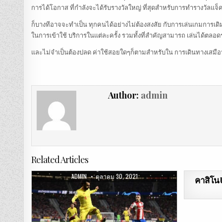
การได้โอกาส ที่กำลังจะได้รับรางวัลใหญ่ ที่สุดสำหรับการทำรางวัลแ
ก็บางทีอาจจะทำเป็น ทุกคนได้อย่างไม่ต้องสงสัย กับการเล่นเกมการเดิม พ
ในการเข้าใช้ บริการในแต่ละครั้ง รวมทั้งที่สำคัญสามารถ เล่นได้ตลอด
และไม่จำเป็นต้องปลด ค่าใช้สอยใดๆก็ตามสำหรับใน การเดินทางเสมือนใน 
Author:
admin
Related Articles
ADMIN
ตุลาคม 30, 2021
คาสิโน