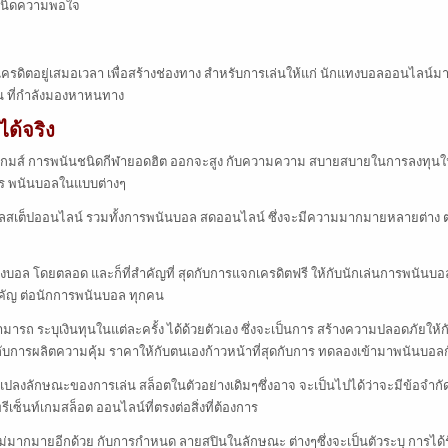
กำเนิดความพอใจ
เครดิตอยู่เสมอเวลา เพื่อสร้างช่องทาง สำหรับการเล่นให้แก่ นักแทงบอลออนไลน์มาก
คน ที่กำลังมองหาหนทาง
ด้จริง
็นเกมส์ การพนันชนิดกีฬายอดฮิต ออกจะสูง กับความความ สบายสบายในการลงทุนใน 
าร พนันบอลในแบบต่างๆ
นบอลสเต็ปออนไลน์ รวมทั้งการพนันบอล สดออนไลน์ ซึ่งจะมีความมากมายหลายต่าง ต่าง
งดวงบอล โดยตลอด และก็ที่สำคัญที่ สุดกับการแจกเครดิตฟรี ให้กับนักเล่นการพนันบอล
งสำคัญ ต่อนักการพนันบอล ทุกคน
มารถ ระบุเงินทุนในแต่ละครั้ง ได้ด้วยตัวเอง ซึ่งจะเป็นการ สร้างความปลอดภัยให้กั
นกับการผลิตความคุ้ม ราคาให้กับตนเองก้าวหน้าที่สุดกับการ ทดลองเข้ามาพนันบอ
ยน แปลงลักษณะของการเล่น สล็อตในตัวอย่างเดิมๆซึ่งอาจ จะเป็นไปได้ว่าจะมีข้อจำกัด
ซ็นท์เกมสล็อต ออนไลน์ที่ตรงต่อสิ่งที่ต้องการ
่ ไม่มากมายอีกด้วย กับการกำหนด ลายสปินในลักษณะ ต่างๆซึ่งจะเป็นตัวระบุ การได้รั