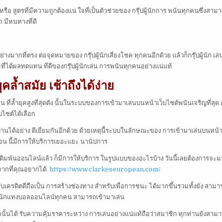
ีหรือ สูตรที่มีความถูกต้องแน่ ใจที่เป็นตัวช่วยของ กรุ๊ปผู้นักการ พนันทุกคนซึ่งส
ถ มีหนทางที่ดี
่างมากที่ตรง ต่อจุดหมายของ กรุ๊ปผู้นักเสี่ยงโชค ทุกคนอีกด้วย แล้วก็กรุ๊ปผู้นัก 
ที่ได้ผลทดแทน ที่ดีของกรุ๊ปผู้นักเล่น การพนันทุกคนอย่างแน่แท้
คล้ำสมัย เช้าถึงได้ง่าย
ี่ล้ำยุคสูงที่สุดดัง นั้นในระบบของการเข้ามาเล่นบนหน้าเว็บไซต์พนันเจริญที่สุด 
ไซต์ได้เลือก
นได้อย่าง ดีเยี่ยมกันอีกด้วย ด้วยเหตุนี้ระบบในลักษณะของ การเข้ามาเล่นบนหน้าเว็
ตอน นี้มีการให้บริการเยอะแยะ นานัปการ
ดิมพันออนไลน์แล้ว ก็มีการให้บริการ ในรูปแบบของอะไรบ้าง วันนี้เลยต้องการจะมา 
ใจจากที่คุณอยากได้
https://www.clarkeseuropean.com/
เครดิตดีถือเป็น การสร้างช่องทาง สำหรับเพื่อการชนะ ได้มากขึ้นรวมทั้งยัง สาม
แก่ นักแทงบอลออนไลน์ทุกคน สามารถเข้ามาเล่น
กนั้นได้ รับความคุ้มราคาระหว่าง การเล่นอย่างแน่แท้ถือว่าสมาชิก ทุกท่านยัง