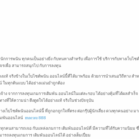
จนักการพนัน ทุกคนเป็นอย่างยิ่ง กับหนทางสำหรับ เพื่อการใช้ บริการกับทางเว็บไ
งจรเพื่อ สามารถสนุกไป กับการลงทุน
แท้ จริงข้างในเว็บไซต์พนัน ออนไลน์นี้ที่ได้มาพร้อม ด้วยการนำเสนอวิถีทาง สำหรั
์ ในทุกต้นแบบ ได้อย่างแม่นยำถูกต้อง
ไรค่าจ้าง จากการลงทุนเกมการเดิมพัน ออนไลน์ในแต่ละรอบ ได้อย่างคุ้มที่ได้ผลสำเ
างที่ให้ความน่า ดึงดูดใจได้อย่างแท้ จริงในช่วงปัจจุบัน
บไซต์พนันออนไลน์นี้ ที่ถูกอกถูกใจที่ตรง ต่อกรุ๊ปผู้นักเสี่ยง ดวงทุกคนอย่าง มากเ
ดิมพันออนไลน์
macau 888
ดวง ทุกคนสามารถเจอ กับแหล่งเกมการ เดิมพันออนไลน์ที่ มีความที่ได้รับความนิยม ซึ
 สามารถลงทุนเกมการ เดิมพันออนไลน์ได้ อย่างเต็มเปี่ยม