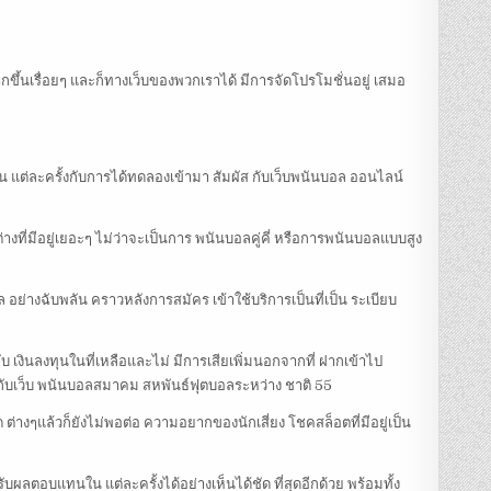
ขึ้นเรื่อยๆ และก็ทางเว็บของพวกเราได้ มีการจัดโปรโมชั่นอยู่ เสมอ
แต่ละครั้งกับการได้ทดลองเข้ามา สัมผัส กับเว็บพนันบอล ออนไลน์
ที่มีอยู่เยอะๆ ไม่ว่าจะเป็นการ พนันบอลคู่คี่ หรือการพนันบอลแบบสูง
 อย่างฉับพลัน คราวหลังการสมัคร เข้าใช้บริการเป็นที่เป็น ระเบียบ
บ เงินลงทุนในที่เหลือและไม่ มีการเสียเพิ่มนอกจากที่ ฝากเข้าไป
ลกับเว็บ พนันบอลสมาคม สหพันธ์ฟุตบอลระหว่าง ชาติ 55
 ต่างๆแล้วก็ยังไม่พอต่อ ความอยากของนักเสี่ยง โชคสล็อตที่มีอยู่เป็น
บผลตอบแทนใน แต่ละครั้งได้อย่างเห็นได้ชัด ที่สุดอีกด้วย พร้อมทั้ง