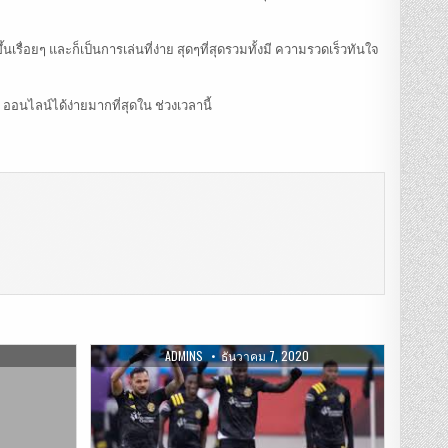
ื่อยๆ และก็เป็นการเล่นที่ง่าย สุดๆที่สุดรวมทั้งมี ความรวดเร็วทันใจ
ออนไลน์ได้ง่ายมากที่สุดใน ช่วงเวลานี้
ADMINS
ธันวาคม 7, 2020