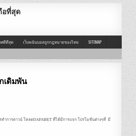
อที่สุด
ดีที่สุด
เว็บพนันบอลถูกกฎหมายของไทย
SITEMAP
กเดิมพัน
รทำการดาวน์ โหลดDAFABET ที่ได้มีการแจก โปรโมชั่นต่างๆที่ มี