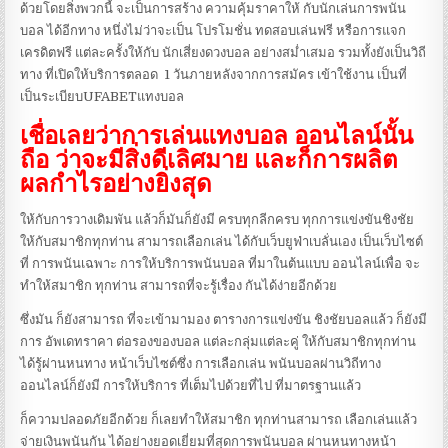
ด้วยโดยสิ่งพวกนี้ จะเป็นการสร้าง ความคุ้มราคาให้ กับนักเล่นการพนัน
บอล ได้อีกทาง หนึ่งไม่ว่าจะเป็น โปรโมชั่น ทดสอบเล่นฟรี หรือการแจก
เครดิตฟรี แต่ละครั้งให้กับ นักเสี่ยงดวงบอล อย่างสม่ำเสมอ รวมทั้งยังเป็นวิถี
ทาง ที่เปิดให้บริการตลอด 1 วันภายหลังจากการสมัคร เข้าใช้งาน เป็นที่
เป็นระเบียบUFABETแทงบอล
เชื่อเลยว่าการเล่นแทงบอล ออนไลน์นั้น
ถือ ว่าจะมีสิ่งดีเลิศมาย และก็การผลิต
ผลกำไรอย่างยิ่งสุด
ให้กับการวางเดิมพัน แล้วก็มันก็ยังมี ครบทุกลีกครบ ทุกการแข่งขันชิงชัย
ให้กับสมาชิกทุกท่าน สามารถเลือกเล่น ได้กับเว็บยูฟ่าเบลั่นเอง เป็นเว็บไซต์
ที่ การพนันเฉพาะ การให้บริการพนันบอล ที่มาในต้นแบบ ออนไลน์เพื่อ จะ
ทำให้สมาชิก ทุกท่าน สามารถที่จะรู้เรื่อง กันได้ง่ายอีกด้วย
ซึ่งมัน ก็ยังสามารถ ที่จะเข้ามามอง ตารางการแข่งขัน ชิงชัยบอลแล้ว ก็ยังมี
การ อัพเดทราคา ต่อรองของบอล แต่ละกลุ่มแต่ละคู่ ให้กับสมาชิกทุกท่าน
ได้รู้ผ่านหนทาง หน้าเว็บไซต์ซึ่ง การเลือกเล่น พนันบอลผ่านวิถีทาง
ออนไลน์ก็ยังมี การให้บริการ ที่เต็มไปด้วยที่ไป ที่มาตรฐานแล้ว
ก็ความปลอดภัยอีกด้วย ก็เลยทำให้สมาชิก ทุกท่านสามารถ เลือกเล่นแล้ว
จ่ายเงินพนันกัน ได้อย่างยอดเยี่ยมที่สุดการพนันบอล ผ่านหนทางหน้า