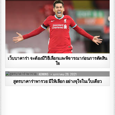
เว็บบาคาร่า จะต้องมีวิธีเลือกและพิจารณาก่อนการตัดสิน
ใจ
ADMINS
มกราคม 29, 2021
สูตรบาคาร่าพารวย มีให้เลือก อย่างจุใจในเว็บเดียว