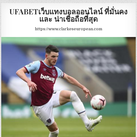
UFABETเว็บแทงบอลออนไลน์ ที่มั่นคง
และ น่าเชื่อถือที่สุด
https://www.clarkeseuropean.com