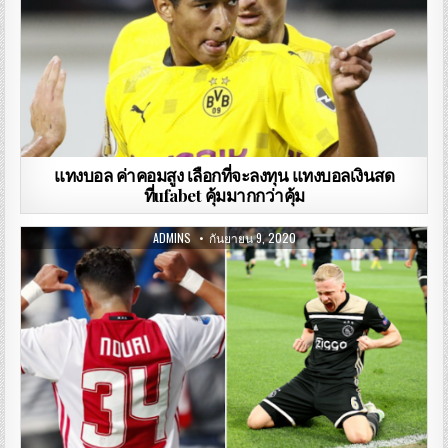
แทงบอล ค่าคอมสูง เลือกที่จะลงทุน แทงบอลเงินสด
ที่ufabet คุ้มมากกว่าคุ้ม
ADMINS
กันยายน 9, 2020