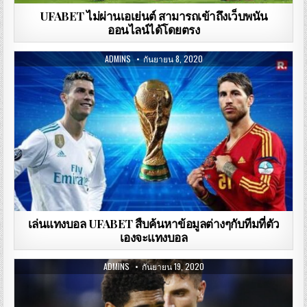
UFABET ไม่ผ่านเอเย่นต์ สามารถเข้าถึงเว็บพนัน
ออนไลน์ได้โดยตรง
ADMINS
กันยายน 8, 2020
เล่นแทงบอล UFABET สืบค้นหาข้อมูลต่างๆกับทีมที่ตัว
เองจะแทงบอล
ADMINS
กันยายน 19, 2020