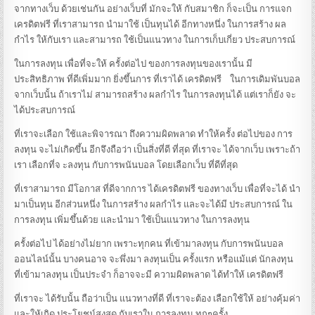
จากทางเว็บ ด้วยเช่นกัน อย่างเว็บที่ มักจะให้ กับสมาชิก ก็จะเป็น การแจก
เครดิตฟรี ที่เราสามารถ นำมาใช้ เป็นทุนได้ อีกทางหนึ่ง ในการสร้าง ผล
กำไร ให้กับเรา และสามารถ ใช้เป็นแนวทาง ในการเก็บเกี่ยว ประสบการณ์
ในการลงทุน เพื่อที่จะให้ ครั้งต่อไป ของการลงทุนของเรานั้น มี
ประสิทธิภาพ ที่ดีเพิ่มมาก ยิ่งขึ้นการ ที่เราได้ เครดิตฟรี ในการเดิมพันบอล
จากเว็บนั้น ถ้าเราไม่ สามารถสร้าง ผลกำไร ในการลงทุนได้ แต่เราก็ยัง จะ
ได้ประสบการณ์
ที่เราจะเลือก ใช้และพิจารณา ถึงความผิดพลาด ทำให้ครั้ง ต่อไปของ การ
ลงทุน จะไม่เกิดขึ้น อีกจึงถือว่า เป็นสิ่งที่ดี ที่สุด ที่เราจะ ได้จากเว็บ เพราะถ้า
เรา เลือกที่จ ะลงทุน กับการพนันบอล โดยเลือกเว็บ ที่ดีที่สุด
ที่เราสามารถ มีโอกาส ที่ดีจากการ ได้เครดิตฟรี ของทางเว็บ เพื่อที่จะได้ นำ
มาเป็นทุน อีกส่วนหนึ่ง ในการสร้าง ผลกำไร
และจะได้มี ประสบการณ์ ใน
การลงทุน เพิ่มขึ้นด้วย และนำมา ใช้เป็นแนวทาง ในการลงทุน
ครั้งต่อไป ได้อย่างไม่ยาก เพราะทุกคน ที่เข้ามาลงทุน กับการพนันบอล
ออนไลน์นั้น บางคนอาจ จะพึ่งมา ลงทุนเป็น ครั้งแรก หรือแม้แต่ นักลงทุน
ที่เข้ามาลงทุน เป็นประจำ ก็อาจจะมี ความผิดพลาด ได้ทำให้ เครดิตฟ
รี
ที่เราจะ ได้รับนั้น ถือว่าเป็น แนวทางที่ดี ที่เราจะต้อง เลือกใช้ให้ อย่างคุ้มค่า
และให้เกิด ประโยชน์สูงสุด กับเราใน การลงทุน ทุกๆครั้ง