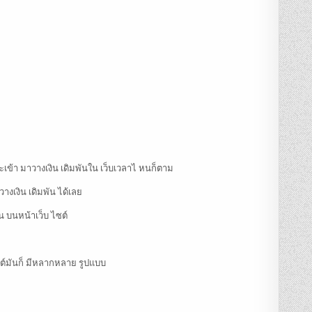
ะเข้า มาวางเงิน เดิมพันใน เว็บเวลาไ หนก็ตาม
างเงิน เดิมพัน ได้เลย
ัน บนหน้าเว็บ ไซต์
ซต์มันก็ มีหลากหลาย รูปแบบ