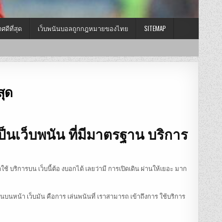
ดีที่สุด
เว็บพนันบอลถูกกฎหมายของไทย
SITEMAP
สุด
็นเว็บพนัน ที่มีมาตรฐาน บริการ
้ บริการบน เว็บนี้ต้อ งบอกได้ เลยว่ามี การเปิดเดิน ผ่านให้เยอะ มาก
บนหน้า เว็บมัน คือการ เล่นพนันที่ เราสามารถ เข้าถึงการ ใช้บริการ