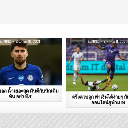
ADMINS
มีนาคม 10, 2021
ADMINS
ตุลาคม 11, 2020
อล น้ำเยอะสุด มันดีกับนักเดิม
พัน อย่างไร
ครึ่งควบลูก ทำเงินได้ง่ายๆ ก
ออนไลน์ยูฟ่าเบท