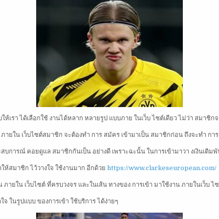
็บให้เรา ได้เลือกใช้ งานได้หลาก หลายรูป แบบภาย ในเว็บ ไซต์เดียว ไม่ว่า สมาชิกจ
ล่น ภายใน เว็บไซต์สมาชิก จะต้องทำ การ
สมัคร
เข้ามาเป็น สมาชิกก่อน ถึงจะทำ การว
ีประสบการณ์ คอยดูแล สมาชิกกันเป็น อย่างดี เพราะฉะนั้น ในการเข้ามาวา งเงินเดิมพ
ทำให้สมาชิก ไว้วางใจ ใช้งานมาก อีกด้วย
https://www.clarkeseuropean.com/
ิมพัน ภายใน เว็บไซต์ ที่ครบวงจร และในเส้น ทางของ การเข้า มาใช้งาน ภายในเว็บ ไ
ใจ ในรูปแบบ ของการเข้า ใช้บริการ ได้ง่ายๆ