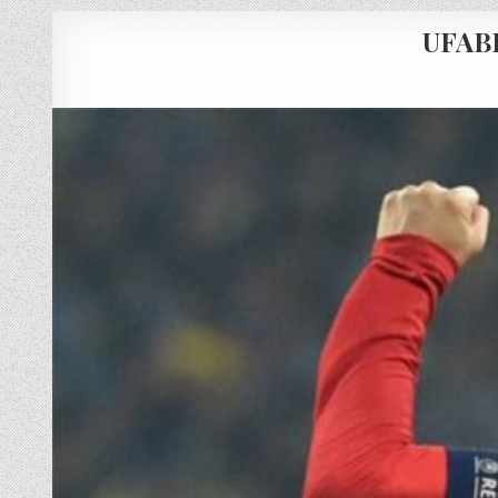
UFABET