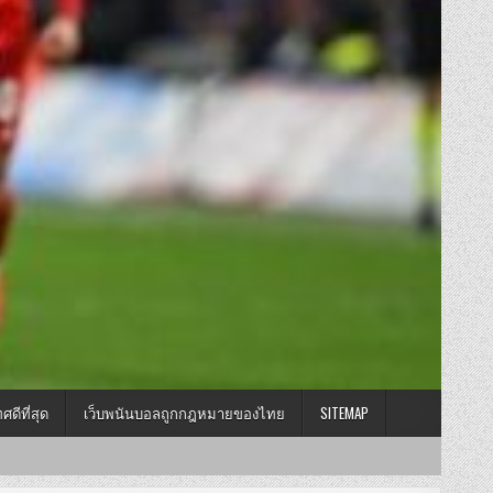
ดีที่สุด
เว็บพนันบอลถูกกฎหมายของไทย
SITEMAP