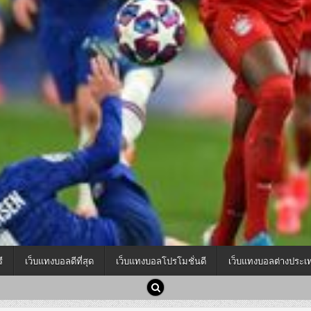
ี
เว็บแทงบอลดีที่สุด
เว็บแทงบอลโปรโมชั่นดี
เว็บแทงบอลต่างประเทศ