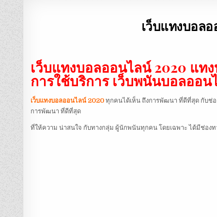
เว็บแทงบอลออ
เว็บแทงบอลออนไลน์ 2020 แทงบอล
การใช้บริการ เว็บพนันบอลออนไลน
เว็บแทงบอลออนไลน์ 2020
ทุกคนได้เห็น ถึงการพัฒนา ที่ดีที่สุด กับ
การพัฒนา ที่ดีที่สุด
ที่ให้ความ น่าสนใจ กับทางกลุ่ม ผู้นักพนันทุกคน โดยเฉพาะ ได้มีช่