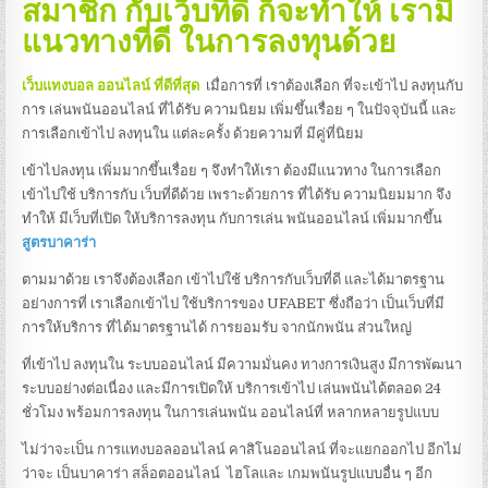
สมาชิก กับเว็บที่ดี ก็จะทำให้ เรามี
แนวทางที่ดี ในการลงทุนด้วย
เว็บแทงบอล ออนไลน์ ที่ดีที่สุด
เมื่อการที่ เราต้องเลือก ที่จะเข้าไป ลงทุนกับ
การ เล่นพนันออนไลน์ ที่ได้รับ ความนิยม เพิ่มขึ้นเรื่อย ๆ ในปัจจุบันนี้ และ
การเลือกเข้าไป ลงทุนใน แต่ละครั้ง ด้วยความที่ มีคู่ที่นิยม
เข้าไปลงทุน เพิ่มมากขึ้นเรื่อย ๆ จึงทำให้เรา ต้องมีแนวทาง ในการเลือก
เข้าไปใช้ บริการกับ เว็บที่ดีด้วย เพราะด้วยการ ที่ได้รับ ความนิยมมาก จึง
ทำให้ มีเว็บที่เปิด ให้บริการลงทุน กับการเล่น พนันออนไลน์ เพิ่มมากขึ้น
สูตรบาคาร่า
ตามมาด้วย เราจึงต้องเลือก เข้าไปใช้ บริการกับเว็บที่ดี และได้มาตรฐาน
อย่างการที่ เราเลือกเข้าไป ใช้บริการของ UFABET ซึ่งถือว่า เป็นเว็บที่มี
การให้บริการ ที่ได้มาตรฐานได้ การยอมรับ จากนักพนัน ส่วนใหญ่
ที่เข้าไป ลงทุนใน ระบบออนไลน์ มีความมั่นคง ทางการเงินสูง มีการพัฒนา
ระบบอย่างต่อเนื่อง และมีการเปิดให้ บริการเข้าไป เล่นพนันได้ตลอด 24
ชั่วโมง พร้อมการลงทุน ในการเล่นพนัน ออนไลน์ที่ หลากหลายรูปแบบ
ไม่ว่าจะเป็น การแทงบอลออนไลน์ คาสิโนออนไลน์ ที่จะแยกออกไป อีกไม่
ว่าจะ เป็นบาคาร่า สล็อตออนไลน์ ไฮโลและ เกมพนันรูปแบบอื่น ๆ อีก