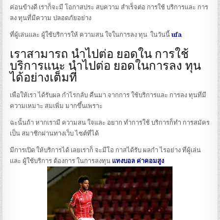
ค่อนข้างดี เราก็จะมี โอกาสประ สบความ สำเร็จต่อ การใช้ บริการและ การ
ลง ทุนที่มีความ ปลอดภัยอย่าง
ที่ผู้เล่นและ ผู้ใช้บริการให้ ความสน ใจในการลง ทุน ในวันนี้
ufa
เราสามารถ นำไปต่อ ยอดใน การใช้
บริการแนะ นำไปต่อ ยอดในการลง ทุน
ได้อย่างเต็มที่
เพื่อให้เรา ได้รับผล กำไรกลับ คืนมา จากการ ใช้บริการและ การลง ทุนที่มี
ความเหมาะ สมเพิ่ม มากขึ้นเพรา
ะ
ฉะนั้นถ้า หากเรามี ความสน ใจและ อยาก ทำการใช้ บริการก็ทำ การสมัคร
เป็น สมาชิกผ่านทางเว็บ ไซต์ที่ได้
มีการเปิด ให้บริการได้ เลยเราก็ จะมีโอ กาสได้รับ ผลกำ ไรอย่าง ที่ผู้เล่น
และ ผู้ใช้บริการ ต้องการ ในการลงทุน
แทงบอล ค่าคอมสูง