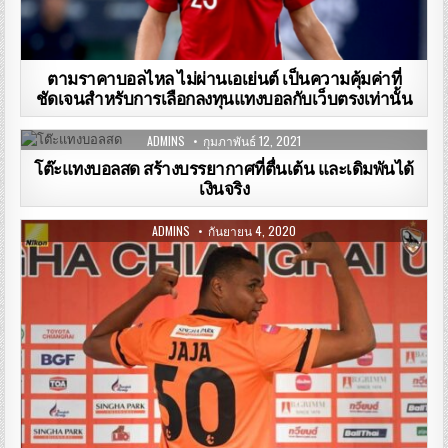
ตามราคาบอลไหล ไม่ผ่านเอเย่นต์ เป็นความคุ้มค่าที่
ชัดเจนสำหรับการเลือกลงทุนแทงบอลกับเว็บตรงเท่านั้น
ADMINS
กุมภาพันธ์ 12, 2021
โต๊ะแทงบอลสด สร้างบรรยากาศที่ตื่นเต้น และเดิมพันได้
เงินจริง
ADMINS
กันยายน 4, 2020