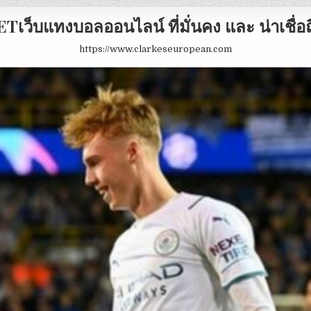
เว็บแทงบอลออนไลน์ ที่มั่นคง และ น่าเชื่อถื
https://www.clarkeseuropean.com