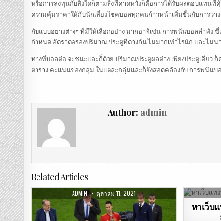
หรือการลงทุนกับสิ่งใดก็ตามสิ่งที่คาดหวังก็คือการได้รับผลตอบแทนท
ความคุ้มราคาให้กับนักเสี่ยงโชคบอลทุกคนก้าวหน้าเพิ่มขึ้นกับการวางเ
กับแบบอย่างต่างๆ ที่มีให้เลือกอย่าง มากอาทิเช่น การพนันบอลลำพัง ซึ่
กำหนด อัตราต่อรองปริมาณ ประตูที่ต่างกัน ไม่มากเท่าไรนัก และไม่น่าจ
ทางที่บอลต่อ จะชนะและก็ด้วย ปริมาณประตูผลต่าง เพียงประตูเดียว ก็ค
ตาราง คะแนนของกลุ่ม ในแต่ละกลุ่มและก็ยังสอดคล้องกับ การพนันบอ
Author:
admin
Related Articles
ADMIN
ตุลาคม 11, 2021
หาเว็บแ