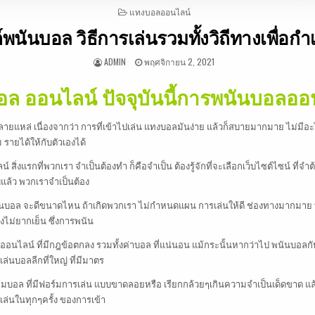
POSTED
แทงบอลออนไลน์
IN
์พนันบอล วิธีการเล่นรวมทั้งวิถีทางเพื่อกำ
ADMIN
พฤศจิกายน 2, 2021
ล ออนไลน์ ปัจจุบันนี้การพนันบอลออนไล
 ทั้งหลายแหล่ เนื่องจากว่า การที่เข้าไปเล่น แทงบอลมันง่าย แล้วก็สบายมากมาย ไม่มี
ม รายได้ให้กับตัวเองได้
สิ่งแรกที่พวกเรา จำเป็นต้องทำ ก็คือจำเป็น ต้องรู้จักที่จะเลือกเว็บไซต์ไซน์ ที่จำ
แล้ว พวกเราจำเป็นต้อง
รพนันบอล จะดีขนาดไหน ถ้าเกิดพวกเรา ไม่กำหนดแผน การเล่นให้ดี ช่องทางมากมาย ที
งไม่ยากเย็น ซึ่งการพนัน
ลออนไลน์ ที่มีกฎข้อตกลง รวมทั้งค่าบอล ที่แน่นอน แม้กระนั้นหากว่าไป พนันบอลกั
ล่นบอลลีกที่ใหญ่ ที่มีมาตร
ู่กลุ่มบอล ที่มีฟอร์มการเล่น แบบขาดลอยหรือ เรียกกล้วยๆเกินความจำเป็นเด็ดขาด
เล่นในทุกๆครั้ง ของการเข้า