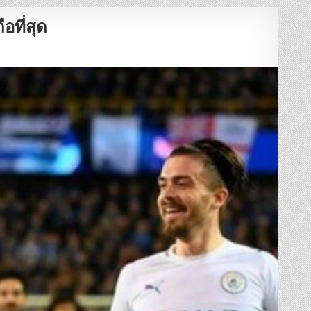
อที่สุด