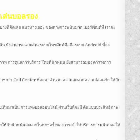
ะเล่นบอลรอง
่างที่คิดเลย แนวทางเยอะ ช่องทางการพนันมาก เปอร์เซ็นต์ที่ เราจะ
ักพนัน ยังสามารถเล่นผ่าน ระบบโทรศัพท์มือถือระบบ Android ที่จะ
ิภาพ การดูแลการบริการ โดยที่นักพนัน ยังสามารถมอง ตารางการ
นข้าราชการ Call Center ที่จะมาอำนวย ความสะดวกความปลอดภัย ให้กับ
บเดิมมาเป็น การแทงบอลออนไลน์ ผ่านเว็บที่จะมี ต้นแบบประสิทธิภาพ
วยให้กับนักพนันสะดวกในทุกๆครั้งของการเข้าใช้บริการการพนันบอลให้