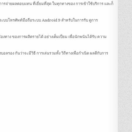
ารจ่ายผลตอบแทน ที่เยี่ยมที่สุด ในทุกทางของ การเข้าใช้บริการ และก็
าน ระบบโทรศัพท์มือถือระบบ Android 9 สำหรับในการรับ ดูการ
ทาง ของการผลิตรายได้ อย่างเต็มเปี่ยม เพื่อนักพนันได้รับ ความ
รอง กันว่าจะมีวิธี การเล่นรวมทั้ง วิถีทางเพื่อกำเนิด ผลดีกับการ