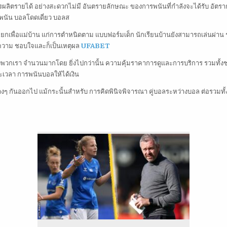
ารผลิตรายได้ อย่างสะดวกไม่มี อันตรายลักษณะ ของการพนันที่กำลังจะได้รับ อัตราก
รพนัน บอลโดดเดี่ยว บอลส
ูต่อยกเพื่อแม่บ้าน แก่การตำหนิดตาม แบบฟอร์มเด็ก นักเรียนบ้านยังสามารถเล่นผ่
งความ ชอบใจและก็เป็นเหตุผล
UFABET
วกเรา จำนวนมากโดย ยิ่งไปกว่านั้น ความคุ้มราคาการดูและการบริการ รวมทั้งช่อง
เวลา การพนันบอลให้ได้เงิน
 กันออกไป แม้กระนั้นสำหรับ การคิดพินิจพิจารณา คู่บอลระหว่างบอล ต่อรวมทั้งบอล