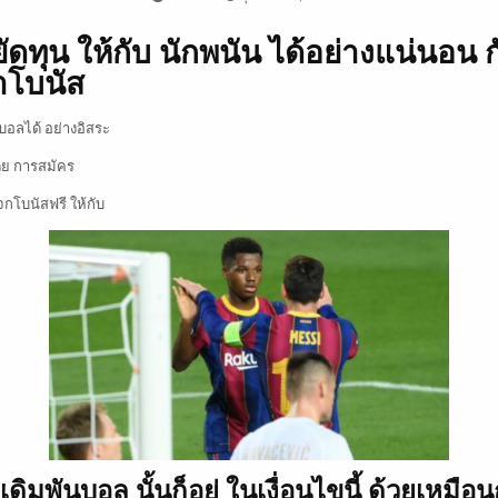
ดทุน ให้กับ นักพนัน ได้อย่างแน่นอน
ำโบนัส
บอลได้ อย่างอิสระ
ดย การสมัคร
จกโบนัสฟรี ให้กับ
ดิมพันบอล นั้นก็อยู่ ในเงื่อนไขนี้ ด้วยเหมื