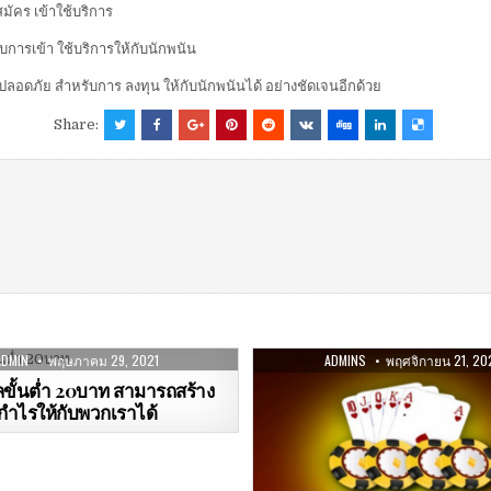
มัคร เข้าใช้บริการ
บการเข้า ใช้บริการให้กับนักพนัน
วามปลอดภัย สำหรับการ ลงทุน ให้กับนักพนันได้ อย่างชัดเจนอีกด้วย
Share:
ADMIN
พฤษภาคม 29, 2021
ADMINS
พฤศจิกายน 21, 20
ขั้นต่ำ 20บาท สามารถสร้าง
กำไรให้กับพวกเราได้