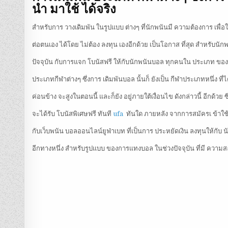
นำ มาใช้ ได้จริง
สำหรับการ วางเดิมพัน ในรูปแบบ ต่างๆ ที่นักพนันมี ความต้องการ เพื่อใ
ต่อตนเอง ได้โดย ไม่ต้อง ลงทุน เองอีกด้วย เป็นโอกาส ที่สุด สำหรับนั
ปัจจุบัน กับการแจก โบนัสฟรี ให้กับนักพนันบอล ทุกคนใน ประเภท ของ
ประเภทกีฬาต่างๆ ซึ่งการ เดิมพันบอล นั้นก็ ยังเป็น กีฬาประเภทหนึ่ง ที่
ค่อนข้าง จะสูงในตอนนี้ และก็ยัง อยู่ภายใต้เงื่อนไข ดังกล่าวนี้ อีกด้วย
จะได้รับ โบนัสพิเศษฟรี ทันที
ufa
ทันใด ภายหลัง จากการสมัครเ ข้าใช้
กับเว็บพนัน บอลออนไลน์ยูฟ่าเบท ที่เป็นการ ประหยัดเงิน ลงทุนให้กับ 
อีกทางหนึ่ง สำหรับรูปแบบ ของการแทงบอล ในช่วงปัจจุบัน ที่มี ควา