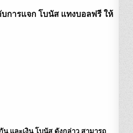
 กับการแจก โบนัส แทงบอลฟรี ให้
อนกัน และเงิน โบนัส ดังกล่าว สามารถ