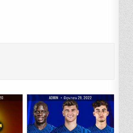
20
ADMIN
มิถุนายน 29, 2022