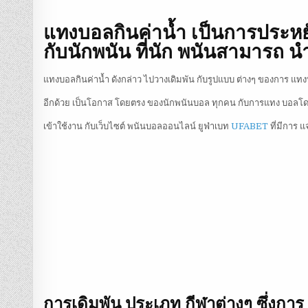
แทงบอลกินค่าน้ำ เป็นการประหยั
กับนักพนัน ที่นัก พนันสามารถ น
แทงบอลกินค่าน้ำ ดังกล่าว ไปวางเดิมพัน กับรูปแบบ ต่างๆ ของการ แทง
อีกด้วย เป็นโอกาส โดยตรง ของนักพนันบอล ทุกคน กับการแทง บอลโ
เข้าใช้งาน กับเว็บไซต์ พนันบอลออนไลน์ ยูฟ่าเบท
UFABET
ที่มีการ แ
การเดิมพัน ประเภท กีฬาต่างๆ ซึ่งการ เ