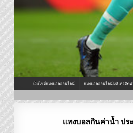
เว็บไซต์แทงบอลออนไลน์
แทงบอลออนไลน์168 เครดิตฟร
แทงบอลกินค่าน้ำ ประ