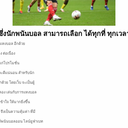
อ ซึ่งนักพนันบอล สามารถเลือก ได้ทุกที่ ทุ
แทงบอล อีกด้วย
ต่อเนื่อง
แก่โปรโมชั่น
 และดีแน่นอน สำหรับนัก
้วย โดยเว็บ จะเป็นผู้
ดลอง เล่นกับการแทงบอล
ข้าใจ ให้มากยิ่งขึ้น
ึงเป็นความคุ้มค่า ที่มี
์พนันบอลออน ไลน์ยูฟ่าเบท