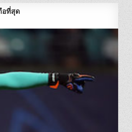
อที่สุด