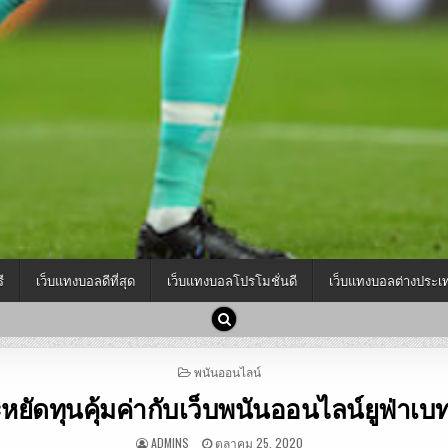
ี
เว็บแทงบอลดีที่สุด
เว็บแทงบอลโปรโมชั่นดี
เว็บแทงบอลต่างประเทศ
POSTED
พนันออนไลน์
IN
หยัดทุนคุ้มค่ากับเว็บพนันออนไลน์ยูฟ่า
ADMINS
ตุลาคม 25, 2020