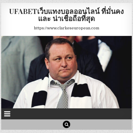
UFABETเว็บแทงบอลออนไลน์ ที่มั่นคง
และ น่าเชื่อถือที่สุด
https://www.clarkeseuropean.com