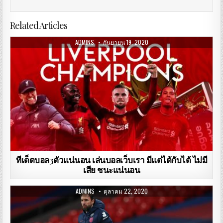
Related Articles
ADMINS
กันยายน 19, 2020
ทีเด็ดบอล3ตัวแน่นอน เล่นบอลเว็บเรา มีแต่ได้กับได้ ไม่มี
เสีย ชนะแน่นอน
ADMINS
ตุลาคม 22, 2020