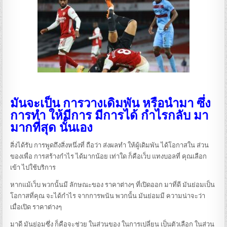
มันจะเป็น การวางเดิมพัน หรือนำมา ซึ่ง
การทำ ให้มีการ มีการได้ กำไรกลับ มา
มากที่สุด นั้นเอง
สิ่งได้รับ การพูดถึงสิ่งหนึ่งที่ ถือว่า ส่งผลทำ ให้ผู้เดิมพัน ได้โอกาสใน ส่วน
ของเพื่อ การสร้างกำไร ได้มากน้อย เท่าใด ก็คือเว็บ แทงบอลที่ คุณเลือก
เข้า ไปใช้บริการ
หากแม้เว็บ พวกนั้นมี ลักษณะของ ราคาต่างๆ ที่เปิดออก มาที่ดี มันย่อมเป็น
โอกาสที่คุณ จะได้กำไร จากการพนัน พวกนั้น มันย่อมมี ความน่าจะว่า
เมื่อเปิด ราคาต่างๆ
มาดี มันย่อมซึ่ง ก็คือจะช่วย ในส่วนของ ในการเปลี่ยน เป็นตัวเลือก ในส่วน