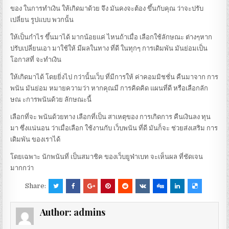
ของ ในการทำเงิน ให้เกิดมาด้วย จึง มันคงจะต้อง ขึ้นกับคุณ ว่าจะปรับ
เปลี่ยน รูปแบบ พวกนั้น
ให้เป็นกำไร ขึ้นมาได้ มากน้อยแค่ ไหน
ถ้าเมื่อ เลือกใช้ลักษณะ ต่างๆหาก
ปรับเปลี่ยนเอา มาใช้ให้ มีผลในทาง ที่ดี ในทุกๆ การเดิมพัน มันย่อมเป็น
โอกาสที่ จะทำเงิน
ให้เกิดมาได้ โดยยิ่งไป กว่านั้นเว็บ ที่มีการให้ ค่าคอมมิชชั่น คืนมาจาก การ
พนัน มันย่อม หมายความว่า หากคุณมี การคิดคิด แผนที่ดี หรือเลือกลัก
ษณ ะการพนันด้วย ลักษณะนี้
เลือกที่จะ พนันด้วยทาง เลือกที่เป็น สาเหตุของ การเกิดการ คืนเงินลง ทุน
มา ซึ่งแน่นอน ว่าเมื่อเลือก ใช้งานกับ เว็บพนัน ที่ดี มันก็จะ ช่วยส่งเสริม การ
เดิมพัน ของเราได้
โดยเฉพาะ นักพนันที่ เป็นสมาชิค ของเว็บยูฟ่าเบท จะเห็นผล ที่ชัดเจน
มากกว่า
Share:
Author:
admins