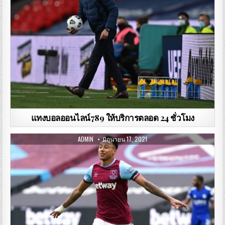
แทงบอลออนไลน์789 ให้บริการตลอด 24 ชั่วโมง
ADMIN
มิถุนายน 17, 2021