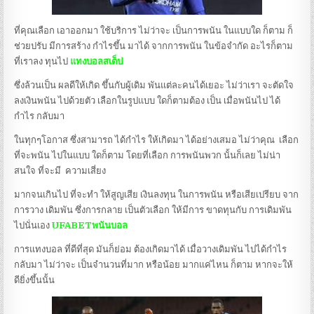
ที่คุณเลือก เอาออกมา ใช้บริการ ไม่ว่าจะ เป็นการพนัน ในแบบใด ก็ตาม ก็
ช่วยปรับ มีการสร้าง กำไรขึ้น มาได้ จากการพนัน ในข้อจำกัด อะไรก็ตาม
ที่เราลง ทุนไป
แทงบอลสเต็ป
ซึ่งล้วนเป็น ผลดีให้เกิด ขึ้นกับผู้เดิม พันแต่ละคนได้เยอะ ไม่ว่าเรา จะตัดใจ
ลงเงินพนัน ไปด้วยตัว เลือกในรูปแบบ ใดก็ตาม
ต้อง เป็น เมื่อพนันไป ได้
กำไร กลับมา
ในทุกๆโอกาส ซึ่งสามารถ ได้กำไร ให้เกิดมา ได้อย่างเสมอ ไม่ว่าคุณ เลือก
ที่จะพนัน ไปในแบบ ใดก็ตาม โดยที่เลือก การพนันพวก นั้นก็เลย ไม่น่า
สนใจ ที่จะมี ความเสี่ยง
มากจนเกินไป ที่จะทำ ให้สูญเสีย เงินลงทุน ในการพนัน หรือเสียเปรียบ จาก
การวาง เดิมพัน ซึ่งการกลาย เป็นตัวเลือก ให้มีการ ขาดทุนกับ การเดิมพัน
ไปนั่นเอง
UFABETพนันบอล
การแทงบอล ที่ดีที่สุด มันก็ย่อม ต้องเกิดมาได้ เมื่อวางเดิมพัน ไปได้กำไร
กลับมา ไม่ว่าจะ เป็นจำนวนที่มาก หรือน้อย มากแค่ไหน ก็ตาม หากจะให้
ดียิ่งขึ้นนั้น