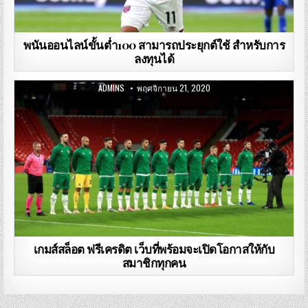
พนันออนไลน์ขั้นต่ำ100 สามารถประยุกต์ใช้ สำหรับการ
ลงทุนได้
ADMINS
พฤศจิกายน 21, 2020
เกมส์สล็อต ฟรีเครดิต เว็บที่พร้อมจะเปิดโอกาสให้กับ
สมาชิกทุกคน