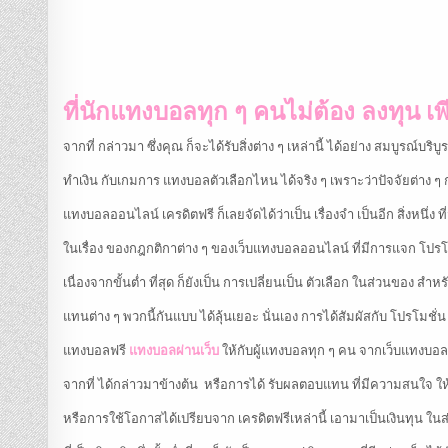
ที่นักแทงบอลทุก ๆ คนไม่ต้อง ลงทุน เ
จากที่ กล่าวมา ซึ่งคุณ ก็จะได้รับสิ่งต่าง ๆ เหล่านี้ ได้อย่าง สมบูรณ์บ
ทำเงิน กับเกมการ แทงบอลตัวเลือกไหน ได้จริง ๆ เพราะว่าปัจจัยต่าง ๆ 
แทงบอลออนไลน์ เครดิตฟรี ก็เลยจัดได้ว่าเป็น เรื่องจำ เป็นอีก สิ่งหนึ่ง ท
ในเรื่อง ของกฎกติกาต่าง ๆ ของเว็บแทงบอลออนไลน์ ที่มีการแจก โปรโมช
เนื่องจากขั้นต่ำ ที่สุด ก็ยังเป็น การเปลี่ยนเป็น ตัวเลือก ในส่วนของ สำห
แทนต่าง ๆ พวกนี้กันแบบ ได้ลุ้นเยอะ นั่นเอง การได้สัมผัสกับ โปรโมชั่น 
แทงบอลฟรี
แทงบอลผ่านเว็บ
ให้กับผู้แทงบอลทุก ๆ คน จากเว็บแทงบอล
จากที่ ได้กล่าวมาข้างต้น หรือการได้ รับผลตอบแทน ที่มีความสนใจ ให
หรือการใช้โอกาสได้เปรียบจาก เครดิตฟรีเหล่านี้ เอามาเป็นเงินทุน ใ