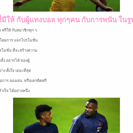
ที่มีให้ กับผู้แทงบอล ทุกๆคน กับการพนัน ใ
ล ฟรีให้ กับสมาชิกทุก ๆ
กๆคน โดยการ แจกโปรโมชั่น
โมชั่น ที่จะสร้างความ
ทั้ง อยากได้ ของผู้
ง ตั้งใจ เยอะที่สุด
พื่อการ ลองเล่น หรือเครดิตฟรี
ำเร็จ ได้อย่างหนึ่ง