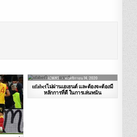
0
ADMINS
พฤศจิกายน 14, 2020
ufabetไม่ผ่านเอเยนต์ และต้องจะต้องมี
หลักการที่ดี ในการเล่นพนัน