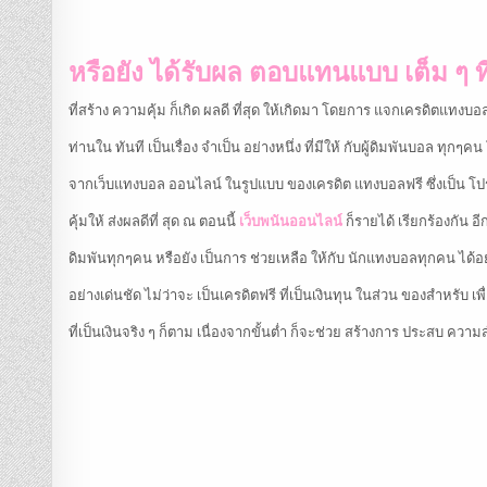
หรือยัง ได้รับผล ตอบแทนแบบ เต็ม ๆ 
ที่สร้าง ความคุ้ม ก็เกิด ผลดี ที่สุด ให้เกิดมา โดยการ แจกเครดิตแทงบอ
ท่านใน ทันที เป็นเรื่อง จำเป็น อย่างหนึ่ง ที่มีให้ กับผู้ดิมพันบอล ทุ
จากเว็บแทงบอล ออนไลน์ ในรูปแบบ ของเครดิต แทงบอลฟรี ซึ่งเป็น โปร
คุ้มให้ ส่งผลดีที่ สุด ณ ตอนนี้
เว็บพนันออนไลน์
ก็รายได้ เรียกร้องกัน อีก
ดิมพันทุกๆคน หรือยัง เป็นการ ช่วยเหลือ ให้กับ นักแทงบอลทุกคน ได้อย่า
อย่างเด่นชัด ไม่ว่าจะ เป็นเครดิตฟรี ที่เป็นเงินทุน ในส่วน ของสำหรับ เ
ที่เป็นเงินจริง ๆ ก็ตาม เนื่องจากขั้นต่ำ ก็จะช่วย สร้างการ ประสบ ความส