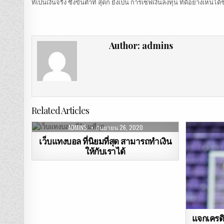
ที่เป็นเงินจริง ซึ่งขั้นต่ำที่ สุดก็ ยังเป็น การเซฟเงินลงทุน ที่ดีอย่างเห
Author:
admins
Related Articles
ADMINS
กันยายน 26, 2020
เว็บแทงบอล ที่นิยมที่สุด สามารถทำเงิน
ให้กับเราได้
แจกเครดิ