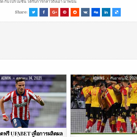
็นได้ชัด กับโปรโมชั่น ได้รับการกล่าวถึงเอา มาพนัน
Share:
ADMIN
ตุลาคม 14, 2021
ADMINS
กันยายน 12, 202
ตฟรี UFABET เพื่อการผลิตผล