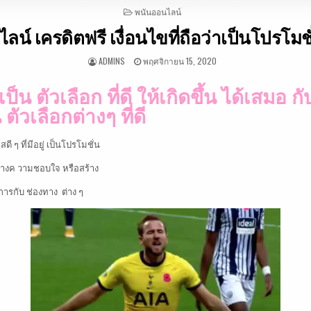
POSTED
พนันออนไลน์
IN
 เครดิตฟรี เงื่อนไขที่ถือว่าเป็นโปรโมช
ADMINS
พฤศจิกายน 15, 2020
 ตัวเลือก ที่ดี ให้เกิดขึ้น ได้เสมอ กั
 ตัวเลือกต่างๆ ที่ดี
 ๆ ที่มีอยู่ เป็นโปรโมชั่น
รสร้างค วามชอบใจ หรือสร้าง
ิการกับ ช่องทาง ต่าง ๆ