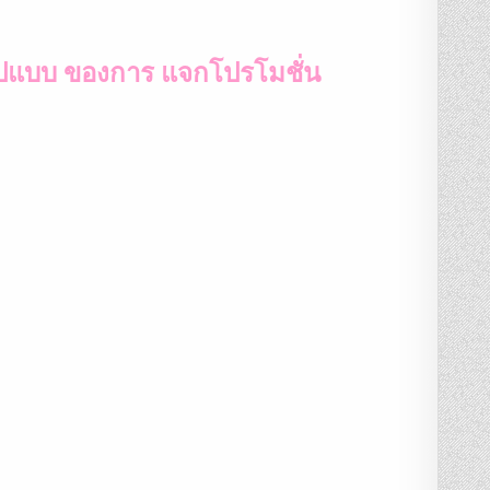
นรูปแบบ ของการ แจกโปรโมชั่น