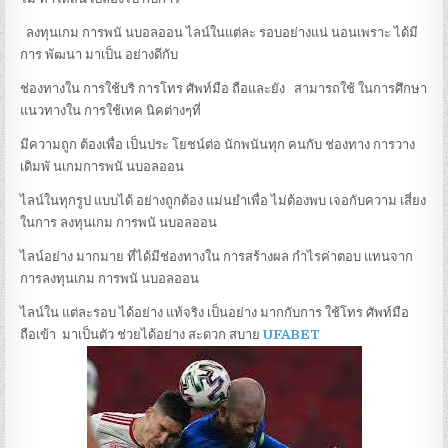
ลงทุนเกม การพนั นบอลออน ไลน์ในแต่ละ รอบอย่างแน่ นอนเพราะ ได้มี
การ พัฒนา มาเป็น อย่างดีกับ
ช่องทางใน การใช้บริ การโทร ศัพท์มือ ถือและยัง สามารถใช้ ในการศึกษา
แนวทางใน การใช้เทค นิคต่างๆที่
มีความถูก ต้องเพื่อ เป็นประ โยชน์ต่อ นักพนันทุก คนกับ ช่องทาง การวาง
เดิมพั นเกมการพนั นบอลออน
ไลน์ในทุกรูป แบบได้ อย่างถูกต้อง แม่นยำเพื่อ ไม่ต้องพบ เจอกับความ เสี่ยง
ในการ ลงทุนเกม การพนั นบอลออน
ไลน์อย่าง มากมาย ที่ได้มีช่องทางใน การสร้างผล กำไรค่าตอบ แทนจาก
การลงทุนเกม การพนั นบอลออน
ไลน์ใน แต่ละรอบ ได้อย่าง แท้จริง เป็นอย่าง มากกับการ ใช้โทร ศัพท์มือ
ถือเข้า มาเป็นตัว ช่วยได้อย่าง สะดวก สบาย
UFABET