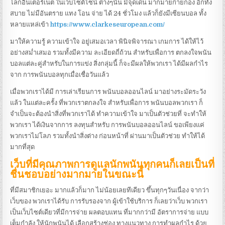
โลกอินเตอร์เน็ต ในเว็บไซต์ไซน์ ต่างๆนั้น มีจุดเด่น มากมายก่ายกอง อีกทั้ง
สบาย ไม่มีอันตราย แทง โอน จ่าย ได้ 24 ชั่วโมง แล้วก็ยังมีเซียนบอล ทั้ง
หลายแหล่เข้า
https://www.clarkeseuropean.com/
มาให้ความรู้ ความเข้าใจ อยู่เสมอเวลา พินิจพิจารณา เกมการ ได้ให้ไว้
อย่างสม่ำเสมอ รวมทั้งมีความ ละเอียดถี่ถ้วน สำหรับเพื่อการ ตกลงใจพนัน
บอลแต่ละคู่สำหรับในการแข่ง สิ่งกลุ่มนี้ ก็จะมีผลให้พวกเรา ได้มีผลกำไร
จาก การพนันบอลทุกเมื่อเชื่อวันแล้ว
เมื่อพวกเราได้มี การเล่าเรียนการ พนันบอลออนไลน์ มาอย่างระมัดระวัง
แล้ว ในแต่ละครั้ง ที่พวกเราตกลงใจ สำหรับเพื่อการ พนันบอลพวกเรา ก็
จำเป็นจะต้องนำสิ่งที่พวกเราได้ ทำความเข้าใจ มาเป็นตัวช่วยที่ จะทำให้
พวกเรา ได้เงินจากการ ลงทุนสำหรับ การพนันบอลออนไลน์ ขอเพียงแค่
พวกเราไม่โลภ รวมทั้งนำสิ่งต่าง ก่อนหน้าที่ ผ่านมาเป็นตัวช่วย ทำให้ได้
มากที่สุด
เว็บที่มีคุณภาพการดูแลนักพนันทุกคนก็เลยเป็นที่
ชื่นชอบอย่างมากมายในขณะนี้
ที่มีสมาชิกเยอะ มากแล้วก็มาก ไม่น้อยเลยทีเดียว ขึ้นทุกๆวันเนื่อง จากว่า
เว็บของ พวกเราได้รับ การรับรองจาก ผู้เข้าใช้บริการ ก็เลยว่าเว็บ พวกเรา
เป็นเว็บไซต์เดียวที่มีการจ่าย ผลตอบแทน ที่มากกว่ามี อัตราการจ่าย แบบ
เต็มกำลัง ให้นักพนันได้ เลือกสร้างช่อง ทางแนวทาง การทำผลกำไร ด้วย