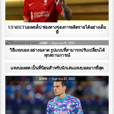
UFABETบอลสเต็ป ช่องทางของการผลิตรายได้อย่างเต็ม
ที่
ADMIN
มิถุนายน 19, 2021
วิธีแทงบอล อย่างฉลาด รูปแบบที่สามารถปรับเปลี่ยนได้
ทุกสถานการณ์
ADMIN
กันยายน 22, 2021
แทงบอลสด เป็นที่นิยมสำหรับนักเล่นแทงบอลมากที่สุด
ADMIN
กันยายน 27, 2021