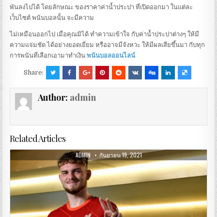
พันลงไปได้ โดยลักษณะ ของราคาค่าน้ำประปา ที่เปิดออกมา ในแต่ละ
เว็บไซต์ พนันบอลนั้น จะมีความ
ไม่เหมือนออกไป เมื่อคุณมิได้ ทำความเข้าใจ กับค่าน้ำประปาต่างๆ ให้มี
ความแจ่มชัด ได้อย่างยอดเยี่ยม หรืออาจมีจังหวะ ให้มีผลเสียขึ้นมา กับทุก
การพนันที่เลือกเอามาทำเงิน
พนันบอลออนไลน์
Share:
Author:
admin
Related Articles
ADMIN
กันยายน 19, 2021