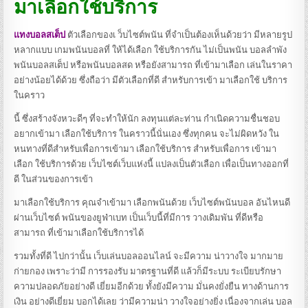
มาเลือกใช้บริการ
แทงบอลสเต็ป
ตัวเลือกของเ ว็บไซต์พนัน ที่จำเป็นต้องเห็นด้วยว่า มีหลายรูป
หลากแบบ เกมพนันบอลที่ ให้ได้เลือก ใช้บริการกัน ไม่เป็นพนัน บอลลำพัง
พนันบอลสเต็ป หรือพนันบอลสด หรือยังสามารถ ที่เข้ามาเลือก เล่นในราคา
อย่างน้อยได้ด้วย ซึ่งถือว่า มีตัวเลือกที่ดี สำหรับการเข้า มาเลือกใช้ บริการ
ในคราว
นี้ ซึ่งสร้างจังหวะดีๆ ที่จะทำให้นัก ลงทุนแต่ละท่าน กำเนิดความชื่นชอบ
อยากเข้ามา เลือกใช้บริการ ในคราวนี้นั่นเอง ซึ่งทุกคน จะไม่ผิดหวัง ใน
หนทางที่ดีสำหรับเพื่อการเข้ามา เลือกใช้บริการ สำหรับเพื่อการ เข้ามา
เลือก ใช้บริการด้วย เว็บไซต์เว็บแห่งนี้ แปลงเป็นตัวเลือก เพื่อเป็นทางออกที่
ดี ในส่วนของการเข้า
มาเลือกใช้บริการ คุณจำเข้ามา เลือกพนันด้วย เว็บไซต์พนันบอล อันไหนดี
ผ่านเว็บไซต์ พนันของยูฟ่าเบท เป็นเว็บนี้ที่มีการ วางเดิมพัน ที่ดีหรือ
สามารถ ที่เข้ามาเลือกใช้บริการได้
รวมทั้งที่ดี ไปกว่านั้น เว็บเล่นบอลออนไลน์ จะมีความ น่าวางใจ มากมาย
ก่ายกอง เพราะว่ามี การรองรับ มาตรฐานที่ดี แล้วก็มีระบบ ระเบียบรักษา
ความปลอดภัยอย่างดี เยี่ยมอีกด้วย ทั้งยังมีความ มั่นคงยั่งยืน ทางด้านการ
เงิน อย่างดีเยี่ยม บอกได้เลย ว่ามีความน่า วางใจอย่างยิ่ง เนื่องจากเล่น บอล