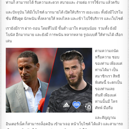
ท่านก็ สามารถได้ รับความสะดวก สบายและ ง่ายต่อ การใช้งาน แล้วครับ
และปัจจุบัน ได้มีเว็บไซต์ มากมายได้ เปิดให้บริการ เยอะแยะ ทั้งยังมีโปรโม
ชั่น ที่ดึงดูด นักพนัน ทั้งหลายให้ หลงไหล และเข้า ไปใช้บริการ และเว็บไซต์
เรายังมีการ ฝาก-ถอน โดยที่ไม่มี ขั้นต่ำ เอาใจ คนทุนน้อย รวมทั้ง ยังมี
โบนัส อีกมากมาย และยังมี การพนัน หลากหลาย รูปแบบที่ ให้ท่านได้ เลือก
เล่น
ตามความถนัด
หรือความ ชอบ
ของท่าน เพียงแค่
ท่านได้มา เป็น
สมาชิกเรา สิทธิ
พิเศษนี้ จะตกเป็น
ของท่านเลย
ทันที เพียงแค่
ท่านนั้นมี โทร
ศัทพ์ มือถือ
และสัญญาณ
อินเตอร์เน็ต ก็สามารถล็อคอิน เข้ามาเจอ หน้าเว็บไซต์ ได้แล้ว และสามารถ