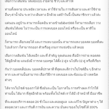
เลือกวาง เดิมพัน ได้เลยแบบ ง่ายดาย ชิวๆ และทำให้
ท่านทั้งหลาย ประหยัด เวลาและ ค่าใช้จ่ายใน การเดินทาง และค่าใช้จ่าย
อื่นๆ ค่าน้ำมัน ระหว่าง เดินทาง อีกด้วย แต่ถ้าวันนี้ เป็นสมาชิกเรา แล้วล่ะ
แค่นอน อยู่บ้าน สามารถล็อคอิน
ทางเข้าufabet168
ก็สามารถเลือก วาง
เดิมพันได้เลย ไม่ว่าจะเป็น การแทงบอล ออนไลน์ หรือจะเป็น คาสิโน
ออนไลน์
ก็สามารถ เลือกเลยได้ และการแทง บอลนั้น สามารถแทง บอลสด บอลที่เตะ
ไปแล้วเรา ก็สามารถออก ตัวหรือดู เกมการแข่งขัน แล้วคอย
เลือกวางเดิมพัน ได้เลยอีก และที่ สำคัญ จุดเด่นเลย คือมีการถ่าย ทอดสด
ให้ดูอีกด้วย แถมยังมี การกด บอลชุด ได้ตั้ง 2 คู่จ นไปถึง 12 คู่ หรือที่เรียก
กันว่า บอลสเต็ปและ
บอลสเต็ปราคาดี
ที่สุดและดีกว่าเว็บไซต์อื่น ๆ อีกต่าง
หาก และท่านนั้นสามารถ เลือกวิธีการ แทงบอล และข้อแนะนำ เทคนิค
ต่างๆ
ได้จากเว็บไซต์ ของเราได้ ซึ่งมันจะเป็น โอกาสใน การสร้างผล กำไรให้
ท่านนั้น ได้มาก ที่สุดอีกด้วย พร้อมทั้งเว็บไซต์ เราได้มี เจ้าหน้าที่ มืออาชีพ
ที่จะคอยบริการ ตลอด 24 ชั่วโมง และคอยดูแล และแก้ไข ปัญหาต่าง ๆ ให้
ตลอดเวลา และการันตี การเงิน และความ มั่นคง ของเว็บไซต์ได้ 100%