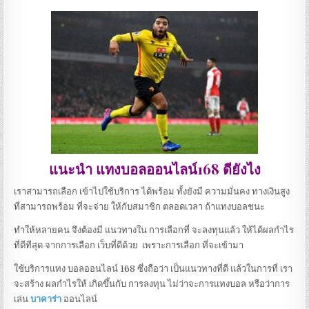
แนะนำ แทงบอลออนไลน์168 ดียังไง
เราสามารถเลือก เข้าไปใช้บริการ ได้พร้อม ทั้งยังมี ความมั่นคง ทางเงินสูง
ที่สามารถพร้อม ที่จะจ่าย ให้กับสมาชิก ตลอดเวลา ถ้าแทงบอลชนะ
ทำให้หลายคน จึงต้องมี แนวทางใน การเลือกที่ จะลงทุนแล้ว ให้ได้ผลกำไร
ที่ดีทีสุด จากการเลือก เว็บที่ดีด้วย
เพราะการเลือก ที่จะเข้ามา
ใช้บริการแทง บอลออนไลน์ 168 ซึ่งถือว่า เป็นแนวทางที่ดี แล้วในการที่ เรา
จะสร้าง ผลกำไรให้ เกิดขึ้นกับ การลงทุน ไม่ว่าจะการแทงบอล หรือว่าการ
เล่น
บาคาร่า
ออนไลน์