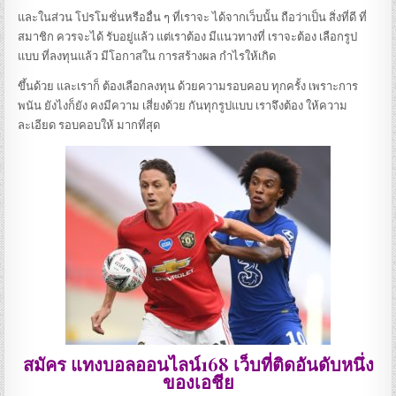
และในส่วน โปรโมชั่นหรืออื่น ๆ
ที่เราจะ ได้จากเว็บนั้น ถือว่าเป็น สิ่งที่ดี ที่
สมาชิก ควรจะได้ รับอยู่แล้ว แต่เราต้อง มีแนวทางที่ เราจะต้อง เลือกรูป
แบบ ที่ลงทุนแล้ว มีโอกาสใน การสร้างผล กำไรให้เกิด
ขึ้นด้วย และเราก็ ต้องเลือกลงทุน ด้วยความรอบคอบ ทุกครั้ง เพราะการ
พนัน ยังไงก็ยัง คงมีความ เสี่ยงด้วย กันทุกรูปแบบ เราจึงต้อง ให้ความ
ละเอียด รอบคอบให้ มากที่สุด
สมัคร แทงบอลออนไลน์168 เว็บที่ติดอันดับหนึ่ง
ของเอชีย