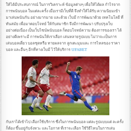
ให้ได้มีประสบการณ์ ในการวิเคราะห์ ข้อมูลต่างๆ เพื่อให้ได้ผล กำไรจาก
การพนันบอล ในแต่ละครั้ง เมื่อเรามีเว็บที่ดี จึงทำให้ได้รับ ความนิยมเข้า
มาเล่นพนันกัน อย่างมากมาย และด้วย เว็บมี การพัฒนาด้วย เทคโนโลยี ที่
ทันสมัย เพื่อมาตอบโจทย์ ให้กับสมาชิก จึงมีการพัฒนา ปรับปรุงเว็บ
อย่างต่อเนื่อง เป็นเว็บไซน์พนันบอล ก็ตอบโจทย์ความ ต้องการของเรา ได้
อย่างดีเพราะมี การพนันให้เราเลือก เล่นหลายรูปแบบ ไม่ว่าจะเป็นการ
เล่นบอลเดี่ยว บอลชุดหรือ ทายผลจาก ลูกเตะมุมและ การไหลของ ราคา
บอล และอื่นๆ อีกที่ทางเว็บมี ไว้ให้บริการ
UFABET
กับเราได้เข้าไป เลือกใช้บริการ ซึ่งในการพนันบอล แต่ละรูปแบบแต่ ละครั้ง
ก็ต้อง ขึ้นอยู่กับจังหวะ และโอกาส ที่เราจะเลือก ใช้วิธีไหนในการเล่น