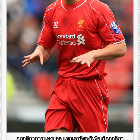
กฎกติกาการแทงบอล แจกเครดิตฟรีเพียงรู้กฎกติกา