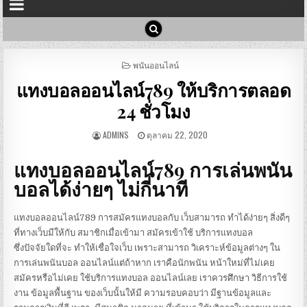
POSTED
พนันออนไลน์
IN
แทงบอลออนไลน์789 ให้บริการตลอด
24 ชั่วโมง
ADMINS
ตุลาคม 22, 2020
แทงบอลออนไลน์789 การเล่นพนัน
บอลได้ง่ายๆ ไม่กี่นาที
แทงบอลออนไลน์789 การสมัครแทงบอลกับ เว็บสามารถ ทำได้ง่ายๆ สิ่งดีๆ
ที่ทางเว็บมีให้กับ สมาชิกเมื่อเข้ามา สมัครเข้าใช้ บริการแทงบอล
ซึ่งปัจจัยใดที่จะ ทำให้เชื่อใจเว็บ เพราะสามารถ วิเคราะห์ข้อมูลต่างๆ ใน
การเล่นพนันบอล ออนไลน์แต่ถ้าหาก เราคือนักพนัน หน้าใหม่ที่ไม่เคย
สมัครหรือไม่เคย ใช้บริการแทงบอล ออนไลน์เลย เราควรศึกษา วิธีการใช้
งาน ข้อมูลพื้นฐาน ของเว็บนั้นให้มี ความรอบคอบว่า มีฐานข้อมูลและ