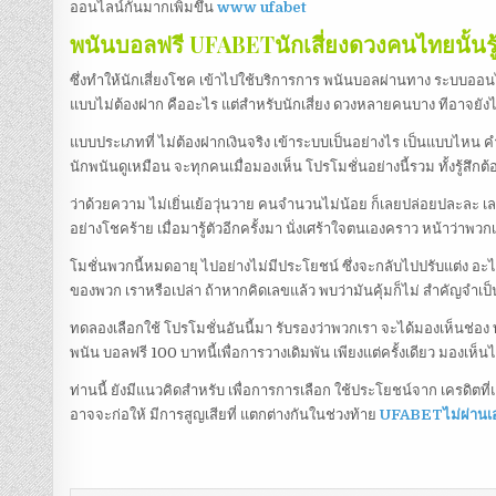
ออนไลน์กันมากเพิ่มขึ้น
www ufabet
พนันบอลฟรี UFABETนักเสี่ยงดวงคนไทยนั้นรู้
ซึ่งทำให้นักเสี่ยงโชค เข้าไปใช้บริการการ พนันบอลผ่านทาง ระบบออนไ
แบบไม่ต้องฝาก คืออะไร แต่สำหรับนักเสี่ยง ดวงหลายคนบาง ทีอาจยังไม่
แบบประเภทที่ ไม่ต้องฝากเงินจริง เข้าระบบเป็นอย่างไร เป็นแบบไหน คำต
นักพนันดูเหมือน จะทุกคนเมื่อมองเห็น โปรโมชั่นอย่างนี้รวม ทั้งรู้สึกต
ว่าด้วยความ ไม่เยิ่นเย้อวุ่นวาย คนจำนวนไม่น้อย ก็เลยปล่อยปละละ 
อย่างโชคร้าย เมื่อมารู้ตัวอีกครั้งมา นั่งเศร้าใจตนเองคราว หน้าว่าพ
โมชั่นพวกนี้หมดอายุ ไปอย่างไม่มีประโยชน์ ซึ่งจะกลับไปปรับแต่ง อะไ
ของพวก เราหรือเปล่า ถ้าหากคิดเลขแล้ว พบว่ามันคุ้มก็ไม่ สำคัญจำเป็
ทดลองเลือกใช้ โปรโมชั่นอันนี้มา รับรองว่าพวกเรา จะได้มองเห็นช่อง ท
พนัน บอลฟรี 100 บาทนี้เพื่อการวางเดิมพัน เพียงแต่ครั้งเดียว มองเห็
ท่านนี้ ยังมีแนวคิดสำหรับ เพื่อการการเลือก ใช้ประโยชน์จาก เครดิตที่
อาจจะก่อให้ มีการสูญเสียที่ แตกต่างกันในช่วงท้าย
UFABETไม่ผ่านเอ