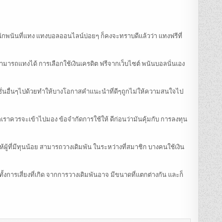
นักพนันที่แทง แทงบอลออนไลน์บ่อยๆ ก็คงจะทราบดีแล้วว่า แทงฟรีที่
็สามารถแทงได้ การเลือกใช้เงินเครดิต ฟรีจากเว็บไซต์ พนันบอลนั่นเอง
มชั่นอื่นๆไปด้วยทำให้บางโอกาสคำแนะนำที่ดีๆถูกไม่ให้ความสนใจไป
กเราควรจะเข้าไปมอง ข้อจำกัดการใช้ให้ ดีก่อนว่ามันคุ้มกับ การลงทุน
้ผู้ที่มีทุนน้อย สามารถวางเดิมพัน ในระหว่างที่สมาชิก บางคนใช้เงิน
ทั้งการเสี่ยงที่เกิด จากการวางเดิมพันอาจ มีขนาดที่แตกต่างกัน และก็