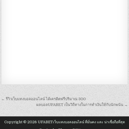
เมนู
← รีวิวเว็บแทงบอลออนไลน์ ได้เครดิตฟรีปริมาณ 300
นำทาง
ผลบอลUFABET เป็นวิถีทางในการทำเงินให้กับนักพนัน →
เรื่อง
Copyright © 2026 UFABETเว็บแทงบอลออนไลน์ ที่มั่นคง และ น่าเชื่อถือที่สุด