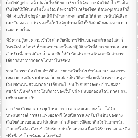
เว็บไซต์ยูฟ่าเบทนี้ เป็นเว็บไซต์ที่อยากที่จะ ให้นักการพนันได้กำไร ซึ่งเป็น
เว็บไซต์ที่มีเงินทุนไม่ยั้ง พร้อมที่จะจ่ายให้นักเสี่ยงโชค ที่ชนะทุกคน แล้วก็
ที่สำคัญเว็บไซต์ยูฟ่าเบสนี้มี กีฬาหลากหลายชนิด ให้นักการพนันได้เลือก
แทงกัน ตลอด 1 วัน รวมทั้งเว็บไซต์ยูฟ่าเบสนี้มี ทั้งยังนักเสี่ยงดวงท่าน เก่า
และก็ท่านใหม่
ที่มีความรู้และความเข้าใจ สำหรับเพื่อการใช้ระบบ คอมพิวเตอร์แล้วก็
โทรศัพท์เคลื่อนที่ ทั้งบุคลากรพวกนั้นจะปฏิบัติ หน้าที่อำนวยความสะดวก
สำหรับเพื่อการสมัคร เป็นสมาชิกให้กับนักเล่น การพนันสมาชิกสามารถ
เลือกวิถีทางการติดต่อ ได้ทางโทรศัพท์
รวมถึง การสมัครโดยผ่านวิถีทา งของหน้าเว็บไซต์พนันนานๆ เอง เพราะ
เหตุว่าการสมัคร พนันบอลก็เลยแปลงเป็น วิถีทางที่ง่ายที่สุด เพราะเหตุว่า
เว็บไซต์พนัน ส่วนมากชอบเอื้อประโยชน์ ให้กับการลงทะเบียน สมัคร
สมาชิกเป็นหลัก การให้บริการของเว็บไซต์ พนันบอลออนไลน์ ทุกคนตระ
เตรียมตลอด 1 วัน
การที่จะสร้างการ บรรลุเป้าหมายจาก การเล่นแทงบอลโดย ได้รับ
ประสบการณ์ การเล่นแทงบอลฟรี โดยเป็นการแจกโปรโมชั่น ของทาง
เว็บไซต์แทงบอลมอบ ให้แก่เหล่านัก เสี่ยงดวงที่ติดอกติดใจ ในเกมพนัน
จำพวกนี้ เมื่อสมัครเข้าใช้บริการ กับเว็บแทงบอล นี้จะได้รับการแจกเครดิต
ฟรี เพื่อเข้าไปพนันบอล โดยทันที