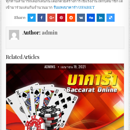
ทุกท่านสามารถเลือกเล่นกันได้อีกด้วยสร้างการใช้แรงงานให้กับสมาชิกได้
เข้ามาร่วมเล่นกันจำนวนมาก
รับแทงบาคาร่า UFABET
Share:
Author:
admin
Related Articles
ADMINS
เมษายน 19, 2021