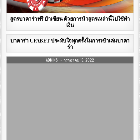
สูตรบาคาร่าฟรี ป๋าเซียน ด้วยการนำสูตรเหล่านี้ไปใช้ทำ
เงิน
ADMIN
ตุลาคม 18, 2021
บาคาร่า UFABET ประทับใจทุกครั้งในการเข้าเล่นบาคา
ร่า
ADMINS
กรกฎาคม 15, 2022