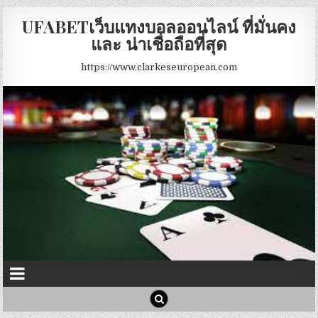
UFABETเว็บแทงบอลออนไลน์ ที่มั่นคง
และ น่าเชื่อถือที่สุด
https://www.clarkeseuropean.com