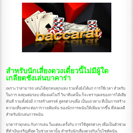
สำหรับนักเสี่ยงดวงเดี๋ยวนี้ไม่มีผู้ใด
เกลียดชังเล่นบาคาร่า
เพราะว่าสามารถ เล่นได้ทุกหนทุกแห่ง รวมทั้งยังได้แก่ การใช้เวลา สำหรับ
ในการ ลงทุนต่อรอบ เพียงแค่ไม่กี่ วินาทีแค่นั้น ก็จะทราบผลของการได้เสีย
ทันที รวมทั้งยังมี การสร้างสรรค์ สูตรต่างๆเพื่อ เป็นแถวทาง ที่เป็นการสร้าง
ความเที่ยงตรง ต่อการวางเดิมพัน ของนักการพนันให้เพิ่มมากขึ้น ที่ส่งผลดี
สำหรับนักเล่นการพนัน
บาคาร่าทุกคน กับการเล่น ในแต่ละครั้งกับ การใช้สูตรต่างๆ เพื่อเป็นตัวช่วย
ที่ทำเงินเจริญที่สุด ในช่วงเวลานั้น สำหรับนักเสี่ยงดวงกับเว็บไซต์พนัน