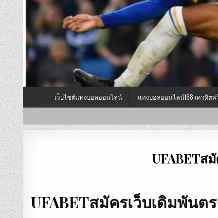
เว็บไซต์แทงบอลออนไลน์
แทงบอลออนไลน์168 เครดิตฟร
UFABETสมัค
UFABETสมัครเว็บเดิมพันตรง 