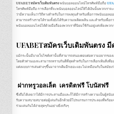
UFABETสมัครเว็บเดิมพันตรง
พนันบอลออนไลน์โทรศัพท์มือถือ
UF
โทรศัพท์มือถือ การเลือกที่จะพนันบอลออนไลน์ให้ได้เงินนั้นพวกเราจะ
ว่ามีความเห็นว่าวิถีทางสำหรับในการลงทุนสำหรับเพื่อการพนันบอลออนไลน
สามารถสร้างรายได้รวมทั้งยังได้รับความเพลิดเพลิน และสำหรับเพื่อ
พนันบอลออนไลน์ได้ด้วยมือถือองพวกเราที่นิยมใช้กันอยู่แค่เพียงพวกเ
UFABETสมัครเว็บเดิมพันตรง
มี
แม้กระนั้นมีบางเว็บไซต์เท่านั้นที่สามารถสนองตอบต่อความอยากของเกม
โดยตัวท่านเองจะสามารถทราบกันดีที่สุดสำหรับในการเลือกเฟ้นสิ่งที่ย
แต่งแบบการเล่นต่างๆขึ้นมาจากเดิมอีกเยอะแยะไม่เหมือนกับในสมัยเก่
ฝากทรูวอลเล็ต เครดิตฟรี โบนัสฟรี
ซึ่งถือได้เลยว่าได้มีการประสานมือและก็ได้มีการสร้างความเป็นผู้สนับสน
รับความสบายสบายต่อผู้เล่นกันอีกด้วยมีโปรแกรมการประลองที่พร้อมจะ
ร่วมเล่นกันได้ง่ายสุดๆกันอย่างยิ่งจริงๆ