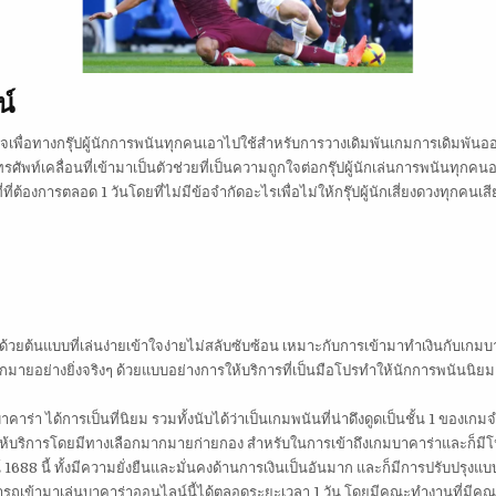
น์
่ใจเพื่อทางกรุ๊ปผู้นักการพนันทุกคนเอาไปใช้สำหรับการวางเดิมพันเกมการเดิมพันออนไล
ศัพท์เคลื่อนที่เข้ามาเป็นตัวช่วยที่เป็นความถูกใจต่อกรุ๊ปผู้นักเล่นการพนันทุกค
ี่ต้องการตลอด 1 วันโดยที่ไม่มีข้อจำกัดอะไรเพื่อไม่ให้กรุ๊ปผู้นักเสี่ยงดวงทุกค
วยต้นแบบที่เล่นง่ายเข้าใจง่ายไม่สลับซับซ้อน เหมาะกับการเข้ามาทำเงินกับเกมบาคา
ายอย่างยิ่งจริงๆ ด้วยแบบอย่างการให้บริการที่เป็นมือโปรทำให้นักการพนันนิย
าคาร่า ได้การเป็นที่นิยม รวมทั้งนับได้ว่าเป็นเกมพนันที่น่าดึงดูดเป็นชั้น 1 ของ
บริการโดยมีทางเลือกมากมายก่ายกอง สำหรับในการเข้าถึงเกมบาคาร่าและก็มีโปรโ
8 นี้ ทั้งมีความยั่งยืนและมั่นคงด้านการเงินเป็นอันมาก และก็มีการปรับปรุงแบบ
สามารถเข้ามาเล่นบาคาร่าออนไลน์นี้ได้ตลอดระยะเวลา 1 วัน โดยมีคณะทำงานที่มีคุณ