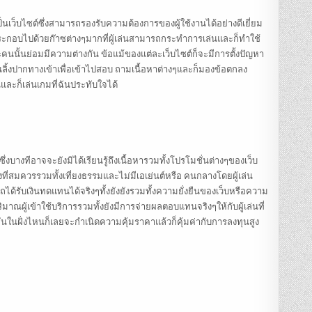
ป็นเว็บไซต์ซึ่งสามารถรองรับความต้องการของผู้ใช้งานได้อย่างดีเยี่ยม
จะประกอบไปด้วยก๊าซต่างๆมากที่ผู้เล่นสามารถกระทำการเล่นและก็ทำใช้
คนนั้นย่อมมีความต่างกัน ข้อแม้ของแต่ละเว็บไซต์ก็จะมีการตั้งปัญหา
นลิ้งปากทางเข้าเพื่อเข้าไปสอบ ถามเนื้อหาต่างๆและก็มองข้อตกลง
ละก็เล่นเกมที่ฉันประทับใจได้
งทีอาจจะยังมิได้เรียนรู้ถึงเนื้อหารวมทั้งโปรโมชั่นต่างๆของเว็บ
ที่สมควรรวมทั้งเที่ยงธรรมและไม่มีเอเย่นต์หรือ คนกลางโดยผู้เล่น
ได้รับเงินทดแทนได้จริงๆทั้งยังยังรวมทั้งความยั่งยืนของเว็บหรือความ
ริมาณผู้เข้าใช้บริการรวมทั้งยังมีการจ่ายผลตอบแทนจริงๆให้กับผู้เล่นที่
ันในฝั่งไหนก็เลยจะกำเนิดความคุ้มราคาแล้วก็คุ้มค่ากับการลงทุนสูง