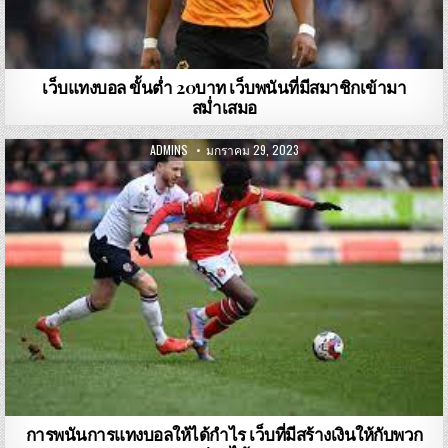
เว็บแทงบอล ขั้นต่ำ 20บาท เว็บพนันที่มีสมาชิกเข้ามา
สม่ำเสมอ
ADMINS
มกราคม 29, 2023
การพนันการแทงบอลให้ได้กำไร เว็บที่มีสร้างเงินให้กับพวก