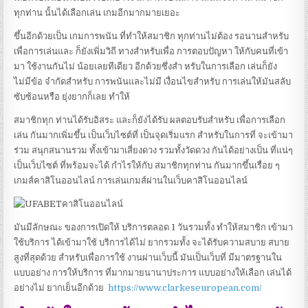
ทุกท่าน นั้นได้เลือกเล่น เกมอีกมากมายเยอะ
ขึ้นอีกด้วยเป็น เกมการพนัน ที่ทำให้สมาชิก ทุกท่านไม่ต้อง รอนานสำหรับ
เพื่อการเล่นและ ก็ยังเพิ่มวิถี ทางสำหรับเพื่อ การตอบปัญหา ให้กับคนที่เข้า
มา ใช้งานกันไม่ น้อยเลยทีเดียว อีกด้วยซึ่งสำ หรับในการเลือก เล่นก็ยัง
ไม่มีข้อ จำกัดสำหรับ การพนันและไม่มี เงื่อนไขสำหรับ การเล่นให้มันสลับ
ซับซ้อนหรือ ยุ่งยากก็เลย ทำให้
สมาชิกทุก ท่านได้รับอิสระ และก็ยังได้รับ ผลตอบรับสำหรับ เพื่อการเลือก
เล่น กันมากเพิ่มขึ้น เป็นเว็บไซต์ที่ เป็นจุดเริ่มแรก สำหรับในการที่ จะเข้ามา
ร่วม สนุกสนานรวม ทั้งเข้ามาเสี่ยงดวง รวมทั้งวัดดวง กันได้อย่างเป็น ที่แน่ๆ
เป็นเว็บไซต์ ที่พร้อมจะได้ กำไรให้กับ สมาชิกทุกท่าน กันมากขึ้นเรื่อย ๆ
เกมส์คาสิโนออนไลน์ การเล่นเกมส์ผ่านในเว็บคาสิโนออนไลน์
มันมีลักษณะ ของการเปิดให้ บริการตลอด 1 วันรวมทั้ง ทำให้สมาชิก เข้ามา
ใช้บริการ ได้เข้ามาใช้ บริการได้ไม่ ยากรวมทั้ง จะได้รับความสบาย สบาย
สูงที่สุดด้วย สำหรับเพื่อการใช้ งานผ่านเว็บนี้ มันเป็นเว็บที่ มีมาตรฐานใน
แบบอย่าง การให้บริการ ที่มากมายนานาประการ แบบอย่างให้เลือก เล่นได้
อย่างไม่ ยากเย็นอีกด้วย
https://www.clarkeseuropean.com/