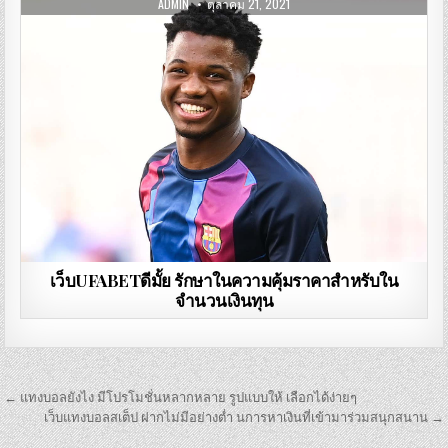
ADMIN
ตุลาคม 21, 2021
เว็บUFABETดีมั้ย รักษาในความคุ้มราคาสำหรับใน
จำนวนเงินทุน
เมนู
← แทงบอลยังไง มีโปรโมชั่นหลากหลาย รูปแบบให้ เลือกได้ง่ายๆ
นำทาง
เว็บแทงบอลสเต็ป ฝากไม่มีอย่างต่ำ นการหาเงินที่เข้ามาร่วมสนุกสนาน →