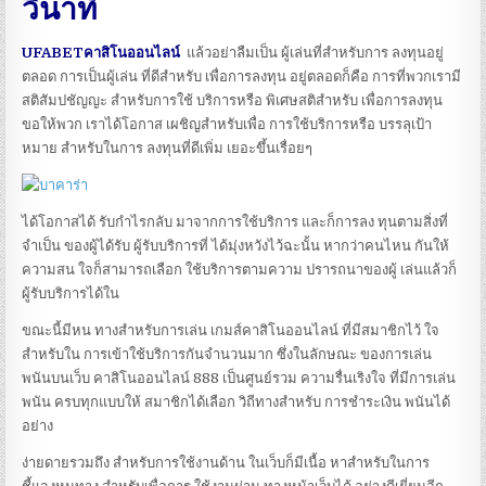
วินาที
UFABETคาสิโนออนไลน์
แล้วอย่าลืมเป็น ผู้เล่นที่สำหรับการ ลงทุนอยู่
ตลอด การเป็นผู้เล่น ที่ดีสำหรับ เพื่อการลงทุน อยู่ตลอดก็คือ การที่พวกเรามี
สติสัมปชัญญะ สำหรับการใช้ บริการหรือ พิเศษสติสำหรับ เพื่อการลงทุน
ขอให้พวก เราได้โอกาส เผชิญสำหรับเพื่อ การใช้บริการหรือ บรรลุเป้า
หมาย สำหรับในการ ลงทุนที่ดีเพิ่ม เยอะขึ้นเรื่อยๆ
ได้โอกาสได้ รับกำไรกลับ มาจากการใช้บริการ และก็การลง ทุนตามสิ่งที่
จำเป็น ของผู้ได้รับ ผู้รับบริการที่ ได้มุ่งหวังไว้ฉะนั้น หากว่าคนไหน กันให้
ความสน ใจก็สามารถเลือก ใช้บริการตามความ ปรารถนาของผู้ เล่นแล้วก็
ผู้รับบริการได้ใน
ขณะนี้มีหน ทางสำหรับการเล่น เกมส์คาสิโนออนไลน์ ที่มีสมาชิกไว้ ใจ
สำหรับใน การเข้าใช้บริการกันจำนวนมาก ซึ่งในลักษณะ ของการเล่น
พนันบนเว็บ คาสิโนออนไลน์ 888 เป็นศูนย์รวม ความรื่นเริงใจ ที่มีการเล่น
พนัน ครบทุกแบบให้ สมาชิกได้เลือก วิถีทางสำหรับ การชำระเงิน พนันได้
อย่าง
ง่ายดายรวมถึง สำหรับการใช้งานด้าน ในเว็บก็มีเนื้อ หาสำหรับในการ