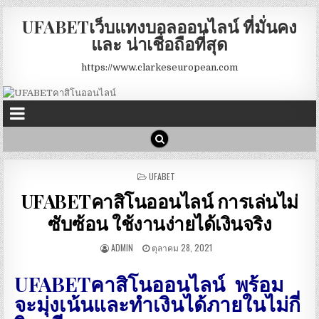
UFABETเว็บแทงบอลออนไลน์ ที่มั่นคง
และ น่าเชื่อถือที่สุด
https://www.clarkeseuropean.com
POSTED
UFABET
IN
UFABETคาสิโนออนไลน์ การเล่นไม่
ซับซ้อน ใช้งานง่ายได้เงินจริง
ADMIN
ตุลาคม 28, 2021
UFABETคาสิโนออนไลน์ พร้อม
จะมุ่งเน้นและทำเงินได้ภายในไม่กี่