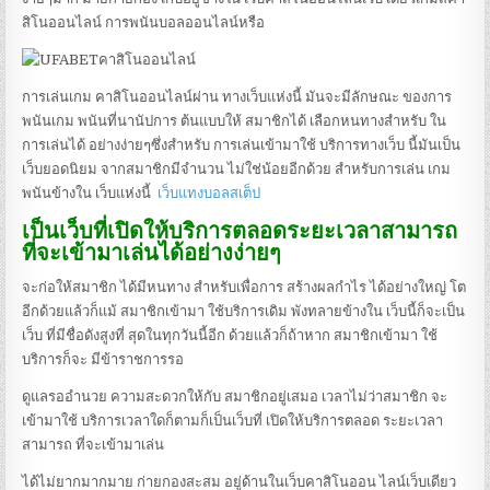
สิโนออนไลน์ การพนันบอลออนไลน์หรือ
การเล่นเกม คาสิโนออนไลน์ผ่าน ทางเว็บแห่งนี้ มันจะมีลักษณะ ของการ
พนันเกม พนันที่นานัปการ ต้นแบบให้ สมาชิกได้ เลือกหนทางสำหรับ ใน
การเล่นได้ อย่างง่ายๆซึ่งสำหรับ การเล่นเข้ามาใช้ บริการทางเว็บ นี้มันเป็น
เว็บยอดนิยม จากสมาชิกมีจำนวน ไม่ใช่น้อยอีกด้วย สำหรับการเล่น เกม
พนันข้างใน เว็บแห่งนี้
เว็บแทงบอลสเต็ป
เป็นเว็บที่เปิดให้บริการตลอดระยะเวลาสามารถ
ที่จะเข้ามาเล่นได้อย่างง่ายๆ
จะก่อให้สมาชิก ได้มีหนทาง สำหรับเพื่อการ สร้างผลกำไร ได้อย่างใหญ่ โต
อีกด้วยแล้วก็แม้ สมาชิกเข้ามา ใช้บริการเดิม พังทลายข้างใน เว็บนี้ก็จะเป็น
เว็บ ที่มีชื่อดังสูงที่ สุดในทุกวันนี้อีก ด้วยแล้วก็ถ้าหาก สมาชิกเข้ามา ใช้
บริการก็จะ มีข้าราชการรอ
ดูแลรออำนวย ความสะดวกให้กับ สมาชิกอยู่เสมอ เวลาไม่ว่าสมาชิก จะ
เข้ามาใช้ บริการเวลาใดก็ตามก็เป็นเว็บที่ เปิดให้บริการตลอด ระยะเวลา
สามารถ ที่จะเข้ามาเล่น
ได้ไม่ยากมากมาย ก่ายกองสะสม อยู่ด้านในเว็บคาสิโนออน ไลน์เว็บเดียว