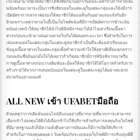
เว็บได้เอามาเปิดให้สมาชิกได้ชิงชัยกันในทุกๆวันมันจะมีตารางการจ่ายเงิน
พนันพร้อมเวลาจะเป็นการชิงชัยบอลในแต่ละคู่ในแต่ละกลุ่มและก็ยังมีการ
เปิดอัตราการเจรจาต่อรองให้สมาชิกได้มองเห็นกันอย่างแจ่มแจ้งกันอีก
ด้วยเพราะเหตุว่าทางเว็บนี้เป็นเว็บไซต์พนันที่มีการเปิดอัตราการชำระเงิน
พนันล่วงหน้าให้สมาชิกได้นำไปพินิจพิจารณาได้นำไปเล่าเรียนเนื้อหา
ต่างๆก่อนจะเข้ามาเล่นผ่านทางเว็บกันได้ตลอดระยะเวลา ซึ่งสำหรับในการ
เล่นแทงบอลในแต่ละกลุ่มในแต่ละคู่สมาชิกจำเป็นที่จะต้องเล่าเรียนมอง
ข้อมูลเนื้อหาต่างๆในแต่ละกลุ่มเพื่อทำความเข้าใจให้อย่างดีเยี่ยมทุกคราว
ก่อนพนันซึ่งมั่นอกมั่นใจได้เลยว่าถ้าเกิดสมาชิกมีการพินิจพิจารณาหรือ
การดูเนื้อหาต่างๆก่อนวางเดิมพันจะมีผลให้สมาชิกได้ได้โอกาสสำหรับการ
สร้างรายได้จากการเล่นพนันบอลในแต่ละคู่ในแต่ละกลุ่มได้อย่างสะดวก
สบายกันอย่างแน่แท้
ALL NEW เข้า UFABETมือถือ
ด้วยเหตุว่าการเดิมพันออนไลน์มีแบบอย่างที่มากมายที่พวกเราจะสามารถ
เลือกเข้าไปลงทุนได้ยิ่งได้เลือกเข้าไปใช้บริการสำหรับการลงทุนกับเว็บไซต์
ที่มีมาตรฐานแล้วก็มีความยั่งยืนทางการเงินและก็มีการเปิดให้บริการ
สำหรับในการลงทุนตลอด 1 วันพร้อมกับระบบของเว็บไซต์มีการปรับปรุงที่ดี