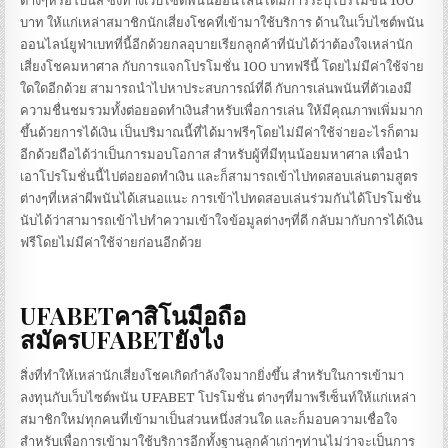
ต่างๆหรือโบนัส ซึ่งทางเว็บไซต์พนันออนไลน์ได้มีการระบุโปรโมชั่น 100
บาท ให้แก่เหล่าสมาชิกนักเสี่ยงโชคที่เข้ามาใช้บริการ ด้านในเว็บไซต์พนัน
ออนไลน์ยูฟ่าเบทที่นี้อีกด้วยกลอุบายเรียกลูกค้าที่นับได้ว่าต้องใจเหล่านัก
เสี่ยงโชคมหาศาล กับการแจกโปรโมชั่น 100 บาทฟรีนี้ โดยไม่มีค่าใช้จ่าย
ใดใดอีกด้วย สามารถนำไปหาประสบการณ์ที่ดี กับการเล่นพนันที่ตัวเองมี
ความชื่นชมรวมทั้งต่อยอดทำเงินสำหรับเพื่อการเล่น ให้มีคุณภาพเพิ่มมาก
ขึ้นด้วยการได้เงิน เป็นปริมาณนี้ที่ได้มาฟรีๆโดยไม่มีค่าใช้จ่ายอะไรก็ตาม
อีกด้วยถือได้ว่าเป็นการมอบโอกาส สำหรับผู้ที่มีทุนน้อยมหาศาล เพื่อนำ
เอาโปรโมชั่นนี้ไปต่อยอดทำเงิน และก็สามารถเข้าไปทดสอบเล่นตามสูตร
ต่างๆที่เหล่าผีพนันได้เสนอแนะ การเข้าไปทดสอบเล่นร่วมกันได้โปรโมชั่น
นับได้ว่าสามารถเข้าไปทำความเข้าใจข้อมูลต่างๆที่ดี กลับมากับการได้เงิน
ฟรีโดยไม่มีค่าใช้จ่ายก่อนอีกด้วย
UFABETคาสิโนมือถือ
สมัครUFABETยังไง
สิ่งที่ทำให้เหล่านักเสี่ยงโชคเกิดกำลังใจมากยิ่งขึ้น สำหรับในการเข้ามา
ลงทุนกับเว็บไซต์พนัน UFABET โปรโมชั่น ต่างๆที่มาพรีเซ็นท์ให้แก่เหล่า
สมาชิกใหม่ทุกคนที่เข้ามาเป็นส่วนหนึ่งส่วนใด และก็มอบความเชื่อใจ
สำหรับเพื่อการเข้ามาใช้บริการอีกทั้งฐานลูกค้าเก่าๆท่านไม่ว่าจะเป็นการ