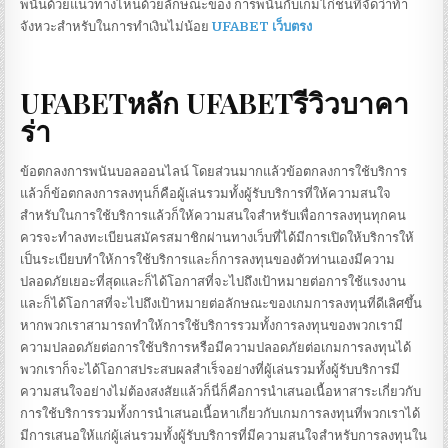
พนันด้วยแนวทางไหนด้วยลักษณะของ การพนันกับเกมไก่ชนที่จัดว่าท้า
จังหวะสำหรับในการทำเงินไม่น้อย
UFABET เว็บตรง
UFABETหลัก UFABETรีวิวบาคา
ร่า
ข้อตกลงการพนันบอลออนไลน์ โดยส่วนมากแล้วข้อตกลงการใช้บริการ
แล้วก็ข้อตกลงการลงทุนก็คือผู้เล่นรวมทั้งผู้รับบริการที่ให้ความสนใจ
สำหรับในการใช้บริการแล้วก็ให้ความสนใจสำหรับเพื่อการลงทุนทุกคน
ควรจะทำลงทะเบียนสมัครสมาชิกผ่านทางเว็บที่ได้มีการเปิดให้บริการให้
เป็นระเบียบทำให้การใช้บริการและก็การลงทุนของตัวท่านเองมีความ
ปลอดภัยเยอะที่สุดและก็ได้โอกาสที่จะไปถึงเป้าหมายต่อการใช้แรงงาน
และก็ได้โอกาสที่จะไปถึงเป้าหมายต่อลักษณะของเกมการลงทุนที่ดีเลิศขึ้น
หากพวกเราสามารถทำให้การใช้บริการรวมทั้งการลงทุนของพวกเรามี
ความปลอดภัยต่อการใช้บริการหรือมีความปลอดภัยต่อเกมการลงทุนได้
พวกเราก็จะได้โอกาสประสบผลสำเร็จอย่างที่ผู้เล่นรวมทั้งผู้รับบริการมี
ความสนใจอย่างไม่ต้องสงสัยแล้วก็นี่ก็คือการนำเสนอเนื้อหาสาระเกี่ยวกับ
การใช้บริการรวมทั้งการนำเสนอเนื้อหาเกี่ยวกับเกมการลงทุนที่พวกเราได้
มีการเสนอให้แก่ผู้เล่นรวมทั้งผู้รับบริการที่มีความสนใจสำหรับการลงทุนใน