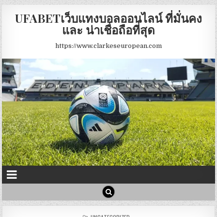
UFABETเว็บแทงบอลออนไลน์ ที่มั่นคง
และ น่าเชื่อถือที่สุด
https://www.clarkeseuropean.com
POSTED