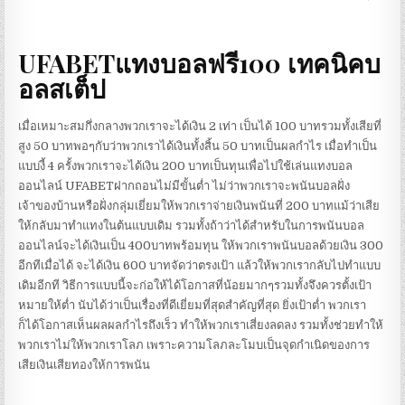
UFABETแทงบอลฟรี100 เทคนิคบ
อลสเต็ป
เมื่อเหมาะสมกึ่งกลางพวกเราจะได้เงิน 2 เท่า เป็นได้ 100 บาทรวมทั้งเสียที่
สูง 50 บาทพอๆกับว่าพวกเราได้เงินทั้งสิ้น 50 บาทเป็นผลกำไร เมื่อทำเป็น
แบบงี้ 4 ครั้งพวกเราจะได้เงิน 200 บาทเป็นทุนเพื่อไปใช้เล่นแทงบอล
ออนไลน์
UFABETฝากถอนไม่มีขั้นต่ำ
ไม่ว่าพวกเราจะพนันบอลฝั่ง
เจ้าของบ้านหรือฝั่งกลุ่มเยี่ยมให้พวกเราจ่ายเงินพนันที่ 200 บาทแม้ว่าเสีย
ให้กลับมาทำแทงในต้นแบบเดิม รวมทั้งถ้าว่าได้สำหรับในการพนันบอล
ออนไลน์จะได้เงินเป็น 400บาทพร้อมทุน ให้พวกเราพนันบอลด้วยเงิน 300
อีกทีเมื่อได้ จะได้เงิน 600 บาทจัดว่าตรงเป้า แล้วให้พวกเรากลับไปทำแบบ
เดิมอีกที วิธีการแบบนี้จะก่อให้ได้โอกาสที่น้อยมากๆรวมทั้งจึงควรตั้งเป้า
หมายให้ต่ำ นับได้ว่าเป็นเรื่องที่ดีเยี่ยมที่สุดสำคัญที่สุด ยิ่งเป้าต่ำ พวกเรา
ก็ได้โอกาสเห็นผลผลกำไรถึงเร็ว ทำให้พวกเราเสี่ยงลดลง รวมทั้งช่วยทำให้
พวกเราไม่ให้พวกเราโลภ เพราะความโลภละโมบเป็นจุดกำเนิดของการ
เสียเงินเสียทองให้การพนัน