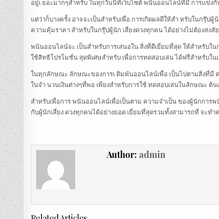
อยู่เ ยอะมากๆสำหรับ ในทุกวันนี้ที่เว็บไซต์ พนันออนไลน์ที่มี การแข่งก
แต่ว่าก็บางครั้ง อาจจะเป็นสำหรับเพื่อ การเกิดผลดีให้สำ หรับในกรุ๊ปผู้
ความคุ้มราคา สำหรับในกรุ๊ปผู้นัก เสี่ยงดวงทุกคน ได้อย่างไม่ต้องสงสัย 
พนันออนไลน์จะ เป็นสำหรับการเสนอใน สิ่งที่ดีเยี่ยมที่สุด ให้สำหรับในกร
ใช้สิทธิโปรโมชั่น สุดพิเศษสำหรับ เพื่อการทดสอบเล่น ได้ฟรีสำหรับใน
ในทุกลักษณะ ลักษณะของการเ ดิมพันออนไลน์เพื่อ เป็นไปตามสิ่งที่มี ค
ในจำ นวนเงินต่างๆที่พอ เพียงสำหรับการใช้ ทดสอบเล่นในลักษณะ ต้น
สำหรับเพื่อการ พนันออนไลน์เพื่อเป็นตาม ความจำเป็น ของผู้นักการพ
กับผู้นักเสี่ยง ดวงทุกคนได้อย่างยอด เยี่ยมที่สุดรวมทั้งสามารถที่ 
Author:
admin
Related Articles