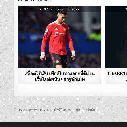
ADMIN
เมษายน 10, 2022
สล็อตได้เงิน เพื่อเป็นทางออกที่ดีผ่าน
UFABETเว
เว็บไซต์พนันของยูฟ่าเบท
เมนู
← แทงบาคาร่า UFABET สิ่งที่ไม่ยุ่งยากต่อการทำเงิน
นำทาง
เรื่อง