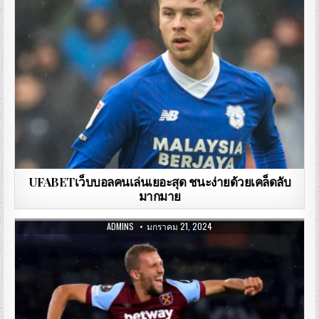
UFABETเว็บบอลคนเล่นเยอะสุด ชนะง่ายด้วยเคล็ดลับ
มากมาย
ADMINS
มกราคม 21, 2024