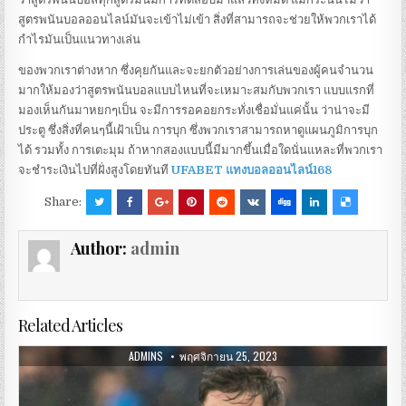
สูตรพนันบอลออนไลน์มันจะเข้าไม่เข้า สิ่งที่สามารถจะช่วยให้พวกเราได้
กำไรมันเป็นแนวทางเล่น
ของพวกเราต่างหาก ซึ่งคุยกันและจะยกตัวอย่างการเล่นของผู้คนจำนวน
มากให้มองว่าสูตรพนันบอลแบบไหนที่จะเหมาะสมกับพวกเรา แบบแรกที่
มองเห็นกันมาหยกๆเป็น จะมีการรอคอยกระทั่งเชื่อมั่นแค่นั้น ว่าน่าจะมี
ประตู ซึ่งสิ่งที่คนๆนี้เฝ้าเป็น การบุก ซึ่งพวกเราสามารถหาดูแผนภูมิการบุก
ได้ รวมทั้ง การเตะมุม ถ้าหากสองแบบนี้มีมากขึ้นเมื่อใดนั่นแหละที่พวกเรา
จะชำระเงินไปที่ฝั่งสูงโดยทันที
UFABET แทงบอลออนไลน์168
Share:
Author:
admin
Related Articles
ADMINS
พฤศจิกายน 25, 2023