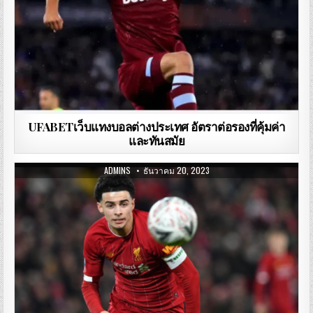
UFABETเว็บแทงบอลต่างประเทศ อัตราต่อรองที่คุ้มค่า
และทันสมัย
ADMINS
ธันวาคม 20, 2023