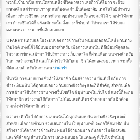
พวกนี้เข้ามาเป็น ส่วนใดส่วนหนึ่ง ชีวิตพวกเรา เลยก็ว่าได้ไม่ว่า จะด้วย
สาเหตุใด แต่ว่าพวกเรา ทุกคนก็ยังคง จำเป็นต้องอาศัย เทคโนโลยีสำหรับ
เพื่อการดำรงชีวิตต่างๆทุกๆสิ่ง ทุกๆอย่างบางครั้ง อาจจะมิได้ ช่วยทำให้พวก
เรา ดำรงชีวิตได้ก็ จริงแม้กระนั้น สิ่งต่างๆก็ช่วย ทำให้พวกเรา ได้รับผล
ตอบแทน ต่างๆมากขึ้นอีกเยอะมาก
UFABET แทงบอล ในระบบของ การชำระเงิน พนันบอลออนไลน์ ผ่านทาง
เว็บไซต์ แห่งนี้ก็ได้มีแบบ อย่างสำหรับ เพื่อการเล่นพนัน ที่ดีเยี่ยมที่สุดและ
ไม่ว่าสมาชิกจะเข้ามา ใช้บริการ ทางเว็บเวลาใด ก็ผ่านเลือก หนทางสำหรับ
ในการสร้างรายได้ และก็ได้กำไร ให้กับสมาชิก ได้ตลอดระยะเวลา รวมทั้ง
มีต้นแบบสำหรับในการเล่น
บาคาร่า
ที่นานัปการแบบอย่าง ซึ่งทำให้สมาชิก นั้นสร้างความ บันเทิงไปกับ การ
ชำระเงินพนัน ได้ทุกแบบอย่าง กันอย่างยิ่งจริงๆ และก็ที่สำคัญ สำหรับเพื่อ
การเข้ามาใช้บริการผ่าน ทางเว็บไซต์ไซด์ ยูฟ่าเบทในเว็บไซต์ แห่งนี้ก็จะก่อ
ให้สมาชิก สร้างรายได้กันมาก ไม่น้อยเลยทีเดียว จำนวนมากกัส อีกด้วย
รวมทั้งทำให้สมาชิกสร้าง
ความระทึกใจ ไปกับการ เล่นพนันได้ ทุกต้นแบบกัน อย่างยิ่งจริงๆ และก็
สำหรับ เพื่อการเข้ามา ร่วมเล่นด้านใน เว็บยูฟ่าเบทก็ จะก่อให้สมาชิก นั้น
สร้างรายได้จากการชำระเงิน พนันได้จำนวนมาก กันอย่างไม่ต้องสงสัย
และก็ที่สำคัญ สำหรับในการ เล่นพนันบอล ในแต่ละคู่ ที่เว็บไซต์พนันยู