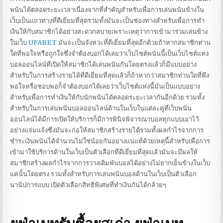
พนันได้ตลอดระยะเวลาเนื่องจากที่สำคัญสำหรับเพื่อการเล่นพนันข้างใน
เว็บเป็นแถวทางที่ดีเยี่ยมที่สุดรวมทั้งมันจะเป็นช่องทางสำหรับเพื่อการทำ
เงินให้กับสมาชิกได้อย่างสะดวกสบายเพราะเหตุว่าการเข้ามาร่วมเล่นข้าง
ในเว็บ
UFABET
มันจะเป็นจังหวะที่ดีเยี่ยมที่สุดอีกด้วยถ้าหากสมาชิกท่าน
ใดที่พอใจหรือถูกใจซึ่งจำต้องบอกได้เลยว่าเว็บไซต์พนันนี้เป็นเว็บไซต์แทง
บอลออนไลน์ที่เปิดให้สมาชิกได้เล่นพนันกันโดยตรงแล้วก็มีแบบอย่าง
สำหรับในการสร้างรายได้ที่ดีเยี่ยมที่สุดแล้วก็ถ้าหากว่าสมาชิกท่านใดที่พึง
พอใจหรือชอบพอก็จำต้องบอกได้เลยว่าเว็บไซต์แห่งนี้มันเป็นแบบอย่าง
สำหรับเพื่อการทำเงินให้กับนักพนันได้ตลอดระยะเวลากันอีกด้วย รวมทั้ง
สำหรับในการเล่นพนันบอลออนไลน์ด้านในเว็บในแต่ละคู่ที่เว็บพนัน
ออนไลน์ได้มีการเปิดให้บริการก็มีการพินิจพิจารณาบอลทุกแบบเอาไว้
อย่างแจ่มแจ้งซึ่งมันจะก่อให้สมาชิกสร้างรายได้รวมทั้งผลกำไรจากการ
ชำระเงินพนันได้จำนวนไม่ใช่น้อยกันอย่างแน่แท้ด้วยเหตุนี้สำหรับเพื่อการ
เข้ามาใช้บริการด้านในเว็บเป็นตัวเลือกที่ดีเยี่ยมที่สุดแล้วมันจะมีผลให้
สมาชิกสร้างผลกำไรจากการวางเดิมพันบอลได้อย่างไม่ยากเย็นข้างในเว็บ
แค่นั้นโดยตรง รวมทั้งสำหรับการเล่นพนันบอลด้านในเว็บเป็นตัวเลือก
นานัปการแบบ เปิดตัวเลือกสิทธิพิเศษที่ทำเงินกันได้กล้วยๆ
ยูฟ่าเบทรับซื้อยูสเก่า ยูฟ่าเบท