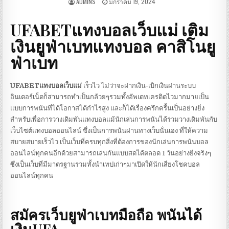
ADMINS
มกราคม 19, 2024
UFABETแทงบอลเว็บแม่ เติม
เงินยูฟ่าเบทแทงบอล คาสิโนยู
ฟ่าเบท
UFABETแทงบอลเว็บแม่
เร็วไว ไม่ว่าจะฝากเงิน-เบิกเงินผ่านระบบ
อินเตอร์เน็ตก็สามารถทำเป็นกล้วยๆรวมทั้งอัพเดทเครดิตไวมากมายเป็น
แบบการพนันที่ได้โอกาสได้กำไรสูง และก็ได้เรื่องครึกครื้นเป็นอย่างยิ่ง
สำหรับเพื่อการวางเดิมพันแทงบอลแม้นักเล่นการพนันได้ร่วมวางเดิมพันกับ
เว็บไซต์แทงบอลออนไลน์ ซึ่งเป็นการพนันผ่านทางเว็บนั่นเอง ที่ให้ความ
สบายสบายเร็วไว เป็นเว็บที่ครบทุกสิ่งที่ต้องการของนักเล่นการพนันบอล
ออนไลน์ทุกคนอีกด้วยสามารถเล่นกันแบบสดได้ตลอด 1 วันอย่างยิ่งจริงๆ
ซึ่งเป็นเว็บที่มีมาตรฐานรวมทั้งนำเทปเก่าๆมาเปิดให้นักเสี่ยงโชคบอล
ออนไลน์ทุกคน
สมัครเว็บยูฟ่าเบทมือถือ พนันได้
เงินUFA