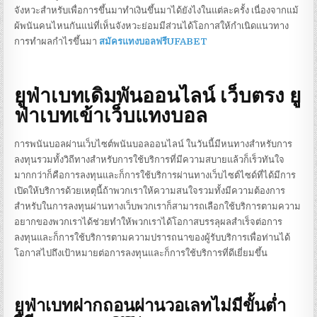
จังหวะสำหรับเพื่อการขึ้นมาทำเงินขึ้นมาได้ยังไงในแต่ละครั้ง เนื่องจากแม้
ผ้พนันคนไหนกันแน่ที่เห็นจังหวะย่อมมีส่วนได้โอกาสให้กำเนิดแนวทาง
การทำผลกำไรขึ้นมา
สมัครแทงบอลฟรีUFABET
ยูฟ่าเบทเดิมพันออนไลน์ เว็บตรง ยู
ฟ่าเบทเข้าเว็บแทงบอล
การพนันบอลผ่านเว็บไซต์พนันบอลออนไลน์ ในวันนี้มีหนทางสำหรับการ
ลงทุนรวมทั้งวิถีทางสำหรับการใช้บริการที่มีความสบายแล้วก็เร็วทันใจ
มากกว่าก็คือการลงทุนและก็การใช้บริการผ่านทางเว็บไซต์ไซด์ที่ได้มีการ
เปิดให้บริการด้วยเหตุนี้ถ้าพวกเราให้ความสนใจรวมทั้งมีความต้องการ
สำหรับในการลงทุนผ่านทางเว็บพวกเราก็สามารถเลือกใช้บริการตามความ
อยากของพวกเราได้ช่วยทำให้พวกเราได้โอกาสบรรลุผลสำเร็จต่อการ
ลงทุนและก็การใช้บริการตามความปรารถนาของผู้รับบริการเพื่อท่านได้
โอกาสไปถึงเป้าหมายต่อการลงทุนและก็การใช้บริการที่ดีเยี่ยมขึ้น
ยูฟ่าเบทฝากถอนผ่านวอเลทไม่มีขั้นต่ำ