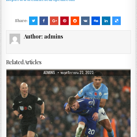
Share:
Author:
admins
Related Articles
ADMINS
พฤศจิกายน 23, 2023