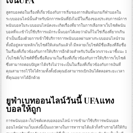
สูตรบอลต่อในเรื่องที่เกี่ยวข้องกับการเริ่มของการเดิมพันเกมกีฬาบอลใน
ระบบออนไลน์นั้นสำหรับนักการพนันที่ยังไม่มีในเรื่องของประสบการณ์การ
พนันบอลในระบบออนไลน์คงจะเกิดเรื่องที่ยากในการเลือกหาเว็บไซต์พนัน
บอลที่จะเข้าไปใช้บริการแม้กระนั้นบอกได้เลยว่ามันก็ไม่ใช่เรื่องที่ยากเกิน
จำเป็นเนื่องด้วยการเข้าใช้บริการการพนันบอลผ่านทางระบบออนไลน์รวม
ทั้งมีอยู่หลายหลักเว็บไซต์ให้เล่นกันแล้วก็ มีหลายเว็บไซต์มีชื่อเสียงที่ลือชื่อ
ในเรื่องที่เกี่ยวข้องกับการให้บริการอีกด้วยสำหรับวันนี้พวกเราจะมาชี้แนะ 1
เว็บไซต์เว็บไซต์ที่ขึ้นชื่อลือนามในเรื่องที่เกี่ยวข้องกับการให้บริการเว็บไซต์
ซึ่งสามารถตอบปัญหาได้จริงไม่ว่าจะเป็นในเรื่องที่เกี่ยวข้องกับการเงินที่
คุณสามารถไว้ใจได้รวมทั้งทั้งยังคุณยังสามารถเบิกเงินได้ตลอดระยะเวลา
ที่คุณอยากได้อีกด้วย
ยูฟ่าเบทออนไลน์วันนี้ UFAแทง
บอลให้ถูก
การพนันบอล เว็บไซต์แทงบอลออนไลน์ การเข้ามาใช้บริการพนันบอล
ออนไลน์ผ่านเว็บแห่งนี้เป็นแถวทางในการหารายได้แล้วก็สร้างรายได้ให้กับ