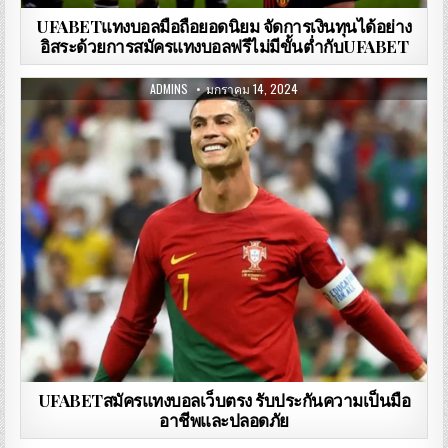
UFABETแทงบอลมือถือยอดนิยม จัดการเงินทุนได้อย่าง
อิสระด้วยการสมัครแทงบอลฟรีไม่มีขั้นต่ำกับUFABET
ADMINS
มกราคม 14, 2024
UFABETสมัครแทงบอลเว็บตรง รับประกันความเป็นมือ
อาชีพและปลอดภัย