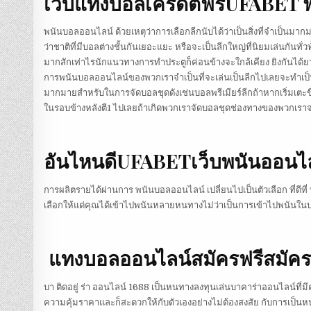
เว็บแทงบอลเครดิตฟรีUFABET พ
พนันบอลออนไลน์ ด้วยเหตุว่าการเลือกลีกนับได้ว่าเป็นสิ่งที่จำเป็
ว่าชาติที่มีบอลต่างชั้นกันเยอะแยะ หรือจะเป็นลีกใหญ่ที่นิยมเล่นกันทั่วท
มากสักเท่าไรนักแนวทางการทำประตูก็ค่อนข้างจะใกล้เคียง ยิงกันได้
การพนันบอลออนไลน์ของพวกเราจำเป็นที่จะเล่นเป็นลีกไปเลยจะทำเป็นง่า
มากมายสำหรับในการจัดบอลชุดดังเช่นบอลพรีเมียร์ลีกถ้าหากเริ่มเตะขึ้น
ในรอบข้างหลังตี1 ไปเลยถ้าเกิดพวกเราจัดบอลชุดช่องทางของพวกเราจะ
อันไหนดีUFABETเว็บพนันออนไ
การผลิตรายได้ผ่านการ พนันบอลออนไลน์ เปลี่ยนไปเป็นตัวเลือก ที่ดีที่ 
เลือกให้แด่คุณได้เข้าไปพนันหลายหนทางไม่ว่าเป็นการเข้าไปพนันในบ่
แทงบอลออนไลน์สมัครฟรีสมัค
บา ติดอยู่ ร่า ออนไลน์ 1688 เป็นหนทางลงทุนเล่นบาคาร่าออนไลน์ที่
ความคุ้มราคาและก็สะดวกให้กับตัวเองอย่างไม่ต้องสงสัย กับการเป็นหน