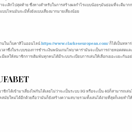
กเราจะเลิกไปสุดท้าย ซึ่งทางสำหรับในการสร้างผลกำไรแบบน้อยๆมันย่อมที่จะดีมากกว
่นแบบไหนมันจะมีทั้งยังแบบเสี่ยงมากมายเสี่ยงน้อย
้านในเว็บคาสิโนออนไลน์
https://www.clarkeseuropean.com/
ก็ได้เป็นทหา
เวลาซึ่งในระบบของการชำระเงินพนันเกมไพ่บาคาร่ามันจะเป็นการถ่ายทอดสดและก
จะมีผลให้สมาชิกการเดิมพันทุกคนได้มีระบบระเบียบการเล่นให้เลือกเยอะแยะกันอย่
้าUFABET
สมาชิกได้เข้ามาเสี่ยงไพ่กันได้เลยไม่ว่าจะเป็นระบบ 3G หรือจะเป็น 4Gก็สามารถเล่นไ
ัยใหม่ได้อีกด้วยถือว่ามันก็ยังสร้างความสบายรวมทั้งเล่นได้ง่ายที่สุดก็เลยทำให