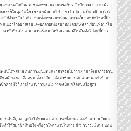
่สุดรวมทั้งในลักษณะของการเล่นผ่านทางเว็บจะได้โอกาสสำหรับเพื่อ
ะและก็ในทุกวันนี้การเล่นพนันเกมไพ่บาคาร่าเป็นเกมส์ยอดนิยมสูงสุด
าได้ง่ายๆกันอีกด้วยรวมทั้งการเล่นพนันผ่านทางเว็บสมาชิกใหม่ที่พึ่ง
พนันเอาไว้อย่างแจ่มแจ้งอีกด้วยเพื่อสมาชิกได้ศึกษาเล่าเรียนเพื่อนำไป
ำเวลาขับขี่รถไปตามสถานเริงรมณ์หรือบ่อนคาสิโนติดต่อไปอยู่ที่บ้าน
นพนันได้ทุกแบบกันอย่างแน่แท้และก็สำหรับในการเข้ามาใช้บริการด้าน
ักมีชื่อเสียงเยอะที่สุดรวมทั้งจะมีผลให้สมาชิกการเดิมพันทุกคนที่เข้ามา
ิกควรมีวิถีทางสำหรับการเล่นไม่ว่าจะเป็นเคล็ดลับหรือสูตร
การเล่นที่ถูกอกถูกใจไม่พบแต่ว่าสามารถที่จะทดลองเข้ามาเล่นกับผม
น 1 ซึ่งทำให้สมาชิกที่พอใจหรือถูกใจสำหรับในการเข้ามาชำระเงินพนันกัน