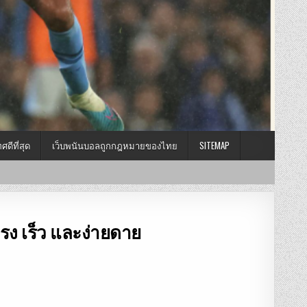
ดีที่สุด
เว็บพนันบอลถูกกฎหมายของไทย
SITEMAP
ง เร็ว และง่ายดาย