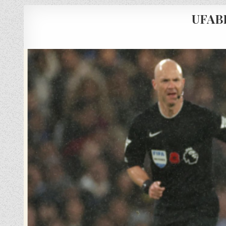
UFABET