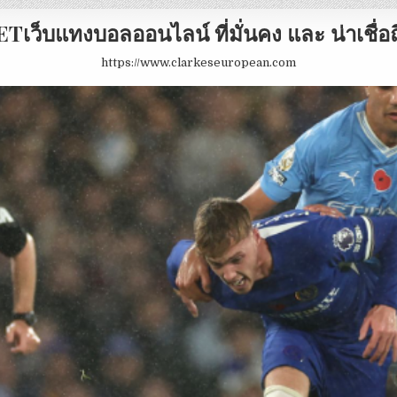
เว็บแทงบอลออนไลน์ ที่มั่นคง และ น่าเชื่อถื
https://www.clarkeseuropean.com