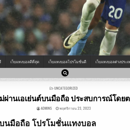
ี
เว็บแทงบอลดีที่สุด
เว็บแทงบอลโปรโมชั่นดี
เว็บแทงบอลต่างประเทศ
POSTED
UNCATEGORIZED
IN
่านเอเย่นต์บนมือถือ ประสบการณ์โดยตร
ADMINS
พฤศจิกายน 23, 2023
บนมือถือ โปรโมชั่นแทงบอล