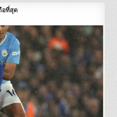
อที่สุด