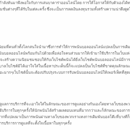
กำลังหันมาพึงพอใจกับการเล่นบาคาร่าออนไลน์โดย การให้โอกาสให้กับตัวเองได้ทด
่นต่างๆที่ได้รับในเต่ละครั้ง ซึ่งจะเป็นการลดเงินลงทุนรวมทั้งสร้างความน่าดึงดูดใ
นิยมที่คนทั่วทั้งโลกสนใจนำมาซึ่งการทำให้การพนันบอลออนไลน์แปลงเป็นการเดิมพัน
พนันบอลออนไลน์พร้อมกันไปด้วยเพื่อล่อใจคนส่วนมากให้เข้ามาใช้บริการในเว็บแห่
จะสร้างความนิยมชมชอบให้กับเว็บไซต์พนันได้ยิ่งเว็บไซต์พนันบอลออนไลน์มีการปรั
ว็บไซต์มิได้เอาใจใส่ในเนื้อหาประเด็นนี้ก็จะแปลงเป็นเว็บไซต์ที่ขาดคุณลักษณะข
ากๆเว็บไซต์นั้นจะต้องปรับปรุงระบบการรับพนันบอลออนไลน์ให้เพอร์เฟ็คที่สุดแ
ภัยการดูแลการบริการที่จะเอาใจใส่ในลักษณะของการดูแลอย่างกันเองโดยทางเว็บขอ
ารในทุกๆครั้งให้นักพนันได้สร้างผลตอบแทนที่มากกว่าและก็ลักษณะของการพนันจ
ากที่แปลงมาเป็นการพนันผ่านทางเว็บของพวกเราแทงการเดิมพันบอลโต๊ะที่บางทีก็อาจ
รบริการการดูแลที่จะตั้งใจเนื้อหาในทุกๆครั้ง