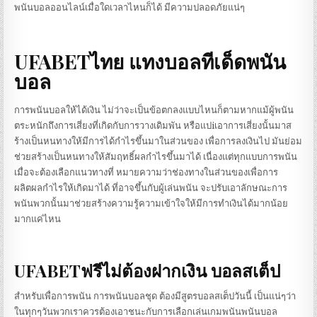
พนันบอลออนไลน์เมื่อใดเวลาไหนก็ได้ มีความปลอดภัยแน่ๆ
UFABETไทย แทงบอลทีเด็ดพนัน
บอล
การพนันบอลให้ได้เงิน ไม่ว่าจะเป็นข้อตกลงแบบไหนก็ตามหากแม้ผู้พนัน
ตระหนักถึงการเสี่ยงที่เกิดกับการวางเดิมพัน หรือแปiเอาการเสี่ยงนั้นมาส
ร้างเป็นหนทางให้มีการได้กำไรขึ้นมาในส่วนของ เพื่อการลงเงินไป มันย่อม
ช่วยสร้างเป็นหนทางให้สัมฤทธิ์ผลกำไรขึ้นมาได้ เนื่องแต่ทุกแบบการพนัน
เมื่อจะต้องเลือกแนวทางที่ หมายความว่าช่องทางในส่วนของเพื่อการ
ผลิตผลกำไรให้เกิดมาได้ ที่อาจขึ้นกับผู้เล่นพนัน จะปรับเอาลักษณะการ
พนันพวกนั้นมาช่วยสร้างความรู้ความเข้าใจให้มีการทำเงินได้มากน้อย
มากแค่ไหน
UFABETฟรีไม่ต้องฝากเงิน บอลสเต็ป
สำหรับเพื่อการพนัน การพนันบอลชุด ต้องมีสูตรบอลสเต็ปวันนี้ เป็นแน่ๆว่า
ในทุกๆวันพวกเราควรต้องเอาชนะกับการเลือกเล่นเกมพนันพนันบอล