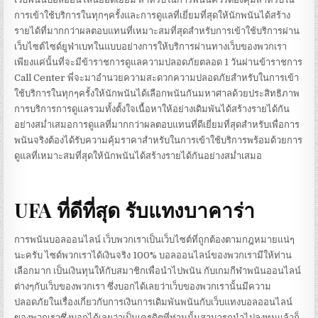
การเข้าใช้บริการในทุกๆครั้งและการดูแลที่เยี่ยมที่สุดให้นักพนันได้สร้าง
รายได้ที่มากกว่าผลตอบแทนที่เหมาะสมที่สุดสำหรับการเข้าใช้บริการผ่าน
เว็บไซต์ไซด์ยูฟ่าเบทในแบบอย่างการให้บริการผ่านทางเว็บของพวกเรา
เพียงแค่นั้นที่จะมีข้าราชการดูแลความปลอดภัยตลอด 1 วันผ่านข้าราชการ
Call Center พี่จะมาอำนวยความสะดวกความปลอดภัยสำหรับในการเข้า
ใช้บริการในทุกๆครั้งให้นักพนันได้เลือกพนันกันมหาศาลด้วยประสิทธิภาพ
การบริการการดูแลรวมทั้งตั้งใจเนื้อหาให้อย่างเดิมพันได้สร้างรายได้กัน
อย่างสม่ำเสมอการดูแลที่มากกว่าผลตอบแทนที่ดีเยี่ยมที่สุดสำหรับเพื่อการ
พนันจริงต้องได้รับความคุ้มราคาสำหรับในการเข้าใช้บริการพร้อมด้วยการ
ดูแลที่เหมาะสมที่สุดให้นักพนันได้สร้างรายได้กันอย่างสม่ำเสมอ
UFA ที่ดีที่สุด รับแทงบาคาร่า
การพนันบอลออนไลน์ เว็บพวกเราเป็นเว็บไซต์ที่ถูกต้องตามกฎหมายแน่ๆ
นะครับ ไซด์พวกเราได้เงินจริง 100% บอลออนไลน์ของพวกเรามีให้ท่าน
เลือกมาก เป็นเงินทุนให้กับสมาชิกเพื่อนำไปพนัน กับเกมกีฬาพนันออนไลน์
ต่างๆกับเว็บของพวกเรา ซึ่งบอกได้เลยว่าเว็บของพวกเรานั้นมีความ
ปลอดภัยในเรื่องเกี่ยวกับการเงินการเดิมพันพนันกับเว็บแทงบอลออนไลน์
ของพวกเราซึ่งบอกได้เลยว่าเป็นเครดิตที่ท่านนั้นสามารถนำไปลงทุนแล้วก็