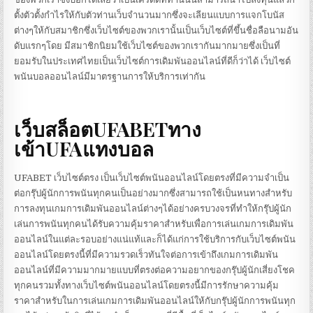
ตั้งตัวตั้งกำไรให้กับตัวท่านเว็บจำนวนมากซึ่งจะเลียนแบบการแจกโบนัส
ต่างๆให้กับสมาชิกซึ่งเว็บไซต์ของพวกเรานั้นเป็นเว็บไซต์ที่ขึ้นชื่อลือนามอัน
ดับแรกๆโดย มีสมาชิกนิยมใช้เว็บไซต์ของพวกเรากันมากมายซึ่งเป็นที่
ยอมรับในประเทศไทยเป็นเว็บไซต์การเดิมพันออนไลน์ที่ดีก็ว่าได้ เว็บไซต์
พนันบอลออนไลน์มีมาตรฐานการให้บริการเท่ากัน
เว็บสล็อตUFABETทาง
เข้าUFAแทงบอล
UFABET เว็บไซต์ตรง เป็นเว็บไซต์พนันออนไลน์โดยตรงที่มีความจำเป็น
ต่อกรุ๊ปผู้นักการพนันทุกคนเป็นอย่างมากซึ่งสามารถใช้เป็นหนทางสำหรับ
การลงทุนเกมการเดิมพันออนไลน์ต่างๆได้อย่างครบวงจรที่ทำให้กรุ๊ปผู้นัก
เล่นการพนันทุกคนได้รับความคุ้มราคาสำหรับเพื่อการเล่นเกมการเดิมพัน
ออนไลน์ในแต่ละรอบอย่างแน่แท้และก็ได้แก่การใช้บริการกับเว็บไซต์พนัน
ออนไลน์โดยตรงนี้ที่มีความรวดเร็วทันใจต่อการเข้าถึงเกมการเดิมพัน
ออนไลน์ที่มีความมากมายแบบที่ตรงต่อความอยากของกรุ๊ปผู้นักเสี่ยงโชค
ทุกคนรวมทั้งทางเว็บไซต์พนันออนไลน์โดยตรงนี้มีการรักษาความคุ้ม
ราคาสำหรับในการเล่นเกมการเดิมพันออนไลน์ให้กับกรุ๊ปผู้นักการพนันทุก