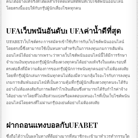
คนได้อย่างแท้จริงที่ได้ผลสำเร็จทดแทนที่ดีพื้นที่เว็บไซต์พนันออนไลน์
โดยตรงนี้มอบให้กับกรุ๊ปผู้นักเสี่ยงโชคทุกคน
UFAเว็บพนันอันดับ1 UFAค่าน้ำดีที่สุด
UFABETเว็บไซต์ตรง การสมัครเข้าใช้บริการกับเว็บไซต์พนันออนไลน์
โดยตรงนี้ซึ่งสามารถใช้เป็นหนทางสำหรับในการลงทุนเกมการเดิมพัน
ออนไลน์ได้อย่างมากเพราะว่าทางเว็บไซต์พนันออนไลน์นี้ได้มีการรักษา
จำนวนเงินทุนของกรุ๊ปผู้นักเสี่ยงดวงทุกคนได้อย่างแท้จริงในแต่ละรอบที่
ตรงต่อสิ่งที่มีความต้องการของกรุ๊ปผู้นักการพนันทุกคนอย่างไม่ต้องสงสัย
โดยที่กรุ๊ปผู้นักเล่นการพนันทุกคนไม่ต้องมีความกลุ้มใจอะไรกับการลงทุน
เกมการเดิมพันออนไลน์ที่เป็นความคุ้มที่กรุ๊ปผู้นักเสี่ยงดวงทุกคนจะได้รับ
อย่างไม่ต้องสงสัยกับการผลิตกำไรเงินเดือนซึ่งสามารถได้รับกำไรค่าจ้าง
ได้อย่างมากโดยที่ไม่เสียส่วนแบ่งหรือผลตอบแทนอะไรที่เป็นเว็บไซต์พนัน
ออนไลน์โดยตรงที่ไม่ผ่านกรุ๊ปเอเย่นต์อย่างไม่ต้องสงสัย
ฝากถอนแทงบอลกับUFABET
ซึ่งถือได้ว่าเป็นผลในทางที่ดีอย่างมากที่สมาชิกจะเข้ามาทำเวรทำกรรมใด