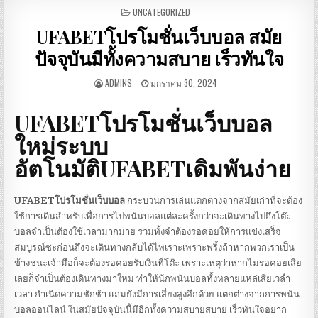
POSTED
UNCATEGORIZED
IN
UFABETโปรโมชั่นเว็บบอล สมัย
ปัจจุบันมีทั้งความสบาย เร็วทันใจ
ADMINS
มกราคม 30, 2024
UFABETโปรโมชั่นเว็บบอล
ใหม่ระบบ
อัตโนมัติUFABETเดิมพันง่าย
UFABETโปรโมชั่นเว็บบอล
กระบวนการเล่นแตกต่างจากสมัยเก่าที่จะต้อง
ใช้การเดินสำหรับเพื่อการไปพนันบอลแต่ละครั้งกว่าจะเดินทางไปถึงโต๊ะ
บอลจำเป็นต้องใช้เวลามากมาย รวมทั้งจำต้องรอคอยให้การแข่งเสร็จ
สมบูรณ์ซะก่อนถึงจะเดินทางกลับได้ไพเราะเพราะพริ้งถ้าหากพวกเราเป็น
ข้างชนะเจ้ามือก็จะต้องรอคอยรับเงินที่โต๊ะ เพราะเหตุว่าหากไม่รอคอยเสีย
เลยก็จำเป็นต้องเดินทางมาใหม่ ทำให้นักพนันบอลทั้งหลายแหล่เสียเวล่ำ
เวลา กำเนิดความชักช้า แถมยังมีการเสี่ยงสูงอีกด้วย แตกต่างจากการพนัน
บอลออนไลน์ ในสมัยปัจจุบันนี้มีอีกทั้งความสบายสบาย เร็วทันใจอยาก