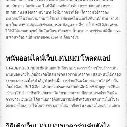
สมาชิก การเดิมพันออนไลน์ทีเดียวพร้อมไปด้วยความปลอดภัยความ
สนุกสนานร่าเริงความเบิกบานใจที่มากกว่าที่อื่นๆใดกรรมวิธีการลง
ทะเบียนก็ไม่มีอะไรมากมายใช้เวลาเพียงแค่ไม่นานไม่กี่นาทีก็สามารถเข้า
มาเป็นสมาชิกได้สุดแต่เพียงแค่กรอกข้อมูลจากที่ทางเว็บไซต์ได้จัดเตรียม
ไว้ให้ให้ครบสมบูรณ์เป็นอันเป็นระเบียบจากนั้นพวกเรามารู้ว่าคนดีที่ควรจะ
มาเล่นหรือมาเป็นพวกของufabetมันดีอย่างไร
พนันออนไลน์เว็บUFABETโหลดแอป
UFABET1168 เว็บไซต์พนันบอล ในลักษณะของการเข้ามาใช้บริการเล่น
พนันบอลข้างในเว็บก็จะก่อให้สมาชิกสร้างรายได้จากการเล่นพนันได้ตลอด
ระยะเวลารวมทั้งที่สำคัญสำหรับเพื่อการจ่ายเงินพนันบอลออนไลน์ข้างใน
เว็บมีให้สมาชิกได้เลือกเล่นนานาประการแบบกันอีกด้วยซึ่งมีบุญบารมีที่จะ
เข้ามาใช้บริการด้านในเว็บเวลาใดก็ตามสามารถเลือกหนทางสำหรับเพื่อ
การชำระเงินพนันได้นานัปการต้นแบบรวมทั้งสำหรับการเล่นด้านในเว็บจะ
ต้องบอกได้เลยว่าได้โอกาสสร้างรายได้มากยิ่งกว่าเล่นผ่านโต๊ะอย่างแน่แท้
วิธีเข้าเว็บUFABETบาคาร่าเล่นยังไง